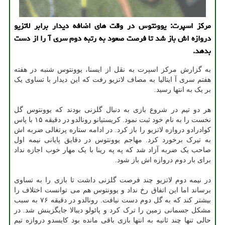
مركز اسپرت: یوونتوس در وقت های اضافه دیدار برابر لاتزیو
دروازه اش باز شد تا فرصت صعود به رتبه دوم سری آ را از دست
بدهد.
به گزارش مرکز اسپرت به نقل از ایسنا، یوونتوس شنبه در هفته
هفتم سری آ ایتالیا به مصاف لاتزیو رفت که این دیدار با تساوی یک
بر یک به انتها رسید.
هر دو تیم در شروع بازی به دنبال گلزنی بودند که یوونتوس گل
نخست را به نام خود ثبت نمود. کریستیانو رونالدو در دقیقه ۱۵ با پاس
کوادرادو دروازه لاتزیو را باز کرد. در ادامه ستاره پرتغالی ضربه اش
به تیرک برخورد کرد. مهاجم یوونتوس در دقایق پایانی نیمه اول
صاحب یک ضربه آزاد شد که په په رینا با یک مهار خوب اجازه نداد
برای بار دوم دروازه اش باز شود.
در نیمه دوم لاتزیو چند فرصت گلزنی داشت تا بازی را به تساوی
برساند اما این اتفاق رخ نداد و یوونتوس هم می توانست اختلاف را
بیشتر کند که به گل دوم دست نیافت. رونالدو در دقیقه ۷۶ به سبب
مشکل جسمانی زمین را ترک کرد و پائولو دیبالا جایگزینش شد. در
حالی تنها چند ثانیه به انتها بازی باقی مانده بود کایسدو دروازه تیم