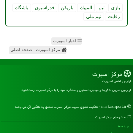
بازی
تیم
المپیك
بازیكن
فدراسیون
باشگاه
رقابت
تیم ملی
اخبار اسپورت
مرکز اسپورت - صفحه اصلی
مركز اسپرت
لوازم و لباس اسپورت
از زمین تمرین تا کوچه و خیابان، استایل و عملکرد خود را با مرکز اسپرت ارتقا دهید
markazisport.ir - مالکیت معنوی سایت مركز اسپرت متعلق به مالکین آن می باشد
میانبرهای مركز اسپرت
درباره ما