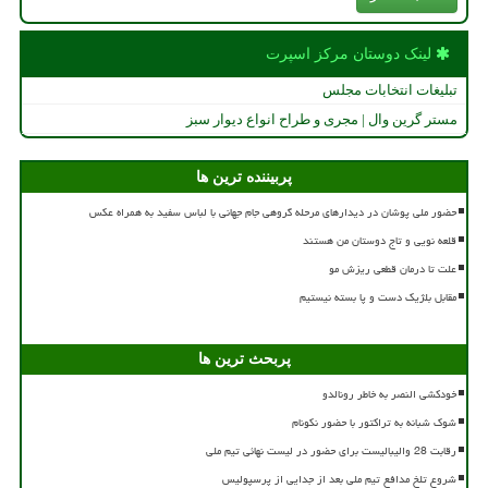
لینک دوستان مركز اسپرت
تبلیغات انتخابات مجلس
مستر گرین وال | مجری و طراح انواع دیوار سبز
پربیننده ترین ها
حضور ملی پوشان در دیدارهای مرحله گروهی جام جهانی با لباس سفید به همراه عکس
قلعه نویی و تاج دوستان من هستند
علت تا درمان قطعی ریزش مو
مقابل بلژیک دست و پا بسته نیستیم
پربحث ترین ها
خودکشی النصر به خاطر رونالدو
شوک شبانه به تراکتور با حضور نکونام
رقابت 28 والیبالیست برای حضور در لیست نهائی تیم ملی
شروع تلخ مدافع تیم ملی بعد از جدایی از پرسپولیس