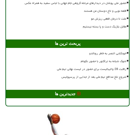
حضور ملی پوشان در دیدارهای مرحله گروهی جام جهانی با لباس سفید به همراه عکس
قلعه نویی و تاج دوستان من هستند
علت تا درمان قطعی ریزش مو
مقابل بلژیک دست و پا بسته نیستیم
پربحث ترین ها
خودکشی النصر به خاطر رونالدو
شوک شبانه به تراکتور با حضور نکونام
رقابت 28 والیبالیست برای حضور در لیست نهائی تیم ملی
شروع تلخ مدافع تیم ملی بعد از جدایی از پرسپولیس
جدیدترین ها