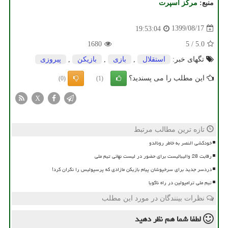
منبع:
مركز اسپرت
1399/08/17
19:53:04
1680
5
/
5.0
تگهای خبر:
استقلال
,
بازی
,
بازیكن
,
پیروزی
این مطلب را می پسندید؟
(0)
(1)
X
تازه ترین مطالب مرتبط
خودکشی النصر به خاطر رونالدو
رقابت 28 والیبالیست برای حضور در لیست نهائی تیم ملی
دردسر جدید برای سرخپوشان پیام بازیکن مازادی که پرسپولیس را نگران کرد!
تیم ملی ترامپولین در راه ناگویا
نظرات بینندگان در مورد این مطلب
لطفا شما هم
نظر دهید