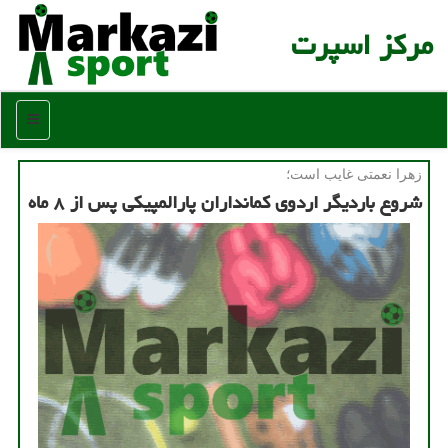
مركز اسپرت
منو
زهرا نعمتی غایب است؛
شروع باردیگر اردوی كمانداران پارالمپیكی پس از ۸ ماه