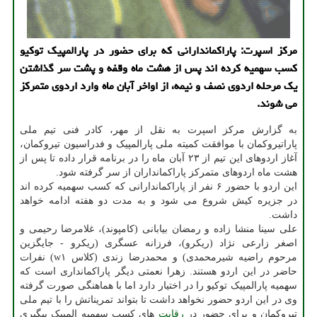
مركز اسپرت: پاراكماندارانی كه برای حضور در پارالمپیك توكیو
كسب سهمیه كرده اند پس از هشت ماه وقفه و پشت سر گذاشتن
یك مرحله اردوی نصف و نیمه، از اواخر آبان ماه وارد اردوی متمركز
می شوند.
به گزارش مرکز اسپرت به نقل از مهر، کادر فنی تیم ملی
پاراتیروکمان با موافقت کمیته ملی پارالمپیک و فدراسیون تیروکمان،
آغاز اردوهای این تیم از ۲۳ آبان ماه را در برنامه قرار داده تا پس از
هشت ماه اردوهای متمرکز پاراکمانداران از سر گرفته شود.
این اردو با حضور ۶ نفر از پاراکماندارانی که کسب سهمیه کرده اند
در جزیره کیش شروع می شود و به مدت دو هفته ادامه خواهد
داشت.
علی سینا منشا زاده و رمضان بیابانی (کامپوند)، غلامرضا رحیمی و
اصغر زارعی نژاد (ریکرو)، فرزانه عسگری (ریکرو - جایگزین
مرحوم راضیه شیرمحمدی) و محمدرضا زندی (کلاس w۱) نفرات
حاضر در این اردو هستند. زهرا نعمتی دیگر پاراکمانداری است که
سهمیه پارالمپیک توکیو را در اختیار دارد اما با هماهنگی صورت گرفته
وی در این اردو حضور نخواهد داشت تا بتواند تمریناتش را با تیم ملی
تیروکمان و برای حضور در
رقابت
های کسب سهمیه المپیک پیگیری