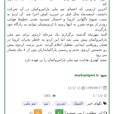
کند.
آخرین اردویی که اعضای تیم ملی پاراتیروکمان در آن شرکت
داشتند، اسفندماه سال قبل در جزیره کیش اجرا شد. آن اردو به
سبب شیوع ناگهانی کرونا و احتمال مسدود شدن خطوط هوایی
زودتر از موعد مقرر به انتها رسید تا اردونشینان بتوانند به زادگاه خود
بازگردند.
البته مهرماه گذشته برگزاری یک مرحله اردوی برای تیم ملی
پاراتیروکمان پیش بینی شد اما این اردو به خاطر بحران کرونا در
همان روزهایی ابتدایی تعطیل اعلام گردید. بدین ترتیب اردوی پیش
رو نخستین اردوی جدی و رسمی پاراکمانداران پس از ۸ ماه بشمار
می رود.
مجید کهتری هدایت تیم ملی پاراتیروکمان را بر عهده دارد.
منبع:
markazisport.ir
1399/08/17
13:57:13
1801
5
/
5.0
تگهای خبر:
المپیك
,
تمرین
,
تیم
,
تیم ملی
این مطلب را می پسندید؟
(0)
(1)