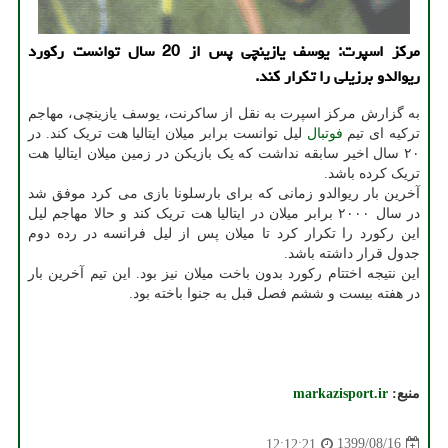
مركز اسپرت: یوسف یازینچی پس از 20 سال توانست ركورد
ریوالدو برزیلی را تكرار كند.
به گزارش مرکز اسپرت به نقل از ساکرنت، یوسف یازینچی، مهاجم
ترکیه ای تیم
فوتبال
لیل توانست برابر میلان ایتالیا هت تریک کند. در
۲۰ سال اخیر سابقه نداشت که یک بازیکن در زمین میلان ایتالیا هت
تریک کرده باشد.
آخرین بار ریوالدو زمانی که برای بارسلونا بازی می کرد موفق شد
در سال ۲۰۰۰ برابر میلان در ایتالیا هت تریک کند و حالا مهاجم لیل
این رکورد را تکرار کرد تا میلان پس از لیل فرانسه در رده دوم
جدول قرار داشته باشد.
این نتیجه اختتام رکورد بدون باخت میلان نیز بود. این تیم آخرین بار
در هفته بیست و ششم فصل قبل به جنوا باخته بود.
منبع:
markazisport.ir
1399/08/16
12:12:21