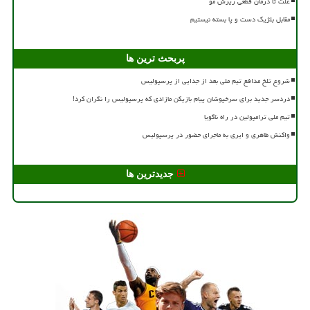
علت تا درمان قطعی ریزش مو
مقابل بلژیک دست و پا بسته نیستیم
پربحث ترین ها
شروع تلخ مدافع تیم ملی بعد از جدایی از پرسپولیس
دردسر جدید برای سرخپوشان پیام بازیکن مازادی که پرسپولیس را نگران کرد!
تیم ملی ترامپولین در راه ناگویا
واکنش طاهری و ایری به ماجرای حضور در پرسپولیس
جدیدترین ها