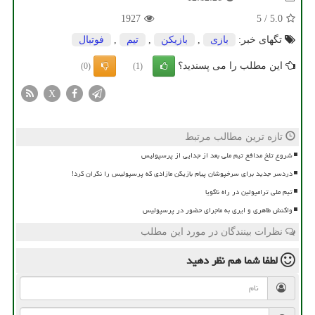
1927
5
/
5.0
تگهای خبر:
بازی
,
بازیكن
,
تیم
,
فوتبال
این مطلب را می پسندید؟
(0)
(1)
X
تازه ترین مطالب مرتبط
شروع تلخ مدافع تیم ملی بعد از جدایی از پرسپولیس
دردسر جدید برای سرخپوشان پیام بازیکن مازادی که پرسپولیس را نگران کرد!
تیم ملی ترامپولین در راه ناگویا
واکنش طاهری و ایری به ماجرای حضور در پرسپولیس
نظرات بینندگان در مورد این مطلب
لطفا شما هم
نظر دهید