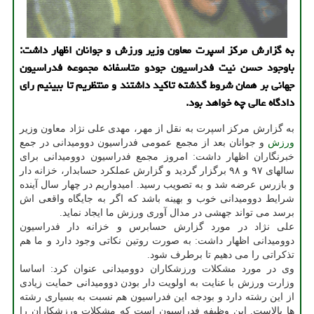
به گزارش مركز اسپرت معاون وزیر ورزش و جوانان اظهار داشت:
باوجود حسن نیت فدراسیون جودو متاسفانه مجموعه فدراسیون
جهانی بر همان شروط گذشته تاكید داشتند و منتظریم تا ببینیم رای
دادگاه عالی چه خواهد بود.
به گزارش مرکز اسپرت به نقل از مهر، مهدی علی نژاد معاون وزیر
ورزش
و جوانان بعد از مجمع عمومی فدراسیون دوومیدانی در جمع
خبرنگاران اظهار داشت: امروز مجمع فدراسیون دوومیدانی برای
سالهای ۹۷ و ۹۸ برگزار گردید و گزارش عملکرد حسابدار، خزانه دار
و بازرس عرضه شد و به تصویب رسید. امیدواریم در چهار سال آینده
شرایط دوومیدانی خوب و بهینه باشد که اگر به جایگاه واقعی اش
برسد می تواند جهشی در مدال آوری ورزش ما ایجاد نماید.
علی نژاد در مورد گزارش حسابرس و خزانه دار فدراسیون
دوومیدانی اظهار داشت: به صورت روتین نکاتی وجود دارد و ما هم
تذکراتی را می دهیم تا برطرف شود.
وی در مورد مشکلات ورزشکاران دوومیدانی عنوان کرد: اساسا
وزارت ورزش با عنایت به اولویت دار بودن دوومیدانی حمایت زیادی
از این رشته دارد و بودجه این فدراسیون هم نسبت به بسیاری رشته
ها بالاست. این وظیفه فدراسیون است که مشکلات ورزشکاران را