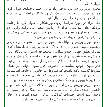
برطرف کند.
معاون وزیر ورزش درباره قرارداد مربی احسان حدادی عنوان کرد:
من در مورد جزئیات قرارداد تک تک ورزشکاران اطلاعاتی ندارم و
باید از خود رئیس فدراسیون سوال کنید.
علی نژاد در مورد شرایط اردوی ورزشکاران عنوان کرد: با رعایت
پروتکل های بهداشتی افراد با آزمایش منفی می توانند وارد اردو
شوند. عمده اردوها شروع شده است و فدراسیون پزشکی پروتکل ها
را برای برگزاری تمرینات و اردوها بررسی می کند.
معاون وزیر ورزش و جوانان همینطور در پاسخ به سئوالی در خصوص
وضعیت پرونده جودو ایران در دادگاه عالی ورزشی خاطرنشان کرد:
پس از تعلیق جهانی جودو شکایتی توسط فدراسیون به دادگاه عالی
ورزش عرضه شد و در اواخر شهریور در جلسه دادگاه یک ماه به
طرفین فرصت دادند تا با مذاکره مشکل حل شود. باوجود حسن نیت
فدراسیون جودو، متاسفانه مجموعه فدراسیون جهانی بر همان
شروط گذشته تاکید داشت که شروط غیر قانونی و خلاف اساسنامه
است. در نهایت طرفین اعلام نمودند که توافقی صورت نگرفته و
منتظریم تا ببینیم رای دادگاه عالی ورزش به چه صورت خواهد بود.
معاون وزیر ورزش و جوانان در مورد مشکلات تیراندازی هم اظهار
داشت: اختلاف نظراتی بین سرمربی تیم ملی تفنگ و فدراسیون به
وجود آمده است. جلسات گوناگونی برگزار شده است و در حال
رایزنی هستیم که به نظرم مشکل حل نشدنی وجود ندارد.