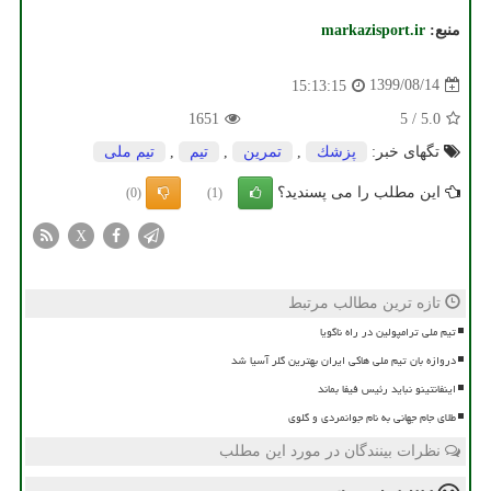
منبع:
markazisport.ir
1399/08/14
15:13:15
1651
5
/
5.0
تگهای خبر:
پزشك
,
تمرین
,
تیم
,
تیم ملی
این مطلب را می پسندید؟
(0)
(1)
X
تازه ترین مطالب مرتبط
تیم ملی ترامپولین در راه ناگویا
دروازه بان تیم ملی هاکی ایران بهترین گلر آسیا شد
اینفانتینو نباید رئیس فیفا بماند
طلای جام جهانی به نام جوانمردی و گلوی
نظرات بینندگان در مورد این مطلب