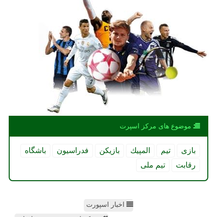
موضوع های مركز اسپرت
بازی
تیم
المپیك
بازیكن
فدراسیون
باشگاه
رقابت
تیم ملی
اخبار اسپورت