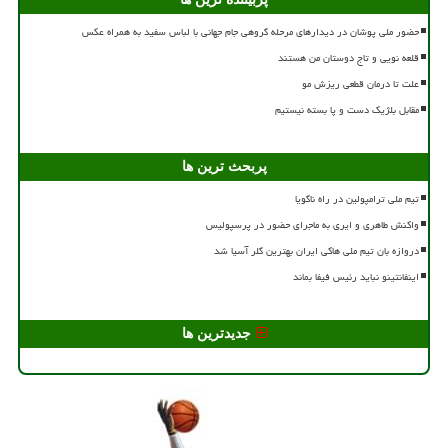
حضور ملی پوشان در دیدارهای مرحله گروهی جام جهانی با لباس سفید به همراه عکس
قلعه نویی و تاج دوستان من هستند
علت تا درمان قطعی ریزش مو
مقابل بلژیک دست و پا بسته نیستیم
پربحث ترین ها
تیم ملی ترامپولین در راه ناگویا
واکنش طاهری و ایری به ماجرای حضور در پرسپولیس
دروازه بان تیم ملی هاکی ایران بهترین گلر آسیا شد
اینفانتینو نباید رئیس فیفا بماند
جدیدترین ها