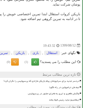
پوشان شرکت نماید.
بازیکن کروات استقلال ابتدا تمرین اختصاصی خویش را پ
تا در ادامه به تمرین گروهی تیم اضافه شود.
1399/08/12
19:43:32
تگهای خبر:
استقلال
,
بازی
,
بازیكن
,
تمرین
این مطلب را می پسندید؟
(0)
(1)
تازه ترین مطالب مرتبط
دردسر جدید برای سرخپوشان پیام بازیکن مازادی که پرسپولیس را نگران کرد!
تیم ملی ترامپولین در راه ناگویا
واکنش طاهری و ایری به ماجرای حضور در پرسپولیس
اینفانتینو نباید رئیس فیفا بماند
نظرات بینندگان در مورد این مطلب