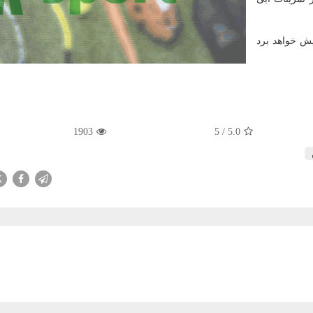
یش خواهد برد
1903
5
/
5.0
X