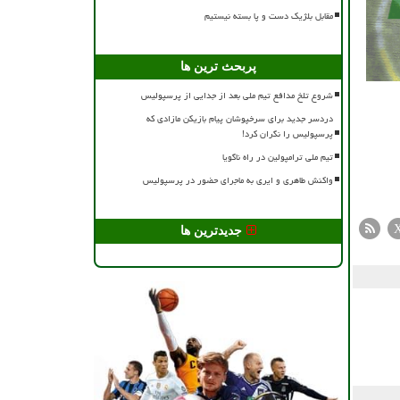
مقابل بلژیک دست و پا بسته نیستیم
پربحث ترین ها
شروع تلخ مدافع تیم ملی بعد از جدایی از پرسپولیس
دردسر جدید برای سرخپوشان پیام بازیکن مازادی که
پرسپولیس را نگران کرد!
تیم ملی ترامپولین در راه ناگویا
واکنش طاهری و ایری به ماجرای حضور در پرسپولیس
جدیدترین ها