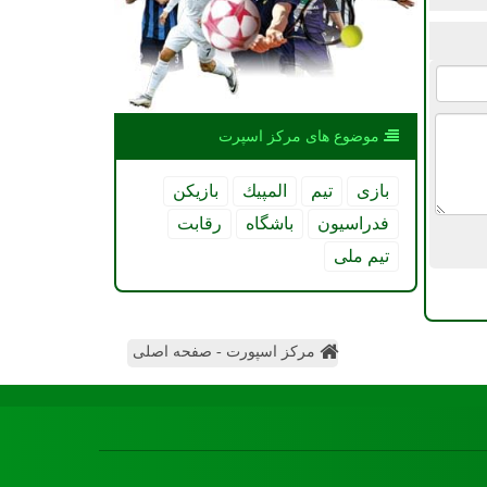
موضوع های مركز اسپرت
بازی
تیم
المپیك
بازیكن
فدراسیون
باشگاه
رقابت
تیم ملی
مرکز اسپورت - صفحه اصلی