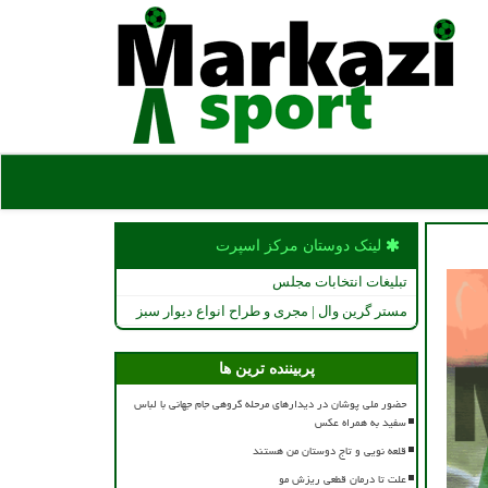
لینک دوستان مركز اسپرت
تبلیغات انتخابات مجلس
مستر گرین وال | مجری و طراح انواع دیوار سبز
پربیننده ترین ها
حضور ملی پوشان در دیدارهای مرحله گروهی جام جهانی با لباس
سفید به همراه عکس
قلعه نویی و تاج دوستان من هستند
علت تا درمان قطعی ریزش مو