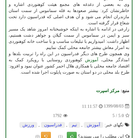
وی به بعضی از دغدغه های مجمع هیئت کوهنوردی اشاره و
خاطرنشان کرد: بیشتر صعودها به قله سماموس از سمت استان
مازندران انجام می شود و آن هدف اصلی که فدراسیون دارد تحت
شعاع قرار گرفته است.
زارعی در ادامه با اشاره به اینکه خوشبختانه امروز شاهد یک مسیر
سبز و ایمن در سماموس از سمت گیلان و جواهر دشت هستیم،
اظهار داشت: امیدواریم با تبلیغات مناسب و با ساخت خانه کوهنوردی
به امرار معاش بیشتر جامعه محلی کمک نماییم.
وی همچون طرح های دیگر فدراسیون در این راه را تربیت بلدها و
امدادگر محلی،
آموزش
کوهنوردی روستایی با رویکرد کمک به
اقتصاد جامعه محلی با همکاری هلال احمر کشور عنوان نمود و افزود:
طرح بلد محلی در دو استان به صورت پایلوت اجرا شده است.
منبع:
مركز اسپرت
1399/08/03
11:11:57
1792
5
/
5.0
تگهای خبر:
آموزش
,
تیم
,
فدراسیون
,
ورزش
این مطلب را می پسندید؟
(0)
(1)