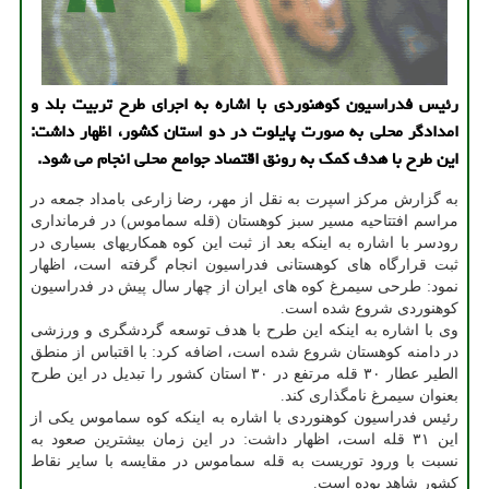
رئیس فدراسیون كوهنوردی با اشاره به اجرای طرح تربیت بلد و
امدادگر محلی به صورت پایلوت در دو استان كشور، اظهار داشت:
این طرح با هدف كمك به رونق اقتصاد جوامع محلی انجام می شود.
به گزارش مرکز اسپرت به نقل از مهر، رضا زارعی بامداد جمعه در
مراسم افتتاحیه مسیر سبز کوهستان (قله سماموس) در فرمانداری
رودسر با اشاره به اینکه بعد از ثبت این کوه همکاریهای بسیاری در
ثبت قرارگاه های کوهستانی فدراسیون انجام گرفته است، اظهار
نمود: طرحی سیمرغ کوه های ایران از چهار سال پیش در فدراسیون
کوهنوردی شروع شده است.
وی با اشاره به اینکه این طرح با هدف توسعه گردشگری و ورزشی
در دامنه کوهستان شروع شده است، اضافه کرد: با اقتباس از منطق
الطیر عطار ۳۰ قله مرتفع در ۳۰ استان کشور را تبدیل در این طرح
بعنوان سیمرغ نامگذاری کند.
رئیس فدراسیون کوهنوردی با اشاره به اینکه کوه سماموس یکی از
این ۳۱ قله است، اظهار داشت: در این زمان بیشترین صعود به
نسبت با ورود توریست به قله سماموس در مقایسه با سایر نقاط
کشور شاهد بوده است.