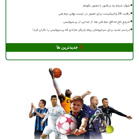
شوک شبانه به تراکتور با حضور نکونام
رقابت 28 والیبالیست برای حضور در لیست نهائی تیم ملی
شروع تلخ مدافع تیم ملی بعد از جدایی از پرسپولیس
دردسر جدید برای سرخپوشان پیام بازیکن مازادی که پرسپولیس را نگران کرد!
جدیدترین ها