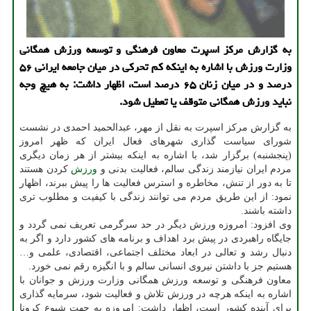
به گزارش مركز اسپرت معاون فرهنگی و توسعه ورزش همگانی
وزارت ورزش با اشاره به اینكه كم تحركی در میان جامعه ایرانی ۵۶
درصد و در میان زنان ۶۵ درصد است، اظهار داشت: به هیچ وجه
نباید ورزش همگانی متوقف یا تعطیل شود.
به گزارش مرکز اسپرت به نقل از مهر، عبدالحمید احمدی در نشست
شورای سیاست گذاری شهرهای فعال ایران که ظهر امروز
(پنجشنبه) برگزار شد، با اشاره به اینکه بیشتر از هر زمان دیگری
مردم ایران نیازمند زندگی سالم، فعالیت بدنی و
ورزش
کردن هستند
تا به دور از تنش، مخاطره و استرس فعالیت ها را پیش ببرند، اظهار
نمود: از این طریق مردم می توانند زندگی با کیفیت و مطلوب تری
داشته باشند.
وی افزود: امروزه ورزش دیگر در حد سرگرمی تعریف نمی گردد و
جایگاه راهبردی در پیش برد اهداف و برنامه های کشور دارد و اگر به
دنبال رشد و تعالی در ابعاد مختلف اجتماعی، اقتصادی، علمی و…
هستیم جز با داشتن نیروی انسانی سالم و با انگیزه رقم نمی خورد.
معاون فرهنگی و توسعه ورزش همگانی وزارت ورزش و جوانان با
اشاره به اینکه هرچه در ورزش تلاش و فعالیت شود، سرمایه گذاری
برای آینده کشور است، اظهار داشت: امروزه به جهت شیوع کرونا