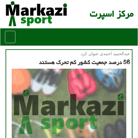
مركز اسپرت
منو
عبدالحمید احمدی عنوان كرد:
56 درصد جمعیت كشور كم تحرك هستند