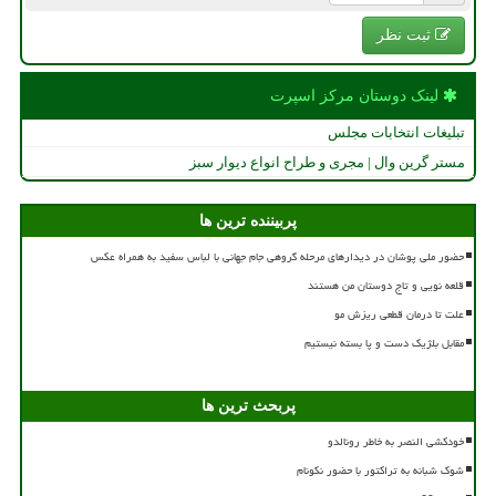
ثبت نظر
لینک دوستان مركز اسپرت
تبلیغات انتخابات مجلس
مستر گرین وال | مجری و طراح انواع دیوار سبز
پربیننده ترین ها
حضور ملی پوشان در دیدارهای مرحله گروهی جام جهانی با لباس سفید به همراه عکس
قلعه نویی و تاج دوستان من هستند
علت تا درمان قطعی ریزش مو
مقابل بلژیک دست و پا بسته نیستیم
پربحث ترین ها
خودکشی النصر به خاطر رونالدو
شوک شبانه به تراکتور با حضور نکونام