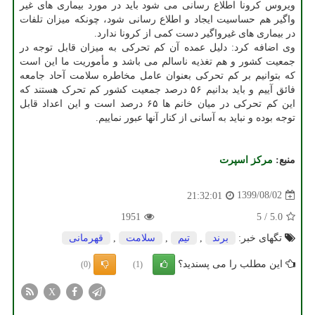
ویروس کرونا اطلاع رسانی می شود باید در مورد بیماری های غیر
واگیر هم حساسیت ایجاد و اطلاع رسانی شود، چونکه میزان تلفات
در بیماری های غیرواگیر دست کمی از کرونا ندارد.
وی اضافه کرد: دلیل عمده آن کم تحرکی به میزان قابل توجه در
جمعیت کشور و هم تغذیه ناسالم می باشد و مأموریت ما این است
که بتوانیم بر کم تحرکی بعنوان عامل مخاطره سلامت آحاد جامعه
فائق آییم و باید بدانیم ۵۶ درصد جمعیت کشور کم تحرک هستند که
این کم تحرکی در میان خانم ها ۶۵ درصد است و این اعداد قابل
توجه بوده و نباید به آسانی از کنار آنها عبور نماییم.
منبع:
مركز اسپرت
1399/08/02
21:32:01
1951
5
/
5.0
تگهای خبر:
برند
,
تیم
,
سلامت
,
قهرمانی
این مطلب را می پسندید؟
(0)
(1)
X