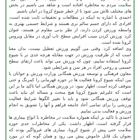
سلامت
مردم به مخاطره افتاده است و شاهد می باشیم در بخش
های مختلف تلاش می شود تا از خطر شیوع کرونا در امان باشیم.
احمدی با اشاره به اینکه در مطالعات و تحقیقات ثابت شده است،
افرادی که دارای جسم سالم تری هستند و شرایط جسمی بهتری به
واسطه ورزش کردن دارند، از نظر بدنی مقاوم تر هستند، عنوان
کرد: ورزش کردن سبب افزایش سطح تاب آوری در مقابل ویروس
کرونا شده است.
وی اضافه کرد: وقتی می گوییم ورزش تعطیل نیست، بدان معنا
است که از ظرفیت ورزش در جهت مقابله هرچه جدی تر با شیوع
کرونا استفاده نماییم، چون که ورزش می تواند باعث ارتقای سطح
جسمی و روحی افراد در هر سن و شرایطی شود.
معاون فرهنگی و توسعه ورزش همگانی وزارت ورزش و جوانان با
بین اینکه شیوع کرونا فعالیت ها در حوزه قهرمانی را کمرنگ و حتی
متوقف کرده است، اظهار نمود: در ورزش همگانی اما تاکید ما بر این
است که علیرغم شیوع کرونا هیچ مبحث و مساله ای نباید باعث
توقف ورزش همگانی شود و باید با تغییر الگوها شرایط فعالیت
ورزشی را برای تمامی آحاد جامعه فراهم و آنها را تشویق به انجام
ورزش و فعالیت بدنی نماییم.
احمدی با تاکید بر اینکه همواره سلامت در مخاطره با انواع بیماری ها
قرار گرفته است، اظهار داشت: یکی از مخاطرات جدی حوزه
سلامت حتی پیش از شیوع کرونا، بیماری های غیرواگیر بودند که
بعنوان یک قاتل خاموش پیش می رود و همان گونه که در مورد