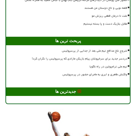
قلعه نویی و تاج دوستان من هستند
علت تا درمان قطعی ریزش مو
مقابل بلژیک دست و پا بسته نیستیم
پربحث ترین ها
شروع تلخ مدافع تیم ملی بعد از جدایی از پرسپولیس
دردسر جدید برای سرخپوشان پیام بازیکن مازادی که پرسپولیس را نگران کرد!
تیم ملی ترامپولین در راه ناگویا
واکنش طاهری و ایری به ماجرای حضور در پرسپولیس
جدیدترین ها