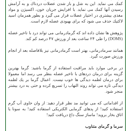
كمك می نماید. این به شل و باز شدن عضلات دردناك و به آرامش
رسیدن آنها كمك می نماید. با افزایش جریان خون، اكسیژن و مواد
مغذی بیشتری در اختیار عضلات قرار می گیرد و بطور همزمان اسید
لاكتیك حذف می شود كه برای بهبودی عضله لازم است.
پژوهش ها نشان داده اند كه گرمادرمانی می تواند درد با تاخیر عضله
(DOMS) را طی ۲۴ ساعت بعد از ورزش ۴۷ درصد كم كند.
همانند سرمادرمانی، بهتر است گرمادرمانی نیز بلافاصله بعد از انجام
ورزش صورت گیرد.
در برخی موارد باید مراقبت استفاده از گرما باشید: گرما بهترین
گزینه برای درمان دردهای با تاخیر عضله بنظر می رسد اما معمولا
برای درمان لطمه دیدگی ها خوب نیست. اعمال گرما بر یك لطمه
دیدگی تازه می تواند روند التهاب را تسریع كرده و حتی به درد بیشتر
منجر شود.
از اقداماتی كه می توانید مد نظر قرار دهید: از وان حاوی آب گرم
استفاده كنید! از پدهای گرمایی الكتریكی استفاده كنید! به سونا یا
اتاق بخار بروید! ماساژ سنگ داغ دریافت كنید!
سرما و گرمای متناوب