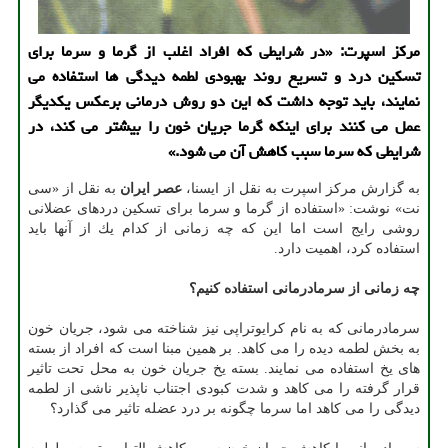
مركز اسپرت: «در شرایطی كه افراد اغلب از گرما و سرما برای
تسكین درد و تسریع روند بهبودی لطمه دیدگی ها استفاده می
نمایند، باید توجه داشت كه این دو روش درمانی برعكس یكدیگر
عمل می كنند برای اینكه گرما جریان خون را بیشتر می كند، در
شرایطی كه سرما سبب كاهش آن می شود.»
به گزارش مركز اسپرت به نقل از ایسنا،
عصر ایران
به نقل از «سی
نت» نوشت: «استفاده از گرما و سرما برای تسكین دردهای عضلانی
روشی رایج است اما این كه چه زمانی از كدام یك از آنها باید
استفاده كرد، اهمیت دارد.
چه زمانی از سرمادرمانی استفاده كنیم؟
سرمادرمانی كه به نام كرایوتراپی نیز شناخته می شود، جریان خون
به بخش لطمه دیده را می كاهد. بر همین مبنا است كه افراد از بسته
های یخ استفاده می نمایند. بسته یخ جریان خون به محل تحت تاثیر
قرار گرفته را می كاهد و شدت كبودی اجتناب ناپذیر ناشی از لطمه
دیدگی را می كاهد اما سرما چگونه بر درد عضله تاثیر می گذارد؟