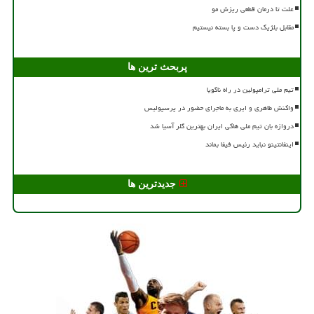
علت تا درمان قطعی ریزش مو
مقابل بلژیک دست و پا بسته نیستیم
پربحث ترین ها
تیم ملی ترامپولین در راه ناگویا
واکنش طاهری و ایری به ماجرای حضور در پرسپولیس
دروازه بان تیم ملی هاکی ایران بهترین گلر آسیا شد
اینفانتینو نباید رئیس فیفا بماند
جدیدترین ها