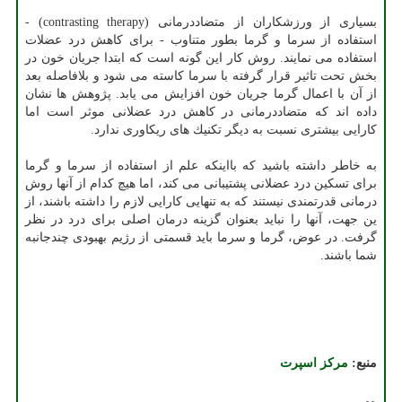
بسیاری از ورزشكاران از متضاددرمانی (contrasting therapy) -
استفاده از سرما و گرما بطور متناوب - برای كاهش درد عضلات
استفاده می نمایند. روش كار این گونه است كه ابتدا جریان خون در
بخش تحت تاثیر قرار گرفته با سرما كاسته می شود و بلافاصله بعد
از آن با اعمال گرما جریان خون افزایش می یابد. پژوهش ها نشان
داده اند كه متضاددرمانی در كاهش درد عضلانی موثر است اما
كارایی بیشتری نسبت به دیگر تكنیك های ریكاوری ندارد.
به خاطر داشته باشید كه بااینكه علم از استفاده از سرما و گرما
برای تسكین درد عضلانی پشتیبانی می كند، اما هیچ كدام از آنها روش
درمانی قدرتمندی نیستند كه به تنهایی كارایی لازم را داشته باشند، از
ین جهت، آنها را نباید بعنوان گزینه درمان اصلی برای درد در نظر
گرفت. در عوض، گرما و سرما باید قسمتی از رژیم بهبودی چندجانبه
شما باشند.
منبع:
مركز اسپرت