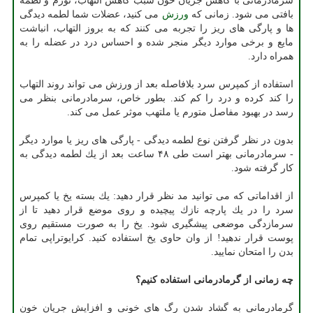
سرمادرمانی با كاهش جریان خون سبب كاهش التهاب، تورم و لطمه
بافتی می شود. زمانی كه
ورزش
می كنید، عضلات شما لطمه دیدگی
ها و پارگی های ریز را تجربه می كنند كه به بروز التهاب، انباشت
مایع و برخی موارد دیگر منجر شده و احساس درد در عضله را به
همراه دارد.
استفاده از كمپرس سرد بلافاصله بعد از ورزش می تواند روند التهاب
را كند كرده و درد را كم كند. بطور خاص، سرمادرمانی بنظر می
رسد در بهبود مفاصل متورم یا ملتهب موثر عمل می كند.
بدون در نظر گرفتن نوع لطمه دیدگی - پارگی های ریز یا موارد دیگر
- سرمادرمانی بهتر است طی ۴۸ ساعت بعد از یك لطمه دیدگی به
كار گرفته شود.
از اقداماتی كه می توانید مد نظر قرار دهید: یك بسته یخ یا كمپرس
سرد را در یك پارچه نازك پیچیده و روی موضع قرار دهید تا از
سرمازدگی موضعی پیشگیری شود. یخ را به صورت مستقیم روی
پوست قرار ندهید! از وان حاوی یخ استفاده كنید. كرایوتراپی تمام
بدن را امتحان نمایید.
چه زمانی از گرمادرمانی استفاده كنیم؟
گرمادرمانی به گشاد شدن رگ های خونی و افزایش جریان خون