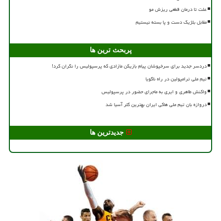
علت تا درمان قطعی ریزش مو
مقابل بلژیک دست و پا بسته نیستیم
پربحث ترین ها
دردسر جدید برای سرخپوشان پیام بازیکن مازادی که پرسپولیس را نگران کرد!
تیم ملی ترامپولین در راه ناگویا
واکنش طاهری و ایری به ماجرای حضور در پرسپولیس
دروازه بان تیم ملی هاکی ایران بهترین گلر آسیا شد
جدیدترین ها