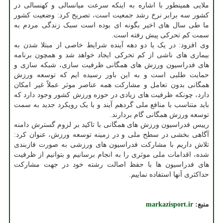
ملایی همینطور با اشاره به اینکه سرعت میانسالی و کهنسالی در
کشور سه برابر نرخ رشد جمعیت است، تصریح کرد: وضعیت کشور
ما طی سال های اخیر بگونه ای بوده است سبک زندگی مردم به
سمت کم تحرکی پیش رفته است.
وی افزود: در یک یا دو دهه آینده شرایط خاصی از مبتلا شدن به
بیماری های ناشی از کم تحرکی ایجاد خواهد شد و همچون برنامه
های فدراسیون ورزش های همگانی ظرفیت سازی، شبکه سازی و
حمایت طلبی است و به این باور رسیده ایم که توسعه ورزش
همگانی بدون تعامل و مشارکت همه عناصر موثر عملاً غیر امکان
دارد، چونکه ظرفیت های زیادی در حوزه ورزش کشور وجود دارد که
باید متناسب با منافع ملی گردهم آیند و با یک رویکرد جدید به سمت
توسعه ورزش همگانی گام بردارند.
رییس فدراسیون ورزش های همگانی با تاکید بر لزوم گسترش دامنه
آگاهی بخشی در سطح ملی و در زمینه توسعه ورزش، عنوان کرد:
تلاش داریم با مشارکت فدراسیون های ورزشی به صورت فازبندی
شده، اقدامات ملی موثری را به انجام برسانیم و بتوانیم از ظرفیت
های فدراسیون ها با حفظ اصالت رشته خود در جهت مشارکت
حداکثری آنها استفاده نماییم.
منبع:
markazisport.ir