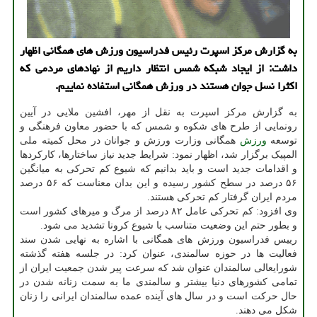
به گزارش مركز اسپرت رئیس فدراسیون ورزش های همگانی اظهار
داشت: از ایجاد شبكه شمس انتظار داریم از نهادهای مردمی كه
اكثرا نسل جوان هستند در ورزش همگانی استفاده نماییم.
به گزارش مرکز اسپرت به نقل از مهر، افشین ملایی در آیین
رونمایی از طرح های شکوه و شمس که با حضور معاون فرهنگی و
توسعه
ورزش
همگانی وزارت ورزش و جوانان در محل کمیته ملی
المپیک برگزار شد، اظهار نمود: شرایط جدید نیاز ساختارها، کارکردها
و اقدامات جدید است و باید بدانیم که شیوع کم تحرکی به میانگین
۵۶ درصد در سطح کشور رسیده و این بدان معناست که ۵۶ درصد
مردم ایران گرفتار کم تحرکی هستند.
وی افزود: کم تحرکی عامل ۸۲ درصد از مرگ و میرهای کشور است
و بطور حتم این وضعیت متناسب با شیوع کرونا تشدید می شود.
رییس فدراسیون ورزش های همگانی با اشاره به نهایی شدن سند
فعالیت ها در حوزه سالمندی، عنوان کرد: در جلسه هفته گذشته
شورایعالی سالمندان عنوان شد که سرعت پیر شدن جمعیت ایران از
تمامی کشورهای دنیا بیشتر و سالمندی ما به سمت زنانه شدن در
حال حرکت است و در سال های آینده عمده سالمندان ایرانی را زنان
شکل می دهند.