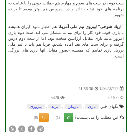
ست دوم، در ست های سوم و چهارم هم حملات خوبی را با عنایت به
برنامه های خود ترتیب داده و در سرویس هم بهتر بودیم تا برنده
شویم.
"اریك شوجی" لیبروی تیم ملی آمریكا
هم اظهار نمود: ایران همیشه
با بازی خوب خود كار را برای تیم ما مشكل می كند. ست دوم بازی
امروز مانند بازی مقابل آرژانتین سخت بود، اما از ست دوم درس
گرفته و برای ست های بعد آماده شدیم. فردا هم باید با تیم ملی
برزیل بازی نماییم كه همیشه حضور مقابل آنها بازی های بزرگی
است.
1398/07/17
21:56:30
5426
5
/
5.0
تگهای خبر:
بازی
,
بازیكن
,
برند
,
پیروزی
این مطلب را می پسندید؟
(0)
(1)
X