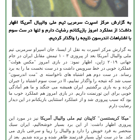
به گزارش مركز اسپرت سرمربی تیم ملی والیبال آمریكا اظهار
داشت: از عملكرد امروز بازیكنانم رضایت دارم و تنها در ست سوم
با اشتباهات اندرسون نتیجه را واگذار كردیم.
به گزارش مركز اسپرت به نقل از ایسنا، جان اسپراو سرمربی تیم
ملی والیبال آمریكا بعد از پیروزی ۳ - ۱ تیمش مقابل ایران در جام
جهانی ۲۰۱۹ ژاپن، اظهار نمود: در بازی امروز "مكس هولت"
عملكرد خوبی در خط سرویس داشت و در ست نخست ما را به برد
رساند. در ست دوم هم اشتباه های ناخواسته ی "مت اندرسون"
سبب شد كه نتیجه را واگذار نماییم، اا در ست سوم اشتباه را جبران
كرده و به بازی برگشتیم. ایران همیشه می جنگند و ما هم آمادگی
خوبی برای این تورنمنت داریم. در بازی امروز هم عملكرد خوب ما
بود كه سبب پیروزی شد و از عملكرد استثنایی بازیكنانم در این دیدار
رضایت دارم.
"میكا كریستنسن" كاپیتان تیم ملی والیبال آمریكا
نیز در مورد این
پیروزی اظهار داشت: از این برد بسیار خوشحالیم، ایران سبك
منحصر به فرد خویش را دارد و والیبال را زیبا و سرعتی بازی می
كند. ما در ست اول بسیار قدرتمند ظاهر شده و برنده شدیم. بعد از