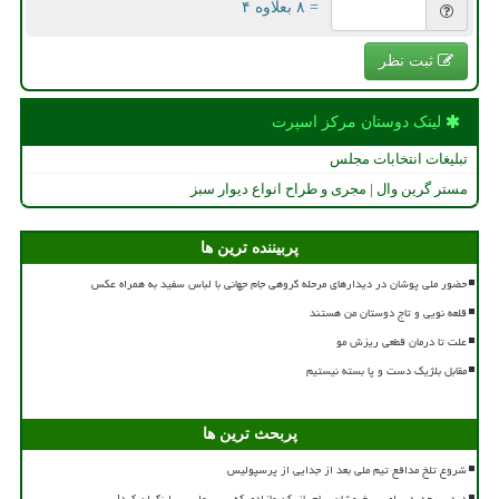
= ۸ بعلاوه ۴
ثبت نظر
لینک دوستان مركز اسپرت
تبلیغات انتخابات مجلس
مستر گرین وال | مجری و طراح انواع دیوار سبز
پربیننده ترین ها
حضور ملی پوشان در دیدارهای مرحله گروهی جام جهانی با لباس سفید به همراه عکس
قلعه نویی و تاج دوستان من هستند
علت تا درمان قطعی ریزش مو
مقابل بلژیک دست و پا بسته نیستیم
پربحث ترین ها
شروع تلخ مدافع تیم ملی بعد از جدایی از پرسپولیس
دردسر جدید برای سرخپوشان پیام بازیکن مازادی که پرسپولیس را نگران کرد!