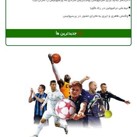
تیم ملی ترامپولین در راه ناگویا
واکنش طاهری و ایری به ماجرای حضور در پرسپولیس
جدیدترین ها