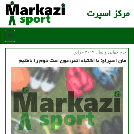
مركز اسپرت
منو
جام جهانی والیبال ۲۰۱۹ - ژاپن
جان اسپراو: با اشتباه اندرسون ست دوم را باختیم