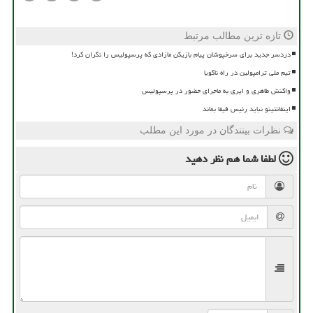
تازه ترین مطالب مرتبط
دردسر جدید برای سرخپوشان پیام بازیکن مازادی که پرسپولیس را نگران کرد!
تیم ملی ترامپولین در راه ناگویا
واکنش طاهری و ایری به ماجرای حضور در پرسپولیس
اینفانتینو نباید رئیس فیفا بماند
نظرات بینندگان در مورد این مطلب
لطفا شما هم
نظر دهید