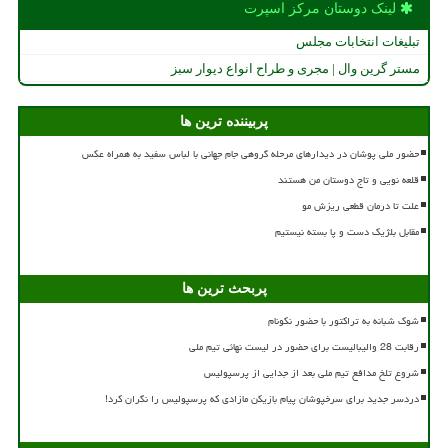
لینک دوستان مركز اسپرت
تبلیغات انتخابات مجلس
مستر گرین وال | مجری و طراح انواع دیوار سبز
پربیننده ترین ها
حضور ملی پوشان در دیدارهای مرحله گروهی جام جهانی با لباس سفید به همراه عکس
قلعه نویی و تاج دوستان من هستند
علت تا درمان قطعی ریزش مو
مقابل بلژیک دست و پا بسته نیستیم
پربحث ترین ها
شوک شبانه به تراکتور با حضور نکونام
رقابت 28 والیبالیست برای حضور در لیست نهائی تیم ملی
شروع تلخ مدافع تیم ملی بعد از جدایی از پرسپولیس
دردسر جدید برای سرخپوشان پیام بازیکن مازادی که پرسپولیس را نگران کرد!