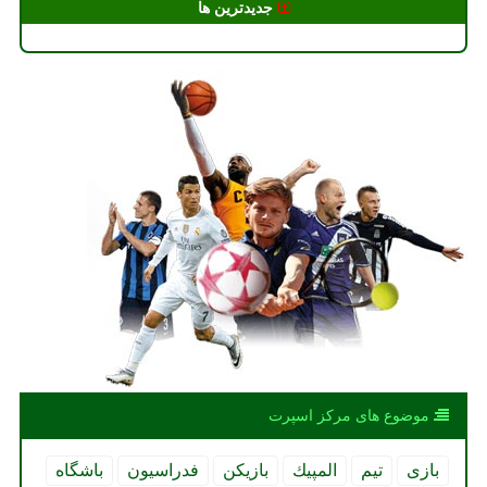
جدیدترین ها
موضوع های مركز اسپرت
بازی
تیم
المپیك
بازیكن
فدراسیون
باشگاه