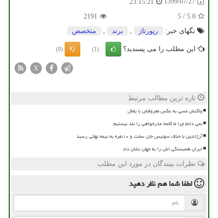
1399/07/27
23:15:21
2191
5
/
5.0
تگهای خبر:
رپورتاژ
,
برند
,
متخصص
این مطلب را می پسندید؟
(0)
(1)
X
تازه ترین مطالب مرتبط
واکنش مسی به عکس معروفش با یامال
نمی دانم چرا ما کلمه عذرخواهی را بلد نیستیم
آرژانتین با حذف سوئیس جان سخت و ۱۰نفره به نیمه نهائی رسید
ایران همبستگی اش را به جهان نشان داد
نظرات بینندگان در مورد این مطلب
لطفا شما هم
نظر دهید