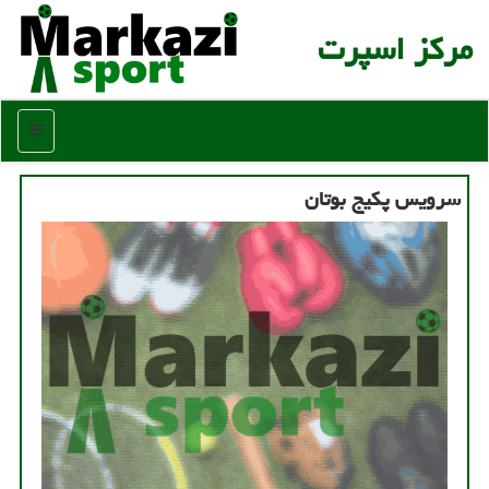
مركز اسپرت
منو
سرویس پكیج بوتان