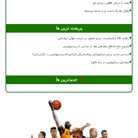
علت تا درمان قطعی ریزش مو
مقابل بلژیک دست و پا بسته نیستیم
پربحث ترین ها
رقابت 28 والیبالیست برای حضور در لیست نهائی تیم ملی
شروع تلخ مدافع تیم ملی بعد از جدایی از پرسپولیس
دردسر جدید برای سرخپوشان پیام بازیکن مازادی که پرسپولیس را نگران کرد!
تیم ملی ترامپولین در راه ناگویا
جدیدترین ها