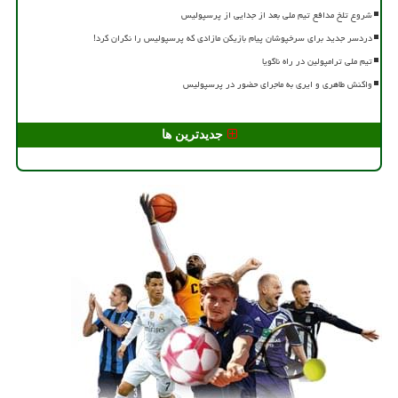
شروع تلخ مدافع تیم ملی بعد از جدایی از پرسپولیس
دردسر جدید برای سرخپوشان پیام بازیکن مازادی که پرسپولیس را نگران کرد!
تیم ملی ترامپولین در راه ناگویا
واکنش طاهری و ایری به ماجرای حضور در پرسپولیس
جدیدترین ها