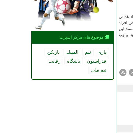
د غذائی
ی‌ افراد
تند.این
ود و وب
موضوع های مركز اسپرت
بازی
تیم
المپیك
بازیكن
فدراسیون
باشگاه
رقابت
تیم ملی