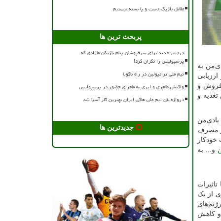
مقابل بلژیک دست و پا بسته نیستیم
پربحث ترین ها
دردسر جدید برای سرخپوشان پیام بازیکن مازادی که
پرسپولیس را نگران کرد!
ی‌من به
تیم ملی ترامپولین در راه ناگویا
ر واحد کنترل کیفی بادی‌من ٬ کالاها پس از ارزیابی
میتوان به فروش و
واکنش طاهری و ایری به ماجرای حضور در پرسپولیس
صص تغذیه و
دروازه بان تیم ملی هاکی ایران بهترین گلر آسیا شد
ادی‌من
جدیدترین ها
از مصرف
 خودکار
ن
و... به
تاثیرات
) به چاپ رسیده است پیروی از یک
ژیم‌های
 و کاهش