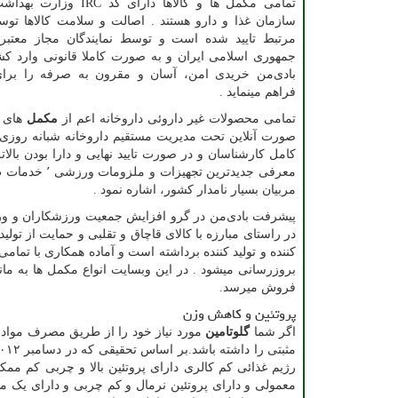
تمامی مکمل ها و کالاها دارای کد
سازمان غذا و دارو هستند . اصالت و سلامت کالاها توس
مرتبط تایید شده است و توسط نمایندگان مجاز معتبر و
جمهوری اسلامی ایران و به صورت کاملا قانونی وارد کش
بادی‌من خریدی امن، آسان و مقرون به صرفه را برا
فراهم مینماید .
تمامی محصولات غیر داروئی داروخانه اعم از
مکمل
های
معرفی جدیدتر
مربیان بسیار نامدار کشور، اشاره نمود .
پیشرفت بادی‌من در گرو افزایش جمعیت ورزشکاران و ور
در راستای مبارزه با کالای قاچاق و تقلبی و حمایت از ت
کننده و تولید کننده برداشته است و آماده همکاری با تمام
بروزرسانی میشود . در این وبسایت انواع مکمل ها به مان
فروش میرسد.
پروتئین و کاهش وزن
اگر شما
گلوتامین
مورد نیاز خود را از طریق مصرف مواد 
رژیم غذائی کم کالری دارای پروتئین بالا و چربی‌ کم م
معمولی‌ و دارای پروتئین نرمال و کم چربی‌ و دارای یک م