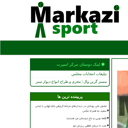
لینک دوستان مركز اسپرت
تبلیغات انتخابات مجلس
مستر گرین وال | مجری و طراح انواع دیوار سبز
پربیننده ترین ها
حضور ملی پوشان در دیدارهای مرحله گروهی جام جهانی با لباس
سفید به همراه عکس
قلعه نویی و تاج دوستان من هستند
علت تا درمان قطعی ریزش مو