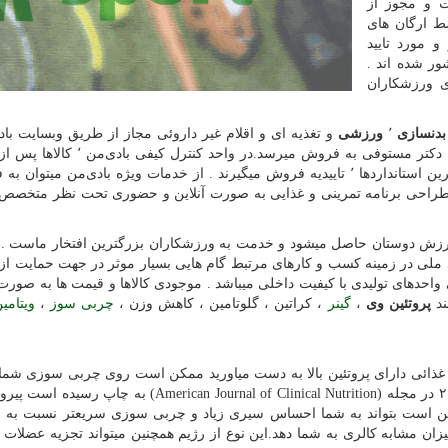
 IRC وزارت بهداشت و مجوز از
ط ارگان های
 مورد تایید
ور شده اند .
ی ورزشکاران
بدنسازی
٬
ورزشی
و تغذیه ای و اقلام غیر داروئی مجاز از طریق وبسایت باد
صورت آنلاین تحت مدیریت مستقیم داروخانه شبانه روزی دکتر مستوفی به فروش میرسد.د
کامل کارشناسان و در صورت تایید نهایی و دارا بودن بالاترین استانداردها ٬ تاییدیه فروش میگیرند . از خدمات ویژه بادی‌من 
ین تجهیزات و ملزومات ورزشی ٬ خدمات طراحی برنامه تمرینی و غذایی به صورت آنلاین و حضوری تحت نظر متخ
زش دوستان حاصل میشود و خدمت به ورزشکاران بزرگترین افتخار ماست . ب
ولید ملی در زمینه کسب و کارهای مرتبط گام هایی بسیار موثر در جهت حمایت 
ی واحدهای تولیدی با کیفیت داخلی میباشد . موجودی کالاها و قیمت ها به صورت
ند
پروتئین وی
،
گینر
، کراتین ، گلوتامین ، کاهش وزن ،
چربی سوز
،
ویتامی
غذائی دارای پروتئین بالا به دست میاورید ممکن است روی چربی‌ سوزی شما 
مثبتی را داشته باشد.بر اساس تحقیقی که در دسامبر ۲۰۱۲ در مجله (American Journal of Clinical Nutrition
مکن است بتواند به شما احساس سیری زیاد و چربی‌ سوزی سریعتر نسبت به ر
یزان مشابه کالری به شما دهد.این نوع از رژیم همچنین میتواند تجزیه عضلات