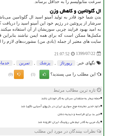
سرعت متابولیسم را به حداقل برساند.
ال‌ گلوتامین و کاهش وزن
بدن شما خود قادر به تولید آمینو اسید ال‌ گلوتامین می‌باش
سرشار از پروتئین در رژیم خود این آمینو اسید را دریافت
به امید بهبود فرایند چربی‌ سوزیشان از آن استفاده میکنن
مکمل‌ها ممکن است که برای همه ایمن نباشند بنابراین ق
سایت های معتبر از جمله {بادی من} مشورت‌های لازم را ان
1399/07/22
21:07:52
تگهای خبر:
رپورتاژ
,
پزشك
,
تمرین
,
خدما
این مطلب را می پسندید؟
(0)
(1)
تازه ترین مطالب مرتبط
حمله نیمار به منتقدان سرتان به کار خودتان باشد
داود خدیر نماینده موج سواری ایران در بازیهای آسیایی ناگویا شد
خبر بد برای فرانسه و دیدیه دشان
یک مربی به کادر تیم ملی روئینگ ایران افزوده شد
نظرات بینندگان در مورد این مطلب