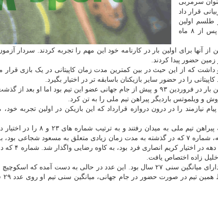
عنوان سرمربی
انی قرار داد
ر طلسم اولین
مربیگری این سرمربی کروات برای تیم ملی ایران هم پس از ۸ ماه
از آنها برای اولین بار در کارنامه خود این مهم را تجربه کردند. سردار آزمو
 زمین حضور پیدا کردند.
زوبند کاپیتانی را بر بازو داشت که از این حیث در بین کمترین مدت زمان کاپیتانی در یک بازی قرار
روش و ویلموتس باردیگر پیراهن تیم ملی را به تن کرد.
ام نیازمند را در درون دروازه قرارداد که این بازیکن در اولین تجربه خود، 
همین طور مهدی قایدی و سیامک نعمتی برای اولین بار به پیراهن تیم ملی به میدان رفتند و 
تغییرات جدید در تیم ملی و کنار رفتن برخی بازیکنان سابقه، شماره ۷ که در گذشته به مدت زمان زیادی متعلق به مسعود شجاعی
قدوس رسید. همچمنین شماره ۱۰ تیم ملی که به مدت یک د
خلیل زاده اختصاص یافت.
گذاشت که دارای میانگین سنی ۲۷ سال بود. این عدد در حالی به دست آمده که اسکو
بازیکنان پا به سن