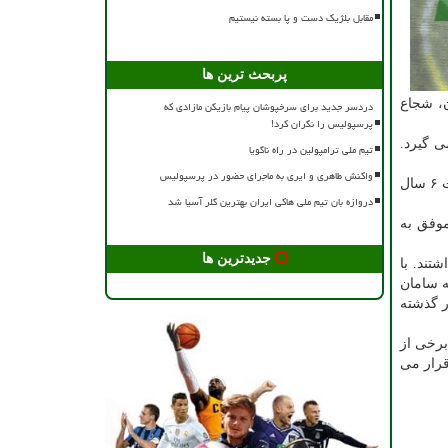
مقابل بلژیک دست و پا بسته نیستیم
پربحث ترین ها
ن، شجاع
دردسر جدید برای سرخپوشان پیام بازیکن مازادی که
پرسپولیس را نگران کرد!
 می گیرد.
تیم ملی ترامپولین در راه ناگویا
واکنش طاهری و ایری به ماجرای حضور در پرسپولیس
شجاع خلیل زاده در شرایطی به تیم ملی بازگشت که آخرین بار در فروردین ۹۳ و پیش از جام جهانی عضو این تیم بود اما او بعد از گذشت ۶ سال
دروازه بان تیم ملی هاکی ایران بهترین گلر آسیا شد
موفق به
جدیدترین ها
به ترتیب شماره های ۲۳ و ۸ را در اختیار داشتند. با
 بود، به سامان
هه در اختیار کریم انصاری فرد بود، به کاوه رضایی واگذار شد. شماره ۴ که در گذشته
چیچ برخی از
 گذاشته را کنار گذاشته است اما با حفظ همین تیم در صورت حضور در جام جهانی، میانگین سنی تیم او روی عدد ۲۹ قرار می