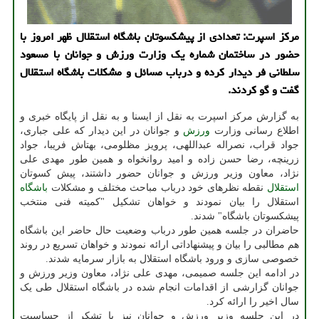
مركز اسپرت: تعدادی از پیشكسوتان باشگاه استقلال ظهر امروز با
حضور در ساختمان شماره یك وزارت ورزش و جوانان با مسعود
سلطانی فر دیدار كرده و درباب مسائل و مشكلات باشگاه استقلال
گفت و گو كردند.
به گزارش مرکز اسپرت به نقل از ایسنا و به نقل از پایگاه خبری و
اطلاع رسانی وزارت
ورزش
و جوانان در این دیدار که علی جباری،
جواد قراب، نصراله عبداللهی، پرویز مظلومی، بهتاش فریبا، جواد
زرینچه، رضا حسن زاده و امید روانخواه و همین طور مهدی علی
نژاد، معاون وزیر ورزش و جوانان حضور داشتند، پیش کسوتان
استقلال
نقطه نظرهای خود درباب مباحث مختلف و مشکلات
باشگاه
استقلال را بیان نمودند و خواهان تشکیل "کمیته فنی منتخب
پیشکسوتان باشگاه" شدند.
حاضران در جلسه همین طور درباب وضعیت حال حاضر این باشگاه
هم مطالبی را بیان و پیشنهاداتی ارائه نمودند و خواهان تسریع در روند
خصوصی سازی و ورود باشگاه استقلال به بازار سرمایه شدند.
در ادامه این جلسه صمیمی، مهدی علی نژاد، معاون وزیر ورزش و
جوانان گزارشی از اقدامات انجام شده در باشگاه استقلال طی یک
سال اخیر را ارائه کرد.
در این جلسه وزیر ورزش و جوانان نیز با تشکر از حساسیت