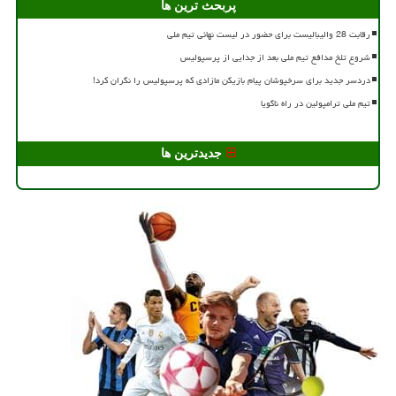
پربحث ترین ها
رقابت 28 والیبالیست برای حضور در لیست نهائی تیم ملی
شروع تلخ مدافع تیم ملی بعد از جدایی از پرسپولیس
دردسر جدید برای سرخپوشان پیام بازیکن مازادی که پرسپولیس را نگران کرد!
تیم ملی ترامپولین در راه ناگویا
جدیدترین ها