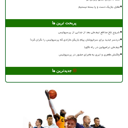
مقابل بلژیک دست و پا بسته نیستیم
پربحث ترین ها
شروع تلخ مدافع تیم ملی بعد از جدایی از پرسپولیس
دردسر جدید برای سرخپوشان پیام بازیکن مازادی که پرسپولیس را نگران کرد!
تیم ملی ترامپولین در راه ناگویا
واکنش طاهری و ایری به ماجرای حضور در پرسپولیس
جدیدترین ها