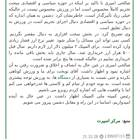
صالحی امیری با تاکید بر اینکه در حوزه سیاسی و اقتصادی مبحث
تحریم کاملاً محسوس است اما در ورزش محسوس نیست در حالیکه
خیلی زیاد تأثیرگذار است، خاطرنشان کرد: دشمن به همان اندازه که
در حوزه سیاسی و اقتصادی دنبال اجرای تحریم است در ورزش به
دنبال تعلیق است.
وی تصریح کرد: در بخش سخت افزاری به دنبال مقصر نگردیم.
کسی نمی تواند این مسائل را منکر شود. تغییر نرخ ارز فشار زیادی
وارد کرده است. برای المپیک ۲ میلیون دلار ارز لازم داریم. سال قبل
۵۰۰ هزار ارز خریداری شد، سال جاری باید بخش باقی مانده را
خریداری نماییم در حالیکه قیمت ها پنج برابر شده است.
صالحی امیری در عین حال به انصاف و اخلاق و ضرورت رفتن به آن
اشاره نمود و اظهار داشت: آقای نوبخت برای ما و ورزش کوتاهی
نکرده و حتی نسبت به بسیاری از
دستگاه
ها، به ورزش توجه بیشتری
شده است. به نوبه خودم از تمام کم و کاستی ها عذرخواهی می کنم
اما با واقعیت هایی که اشاره کردم روبرو می باشیم.
رئیس کمیته ملی المپیک اظهار داشت: در عین حال به آینده
امیدواریم، اساسا در این راه و مقابل دشمن پیروز می شویم.
منبع:
مركز اسپرت
1399/07/13
21:32:28