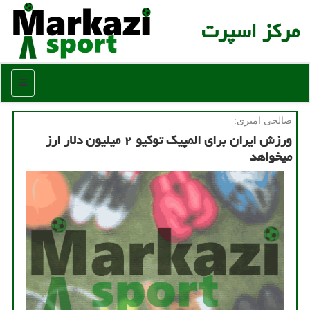
مركز اسپرت
منو
صالحی امیری:
ورزش ایران برای المپیك توكیو ۲ میلیون دلار ارز
می‎خواهد