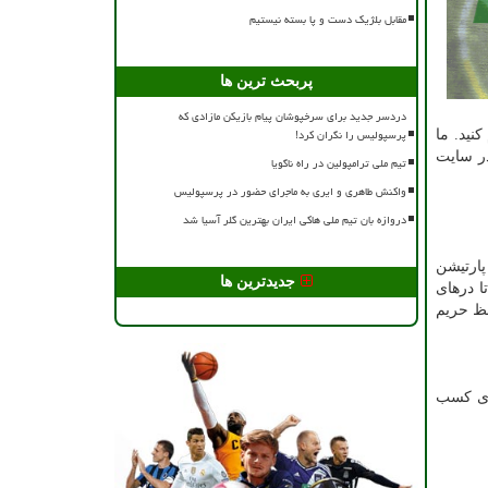
مقابل بلژیک دست و پا بسته نیستیم
پربحث ترین ها
دردسر جدید برای سرخپوشان پیام بازیکن مازادی که
پرسپولیس را نگران کرد!
نید. ما
ر سایت
تیم ملی ترامپولین در راه ناگویا
واکنش طاهری و ایری به ماجرای حضور در پرسپولیس
دروازه بان تیم ملی هاکی ایران بهترین گلر آسیا شد
ارتیشن
جدیدترین ها
ا درهای
فظ حریم
ای کسب