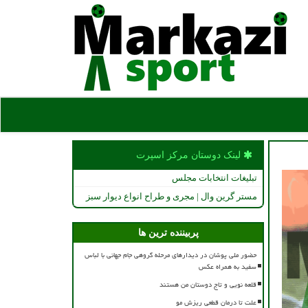
لینک دوستان مركز اسپرت
تبلیغات انتخابات مجلس
مستر گرین وال | مجری و طراح انواع دیوار سبز
پربیننده ترین ها
حضور ملی پوشان در دیدارهای مرحله گروهی جام جهانی با لباس
سفید به همراه عکس
قلعه نویی و تاج دوستان من هستند
علت تا درمان قطعی ریزش مو