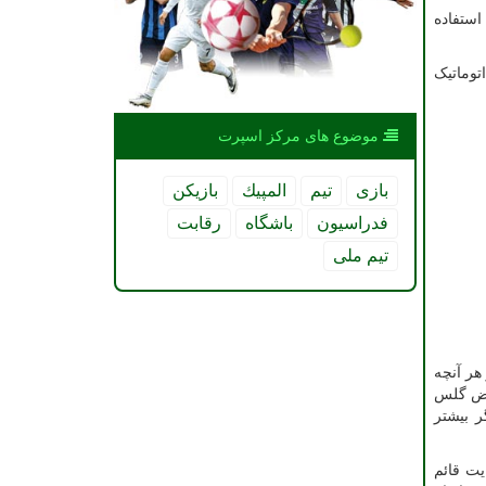
استفاده
توماتیک
موضوع های مركز اسپرت
بازی
تیم
المپیك
بازیكن
فدراسیون
باشگاه
رقابت
تیم ملی
هر آنچه
ویض گلس
 بیشتر
ت قائم