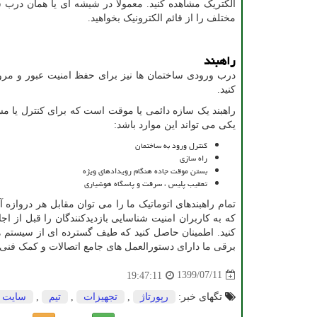
الکتریک مشاهده کنید. معمولا در شیشه ای یا همان درب
مختلف را از قائم الکترونیک بخواهید.
راهبند
درب ورودی ساختمان ها نیز برای حفظ امنیت عبور و مرور 
کنید.
راهبند یک سازه دائمی یا موقت است که برای کنترل یا مس
یکی می تواند این موارد باشد:
کنترل ورود به ساختمان
راه سازی
بستن موقت جاده هنگام رویدادهای ویژه
تعقیب پلیس ، سرقت و پاسگاه هوشیاری
تمام راهبندهای اتوماتیک ما را می توان مقابل هر درواز
که به کاربران امنیت شناسایی بازدیدکنندگان را قبل از اج
کنید. اطمینان حاصل کنید که طیف گسترده ای از سیستم های
برقی ما دارای دستورالعمل های جامع اتصالات و کمک فنی 
1399/07/11
19:47:11
تگهای خبر:
رپورتاژ
,
تجهیزات
,
تیم
,
سایت