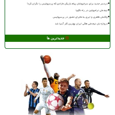
دردسر جدید برای سرخپوشان پیام بازیکن مازادی که پرسپولیس را نگران کرد!
تیم ملی ترامپولین در راه ناگویا
واکنش طاهری و ایری به ماجرای حضور در پرسپولیس
دروازه بان تیم ملی هاکی ایران بهترین گلر آسیا شد
جدیدترین ها