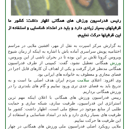
رئیس فدراسیون ورزش های همگانی اظهار داشت: كشور ما
ظرفیتهای بسیار زیادی دارد و باید در امتداد شناسایی و استفاده از
این ظرفیتها حركت نماییم.
به گزارش مرکز اسپرت به نقل از مهر، افشین ملایی در مراسم
اختتامیه پویش سراسری آماده باش با اشاره به اینکه از زمان شیوع
ویروس کرونا تلاش بر این بوده تا در بحران ناشی از این ویروس،
ورزش
همگانی تعطیل نشود، گفت: کمپینی از طرف فدراسیون
همگانی مدنظر قرار گرفت و یکی از اهداف آن کارهای قابل اجرا در
فضای مجازی و معطوف به خانواده های ایرانی بود.
وی افزود: اعتلای
سلامت
مردم ایران هدف اصلی ما است و به
تدریج باید به فضای جدی تری ورود نماییم و گام های بلندتری را در
ورزش همگانی برداریم.
رییس فدراسیون ورزش های همگانی با اعلان اینکه مهم ترین
استراتژی این فدراسیون، ظرفیت سازی، شبکه سازی و حمایت
طلبی از منابع موجود در سطح ملی است، اظهار داشت: کشور ما
ظرفیت های بسیار زیادی دارد و باید در امتداد شناسایی و استفاده از
این ظرفیت ها حرکت نماییم.
ملایی رویکرد اصلی فدراسیون ملی ورزش های همگانی در چهار