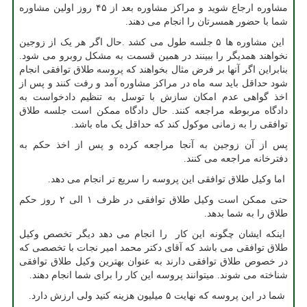
مشاوره ارجاع شوید و مراکز مشاوره بعد از ۴۵ روز اولین مشاوره
شما با حضور همسرتان را انجام می دهند.
این مشاوره ها ۵ جلسه طول می کشد .حال اگر هر یک از زوجین
نخواهند همدیگر را ببینند در همین قسمت به مشکل روبرو می شود.
بنابراین اگر آنها بر فرض مثال بخواهند که پروسه طلاق توافقی انجام
شود حداقل باید سه ماه در مراکز مشاوره آمد و رفت کنند و پس از
اخذ گواهی عدم امکان سازش با توسل به تنظیم دادخواست به
دادگاه مربوطه مراجعه کنند. حال دادگاه ممکن است جلسه طلاق
توافقی را به زمانی موکول کند که حداقل یک ماه باشد.
پس از آن زوجین به آنجا مراجعه کرده و پس از اخذ حکم به
دفترخانه مراجعه می کنند.
اما وکیل طلاق توافقی این پروسه را سریع تر انجام می دهد.
حتی ممکن است وکیل طلاق توافقی در ظرف ۱ الی ۲ روز حکم
طلاق را به شما بدهد.
اینکه ایشان چگونه این کار را انجام می دهد دیگر تخصص وکیل
طلاق توافقی می باشد که آقای دکتر محمد امیر نجات با تخصصی که
در خصوص طلاق توافقی دارند به عنوان بهترین وکیل طلاق توافقی
شناخته می شوند. میتوانند پروسه این کار را برای شما انجام دهند.
شما در این پروسه که نهایت ۵ میلیون هزینه کنید ولی ارزش دارد.