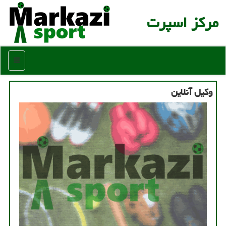
مركز اسپرت
منو
وكیل آنلاین