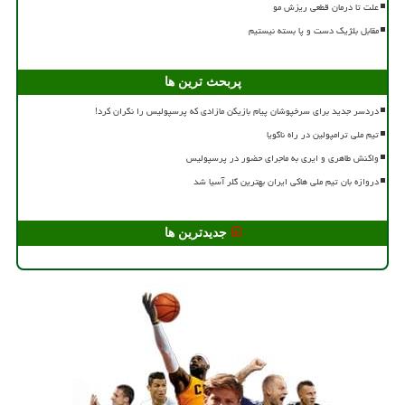
علت تا درمان قطعی ریزش مو
مقابل بلژیک دست و پا بسته نیستیم
پربحث ترین ها
دردسر جدید برای سرخپوشان پیام بازیکن مازادی که پرسپولیس را نگران کرد!
تیم ملی ترامپولین در راه ناگویا
واکنش طاهری و ایری به ماجرای حضور در پرسپولیس
دروازه بان تیم ملی هاکی ایران بهترین گلر آسیا شد
جدیدترین ها