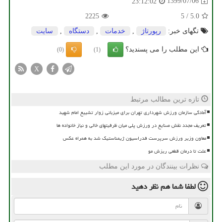
1399/07/06
23:12:02
2225
5
/
5.0
تگهای خبر:
رپورتاژ
,
خدمات
,
دستگاه
,
سایت
این مطلب را می پسندید؟
(0)
(1)
X
تازه ترین مطالب مرتبط
آمادگی سازمان ورزش شهرداری تهران برای میزبانی زوار تشییع امام شهید
تعریف مجدد نقش صنایع در ورزش پلی میان ظرفیتهای خالی و نیاز خانواده ها
معاون وزیر ورزش سرپرست فدراسیون ژیمناستیک شد به همراه عکس
علت تا درمان قطعی ریزش مو
نظرات بینندگان در مورد این مطلب
لطفا شما هم
نظر دهید