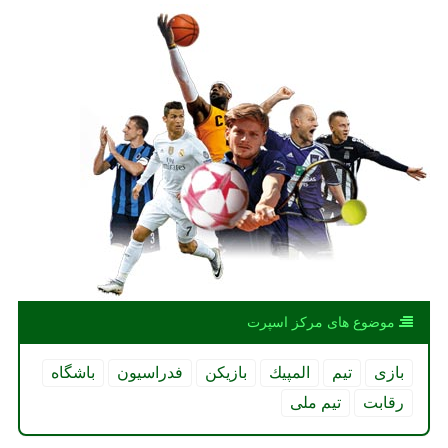
موضوع های مركز اسپرت
بازی
تیم
المپیك
بازیكن
فدراسیون
باشگاه
رقابت
تیم ملی