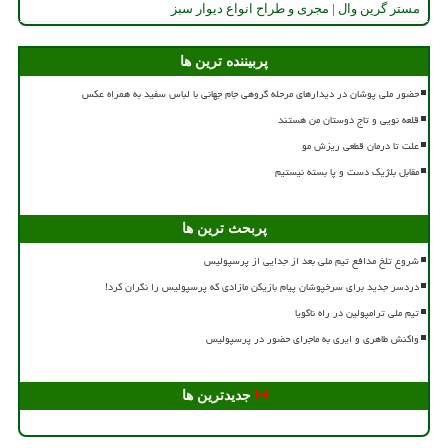
مستر گرین وال | مجری و طراح انواع دیوار سبز
پربیننده ترین ها
حضور ملی پوشان در دیدارهای مرحله گروهی جام جهانی با لباس سفید به همراه عکس
قلعه نویی و تاج دوستان من هستند
علت تا درمان قطعی ریزش مو
مقابل بلژیک دست و پا بسته نیستیم
پربحث ترین ها
شروع تلخ مدافع تیم ملی بعد از جدایی از پرسپولیس
دردسر جدید برای سرخپوشان پیام بازیکن مازادی که پرسپولیس را نگران کرد!
تیم ملی ترامپولین در راه ناگویا
واکنش طاهری و ایری به ماجرای حضور در پرسپولیس
جدیدترین ها