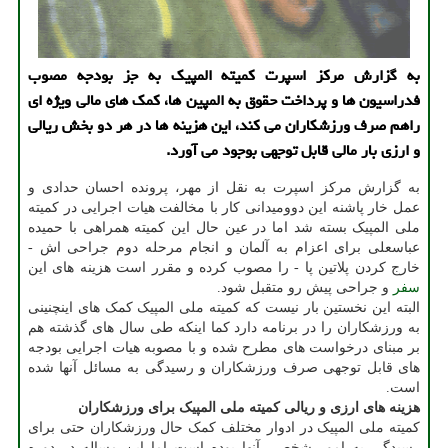
به گزارش مركز اسپرت كمیته المپیك به جز بودجه مصوب
فدراسیون ها و پرداخت حقوق به المپین ها، كمك های مالی ویژه ای
راهم صرف ورزشكاران می كند، این هزینه ها در هر دو بخش ریالی
و ارزی بار مالی قابل توجهی بوجود می آورد.
به گزارش مرکز اسپرت به نقل از مهر، پرونده احسان حدادی و
عمل خار پاشنه این دوومیدانی کار با مخالفت هیات اجرایی در کمیته
ملی المپیک بسته شد اما در عین حال این کمیته همراهی با حمیده
عباسعلی برای اعزام به آلمان و انجام مرحله دوم جراحی اش -
خارج کردن پلاتین پا - را مصوب کرده و مقرر است هزینه های این
سفر
و جراحی پیش رو متقبل شود.
البته این نخستین بار نیست که کمیته ملی المپیک کمک های اینچنینی
به ورزشکاران را در برنامه دارد کما اینکه طی سال های گذشته هم
بر مبنای درخواست های مطرح شده و با مصوبه هیات اجرایی بودجه
های قابل توجهی صرف ورزشکاران و رسیدگی به مسائل آنها شده
است.
هزینه های ارزی و ریالی کمیته ملی المپیک برای ورزشکاران
کمیته ملی المپیک در ادوار مختلف کمک حال ورزشکاران حتی برای
رسیدگی به امور شخصی آنها بوده است اما این مساله در دوره