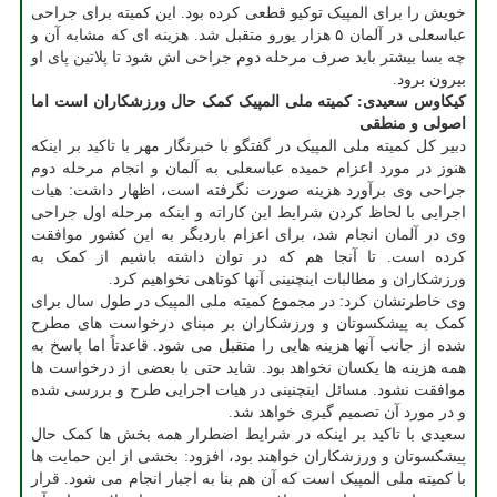
خویش را برای المپیک توکیو قطعی کرده بود. این کمیته برای جراحی
عباسعلی در آلمان ۵ هزار یورو متقبل شد. هزینه ای که مشابه آن و
چه بسا بیشتر باید صرف مرحله دوم جراحی اش شود تا پلاتین پای او
بیرون برود.
کیکاوس سعیدی: کمیته ملی المپیک کمک حال ورزشکاران است اما
اصولی و منطقی
دبیر کل کمیته ملی المپیک در گفتگو با خبرنگار مهر با تاکید بر اینکه
هنوز در مورد اعزام حمیده عباسعلی به آلمان و انجام مرحله دوم
جراحی وی برآورد هزینه صورت نگرفته است، اظهار داشت: هیات
اجرایی با لحاظ کردن شرایط این کاراته و اینکه مرحله اول جراحی
وی در آلمان انجام شد، برای اعزام باردیگر به این کشور موافقت
کرده است. تا آنجا هم که در توان داشته باشیم از کمک به
ورزشکاران و مطالبات اینچنینی آنها کوتاهی نخواهیم کرد.
وی خاطرنشان کرد: در مجموع کمیته ملی المپیک در طول سال برای
کمک به پیشکسوتان و ورزشکاران بر مبنای درخواست های مطرح
شده از جانب آنها هزینه هایی را متقبل می شود. قاعدتاً اما پاسخ به
همه هزینه ها یکسان نخواهد بود. شاید حتی با بعضی از درخواست ها
موافقت نشود. مسائل اینچنینی در هیات اجرایی طرح و بررسی شده
و در مورد آن تصمیم گیری خواهد شد.
سعیدی با تاکید بر اینکه در شرایط اضطرار همه بخش ها کمک حال
پیشکسوتان و ورزشکاران خواهند بود، افزود: بخشی از این حمایت ها
با کمیته ملی المپیک است که آن هم بنا به اجبار انجام می شود. قرار