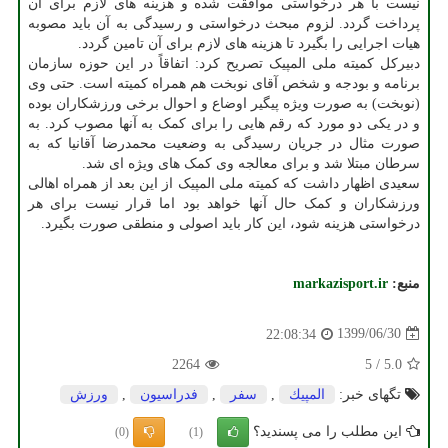
نیست با هر درخواستی موافقت شده و هزینه های لازم برای آن
پرداخت گردد. لزوم مبحث درخواستی و رسیدگی به آن باید مصوبه
هیات اجرایی را بگیرد تا هزینه های لازم برای آن تامین گردد.
دبیرکل کمیته ملی المپیک تصریح کرد: اتفاقاً در این حوزه سازمان
برنامه و بودجه و شخص آقای نوبخت هم همراه کمیته است. حتی وی
(نوبخت) به صورت ویژه پیگیر اوضاع و احوال برخی ورزشکاران بوده
و در یکی دو مورد که رقم هایی را برای کمک به آنها مصوب کرد. به
صورت مثال در جریان رسیدگی به وضعیت محمدرضا آقانیا که به
سرطان مبتلا شد و برای معالجه وی کمک های ویژه ای شد.
سعیدی اظهار داشت که کمیته ملی المپیک از این بعد از همراه اهالی
ورزشکاران و کمک حال آنها خواهد بود اما قرار نیست برای هر
درخواستی هزینه شود، این کار باید اصولی و منطقی صورت بگیرد.
منبع:
markazisport.ir
1399/06/30
22:08:34
2264
5
/
5.0
تگهای خبر:
المپیك
,
سفر
,
فدراسیون
,
ورزش
این مطلب را می پسندید؟
(0)
(1)