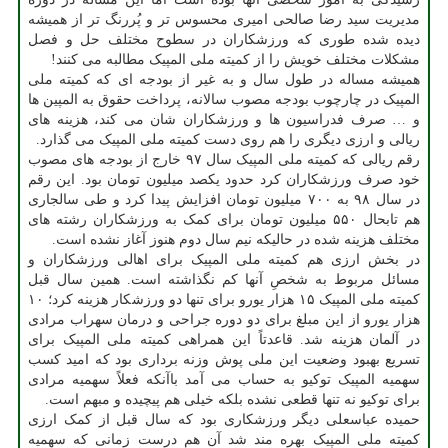
مدیریت سید رضا صالحی امیری محسوس تر و پُررنگ تر از همیشه
دیده شده طوری که ورزشکاران در سطوح مختلف حل و فصل
مشکلات مختلف خویش را از کمیته ملی المپیک مطالبه می کنند!
همیشه مساله در طول سال و به غیر از بودجه ای که کمیته ملی
المپیک در چارچوب بودجه مصوب سالانه، پرداخت حقوق به المپین ها
و … صرف فدراسیون ها و ورزشکاران شان می کند، هزینه های
ریالی و ارزی دیگری را هم روی دست کمیته ملی المپیک می گذارد.
رقم ریالی که کمیته ملی المپیک سال ۹۷ خارج از بودجه های مصوب
خود صرف ورزشکاران کرد حدود یکصد میلیون تومان بود. این رقم
در سال ۹۸ به ۷۰۰ میلیون تومان افزایش پیدا کرد و طی سالجاری
هم تابحال ۵۵۰ میلیون تومان برای کمک به ورزشکاران رشته های
مختلف هزینه شده در حالیکه نیم سال دوم هنوز آغاز نشده است.
در بخش ارزی هم کمیته ملی المپیک برای اهالی ورزشکاران و
مسائل مربوط به شخصِ آنها کم نگذاشته است. همین سال قبل
کمیته ملی المپیک ۱۵ هزار یورو برای تنها دو ورزشکار هزینه کرد؛ ۱۰
هزار یورو از این مبلغ برای دو دوره جراحی و درمان سهراب مرادی
در آلمان هزینه شد. قاعدتاً این همراهی کمیته ملی المپیک برای
تسریع بهبود وضعیت این ملی پوش وزنه برداری بود که امید کسب
سهمیه المپیک توکیو به حساب می آمد باآنکه فعلاً سهمیه مرادی
برای توکیو نه تنها قطعی نشده بلکه خیلی هم پیچیده و مبهم است.
حمیده عباسعلی دیگر ورزشکاری بود که سال قبل از کمک ارزی
کمیته ملی المپیک بهره مند شد آن هم درست زمانی که سهمیه