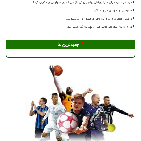
دردسر جدید برای سرخپوشان پیام بازیکن مازادی که پرسپولیس را نگران کرد!
تیم ملی ترامپولین در راه ناگویا
واکنش طاهری و ایری به ماجرای حضور در پرسپولیس
دروازه بان تیم ملی هاکی ایران بهترین گلر آسیا شد
جدیدترین ها