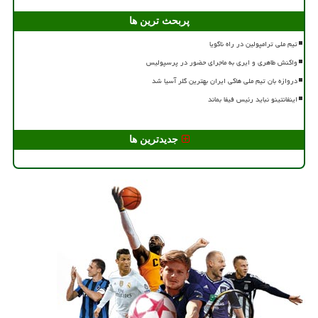
پربحث ترین ها
تیم ملی ترامپولین در راه ناگویا
واکنش طاهری و ایری به ماجرای حضور در پرسپولیس
دروازه بان تیم ملی هاکی ایران بهترین گلر آسیا شد
اینفانتینو نباید رئیس فیفا بماند
جدیدترین ها