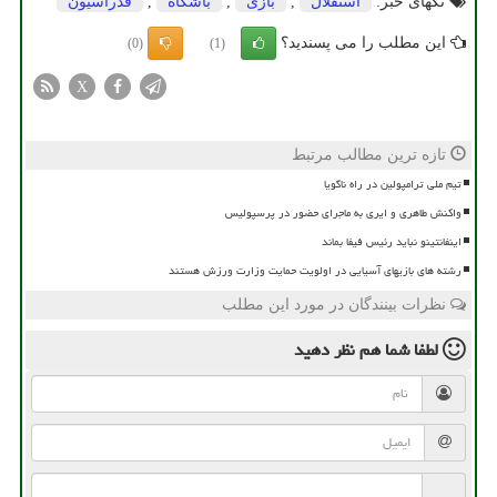
تگهای خبر:
استقلال
,
بازی
,
باشگاه
,
فدراسیون
این مطلب را می پسندید؟
(0)
(1)
X
تازه ترین مطالب مرتبط
تیم ملی ترامپولین در راه ناگویا
واکنش طاهری و ایری به ماجرای حضور در پرسپولیس
اینفانتینو نباید رئیس فیفا بماند
رشته های بازیهای آسیایی در اولویت حمایت وزارت ورزش هستند
نظرات بینندگان در مورد این مطلب
لطفا شما هم
نظر دهید