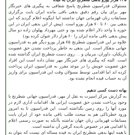
مسئولان فدراسیون شطرنج پاسخ شفافی به پیگیری های خبرنگار
مهر برای بیان رقم دقیق بدهی باقی مانده ایران بابت برگزاری
مسابقات زنان قهرمانی جهان نداشتند اما اینگونه اعلام گردید که این
بدهی بین ۶۰ تا ۷۰ هزار یورو است. (پیش از این بدهی ایران در این
حوزه با واحد دلار اعلام شده بود و حتی مهرداد پهلوان زاده دو سال
پیش بدهی باقی مانده ایران را ۶۰ هزار دلار عنوان کرده بود)
علاوه بر این فدراسیون شطرنج ۷۵ هزار یورو دیگر هم به فدراسیون
جهانی بدهکار است. این بدهی به خاطر پرداخت نشدن حق عضویت
بازیکنان، داوران، مربیان و … روی دست شطرنج ایران گذاشته شده
است. البته که پیگیری های خبرنگار مهر نشان داده است این افراد
حق عضویت خویش را در موعد مقرر به فدراسیون ایران پرداخت
کرده اند اما اقدامی توسط مسؤلان وقت این فدراسیون برای واریز
آن به حساب فیده انجام نشده بود.
بهانه دست کسی ندهیم
به گزارش مرکز اسپرت به نقل از مهر، فدراسیون جهانی شطرنج با
وجود پرداخت نشدن حق عضویت ایرانی ها، اقدامات اداری لازم در
مورد آنها را روی زمین نگذاشته است. این فدراسیون تا به امروز
ورود خطرناکی هم به مبحث طلب باقی مانده خود از ایران بابت
مسابقات قهرمانی زنان جهان نداشته باآنکه به صورت رسمی اعلام
یا اقدامی هم در خصوص نادیده گرفتن آن نداشته است.
با همه اینها بدهی شطرنج ایران به فیده مساله ای نیست که بتوان به