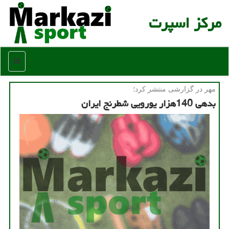
مركز اسپرت
منو
مهر در گزارشی منتشر كرد؛
بدهی 140هزار یورویی شطرنج ایران