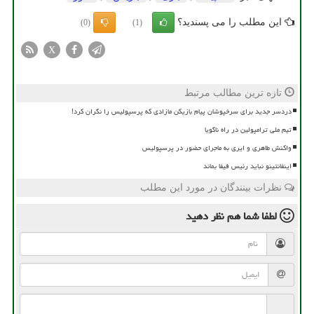
این مطلب را می پسندید؟
(0)
(1)
X
تازه ترین مطالب مرتبط
دردسر جدید برای سرخپوشان پیام بازیکن مازادی که پرسپولیس را نگران کرد!
تیم ملی ترامپولین در راه ناگویا
واکنش طاهری و ایری به ماجرای حضور در پرسپولیس
اینفانتینو نباید رئیس فیفا بماند
نظرات بینندگان در مورد این مطلب
لطفا شما هم
نظر دهید