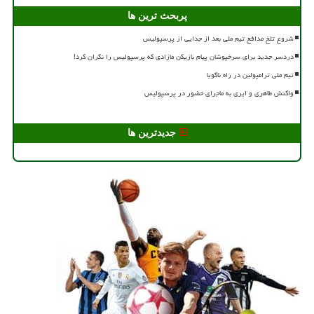
پربحث ترین ها
شروع تلخ مدافع تیم ملی بعد از جدایی از پرسپولیس
دردسر جدید برای سرخپوشان پیام بازیکن مازادی که پرسپولیس را نگران کرد!
تیم ملی ترامپولین در راه ناگویا
واکنش طاهری و ایری به ماجرای حضور در پرسپولیس
جدیدترین ها