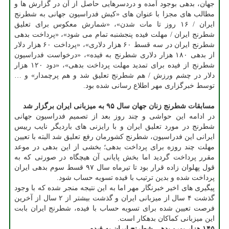
جهان، بدهی بوجود آمده و دردسرهایی حاصل از آن در گزارش ها و
مطالب های مجزا با عنوان های «کیش فدراسیون جهانی به شطرنج
ایران / ۱۶ روز تا مات شدن»، «شمارش معکوس برای تعلیق
شطرنج ایران / مهلت فیده پنجشنبه تمام می شود»، «پرداخت بدهی
شطرنج ایران در سه قسط ۶۰ هزار دلاری»، «پرداخت ۶۰ هزار دلار
از بدهی ۱۸۰ هزار دلاری شطرنج به فیده»، «درخواست فدراسیون
شطرنج از فیده برای تمدید مهلت پرداخت بدهی»، «دود ۱۲۰ هزار
دلار در چشم ورزش / هم شطرنج تعلیق شد و هم پرچمدار» و …
توسط خبرگزاری مهر اطلاع رسانی شده بود.
مسابقات شطرنج زنان جهان سال ۹۵ به میزبانی ایران برگزار شد
در ادامه این حواشی و چند روز بعد از تصمیم فدراسیون جهانی
شطرنج در مورد تعلیق ایران و با رایزنی های باردیگر نایب رییس
ایرانی این فدراسیون، شطرنج کشورمان رفع تعلیق شد البته با تعیین
مهلت چند روزه برای پرداخت بدهی؛ بخشی از این بدهی در موعد
مقرر پرداخت گردید اما بخش پایانی آن هیچگاه در صورتی که به
قول پهلوان زاده قرار بود تا تیرماه سال ۹۷ قسط سوم بدهی ایران
پرداخت شده و بدین ترتیب با فیده تسویه حساب شود.
پیگیری های اخیر خبرنگار مهر اما به این نتیجه منجر شده که با وجود
گذشت ۴ سال از میزبانی ایران و گذشت بیشتر از ۲ سال از آخرین
فرصت تعیین شده برای تسویه حساب با فیده، شطرنج ایران بابت
این میزبانی کماکان بدهکار است.
۱۴۵ هزار یورو بدهی شطرنج ایران به فیده