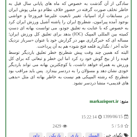
سادگی از آن گذشت به خصوص که ماه های پایانی سال قبل به
خاطر تخلف صورت گرفته در حضورِ خلاف نظام دو ملی پوش ایران
در مسابقات آزاد اسپانیا، تغییر تابعیت علیرضا فیروزجا و حواشی
بوجود آمده پیرامون، شطرنج ایران را پاشنه آشیل ورزش ایران کرد
به خصوص که با عنایت به تعلیق جودو، می توانست بهانه ای دستِ
کمیته بین المللی المپیک (IOC) بدهد برای تعلیق کل ورزش ایران؛
مساله ای که خبرگزاری مهر در گزارش خود با عنوان «سرباز نزدیک
خانه آخر / نگذارید قلعه فتح شود» هم به آن پرداخت.
البته که همین چند وقت پیش شطرنج خطر تعلیق باردیگر توسط
فیده را از بیخ گوش خود رد کرد اما این خطر و تبعاتی که برای کل
ورزش به همراه خواهد داشت، با کوچکترین بهانه می تواند باردیگر
خودی نشان دهد و مسؤلان را به دردسر بیندازد. پس باید مراقب بود
شطرنج که رشته المپیکی هم نیست به خاطر بهانه ای مثل «بدهی
های قدیمی» منشا دردسر نشود.
منبع:
markazisport.ir
1399/06/15
15:22:14
2429
5
/
5.0
تگهای خبر:
المپیك
,
بازی
,
بازیكن
,
داور