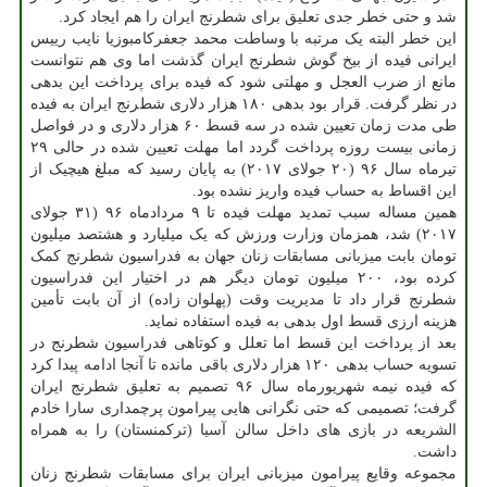
شد و حتی خطر جدی تعلیق برای شطرنج ایران را هم ایجاد کرد.
این خطر البته یک مرتبه با وساطت محمد جعفرکامبوزیا نایب رییس
ایرانی فیده از بیخ گوش شطرنج ایران گذشت اما وی هم نتوانست
مانع از ضرب العجل و مهلتی شود که فیده برای پرداخت این بدهی
در نظر گرفت. قرار بود بدهی ۱۸۰ هزار دلاری شطرنج ایران به فیده
طی مدت زمان تعیین شده در سه قسط ۶۰ هزار دلاری و در فواصل
زمانی بیست روزه پرداخت گردد اما مهلت تعیین شده در حالی ۲۹
تیرماه سال ۹۶ (۲۰ جولای ۲۰۱۷) به پایان رسید که مبلغ هیچیک از
این اقساط به حساب فیده واریز نشده بود.
همین مساله سبب تمدید مهلت فیده تا ۹ مردادماه ۹۶ (۳۱ جولای
۲۰۱۷) شد، همزمان وزارت ورزش که یک میلیارد و هشتصد میلیون
تومان بابت میزبانی مسابقات زنان جهان به فدراسیون شطرنج کمک
کرده بود، ۲۰۰ میلیون تومان دیگر هم در اختیار این فدراسیون
شطرنج قرار داد تا مدیریت وقت (پهلوان زاده) از آن بابت تأمین
هزینه ارزی قسط اول بدهی به فیده استفاده نماید.
بعد از پرداخت این قسط اما تعلل و کوتاهی فدراسیون شطرنج در
تسویه حساب بدهی ۱۲۰ هزار دلاری باقی مانده تا آنجا ادامه پیدا کرد
که فیده نیمه شهریورماه سال ۹۶ تصمیم به تعلیق شطرنج ایران
گرفت؛ تصمیمی که حتی نگرانی هایی پیرامون پرچمداری سارا خادم
الشریعه در بازی های داخل سالن آسیا (ترکمنستان) را به همراه
داشت.
مجموعه وقایع پیرامون میزبانی ایران برای مسابقات شطرنج زنان