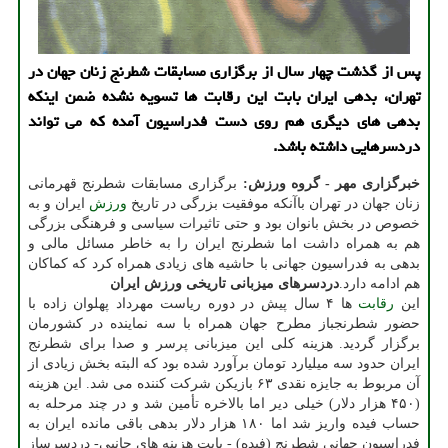
پس از گذشت چهار سال از برگزاری مسابقات شطرنج زنان جهان در
تهران، بدهی ایران بابت این رقابت ها تسویه نشده ضمن اینكه
بدهی های دیگری هم روی دست فدراسیون آمده كه می تواند
دردسرهایی داشته باشد.
خبرگزاری مهر - گروه ورزش:
برگزاری مسابقات شطرنج قهرمانی
زنان جهان در تهران باآنکه موفقیت بزرگی در تاریخ
ورزش
ایران و به
خصوص در بخش بانوان بود و حتی تاثیرات سیاسی و فرهنگی بزرگی
هم به همراه داشت اما شطرنج ایران را به خاطر مسائل مالی و
بدهی به فدراسیون جهانی با حاشیه های زیادی همراه کرد که کماکان
هم ادامه دارد.
دردسرهای میزبانی تاریخی ورزش ایران
این
رقابت
ها ۴ سال پیش در دوره ریاست مهرداد پهلوان زاده با
حضور شطرنجباز مطرح جهان همراه با سه نماینده در کشورمان
برگزار گردید. هزینه کلی این میزبانی پرسر و صدا برای شطرنج
ایران حدود سه میلیارد تومان برآورد شده بود که البته بخش زیادی از
آن مربوط به جایزه نقدی ۶۳ بازیکن شرکت کننده می شد. این هزینه
(۴۵۰ هزار دلار) خیلی دیر اما بالاخره تأمین شد و در چند مرحله به
حساب فیده واریز شد اما ۱۸۰ هزار دلار بدهی باقی مانده ایران به
فدراسیون جهانی شطرنج (فیده) - بابت هزینه های جانبی- دردسرساز