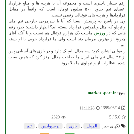
رقم بسیار ناچیزی است و مجموعه آن با هزینه ها و مبلغ قرارداد
اعضای تیم حدود ۵۰۰ میلیون تومان است که واقعاً در مقابل
قراردادها و هزینه های فوتبالی رقمی نیست.
وی در پاسخ به پرسش ایسنا که آیا با سرمربی خارجی تیم ملی
واترپلو که مثل ویلموتس قرارداد نبسته اید؟ اظهار داشت: خیر، رقم
هایی که در
ورزش
ماست یک هزارم فوتبال هم نیست و با آنکه آقای
چیریچ از بهترین مربیان دنیا است ولی ما قرارداد خوبی با او بسته
ایم.
رضوانی اشاره کرد: سه مدال المپیک دارد و در بازی های آسیایی پس
از ۴۴ سال تیم ملی ایران را صاحب مدال برنز کرد که همین سبب
شده انتظارات از واترپلوی ما بالا برود.
منبع:
markazisport.ir
1399/06/14
11:11:28
2320
5
/
5.0
تگهای خبر:
المپیك
,
بازی
,
پرسپولیس
,
تیم