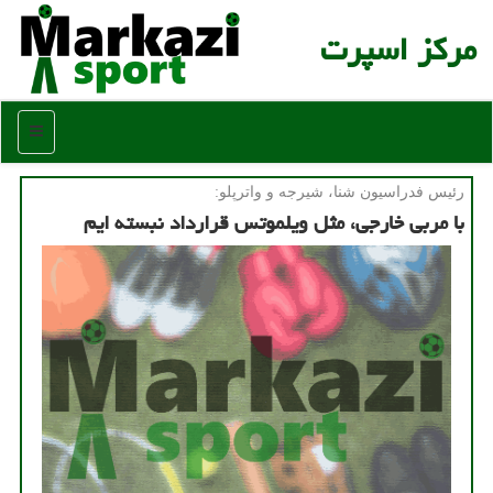
مركز اسپرت
منو
رئیس فدراسیون شنا، شیرجه و واترپلو:
با مربی خارجی، مثل ویلموتس قرارداد نبسته ایم