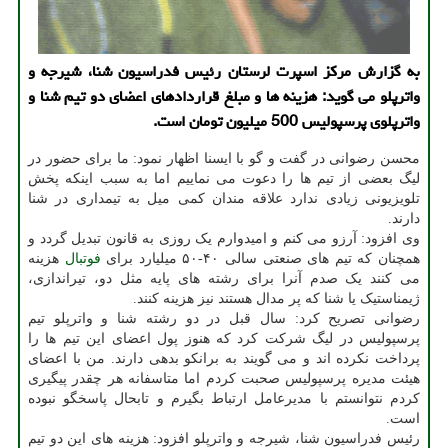
به گزارش مركز اسپرت لرستان رئیس فدراسیون شنا، شیرجه و
واترپلو می گوید: هزینه ها و مبلغ قراردادهای اعضای دو تیم شنا و
واترپلوی پرسپولیس 500 میلیون تومان است.
محسن رضوانی در گفت و گو با ایسنا اظهار نمود: ما برای حضور در
لیگ بعضی از تیم ها را دعوت می نماییم اما به سبب اینکه پخش
تلویزیونی زیادی ندارد علاقه مندان کمی میل به تیمداری در شنا
دارند.
وی افزود: آرزو می کنم و امیدوارم یک روزی به قانون تبدیل گردد و
همچنان که تیم های صنعتی سالی ۴۰-۵۰ میلیارد برای
فوتبال
هزینه
می کنند یک صدم آنرا برای رشته های پایه مثل دو، تیراندازی،
ژیمناستیک یا شنا که پر مدال هستند نیز هزینه کنند.
رضوانی تصریح کرد: سال قبل در دو رشته شنا و واترپلو تیم
پرسپولیس در لیگ شرکت کرد که هنوز پول اعضای این تیم ها را
پرداخت نکرده اند و می گویند به برانکو بدهی دارند. من با اعضای
هیئت مدیره پرسپولیس صحبت کردم اما متاسفانه هر چقدر پیگیری
کردم نتوانستم با مدیرعامل ارتباط بگیرم و تابحال پاسخگو نبوده
است.
رئیس فدراسیون شنا، شیرجه و واترپلو افزود: هزینه های این دو تیم