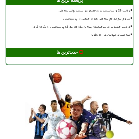
پربحث ترین ها
رقابت 28 والیبالیست برای حضور در لیست نهائی تیم ملی
شروع تلخ مدافع تیم ملی بعد از جدایی از پرسپولیس
دردسر جدید برای سرخپوشان پیام بازیکن مازادی که پرسپولیس را نگران کرد!
تیم ملی ترامپولین در راه ناگویا
جدیدترین ها