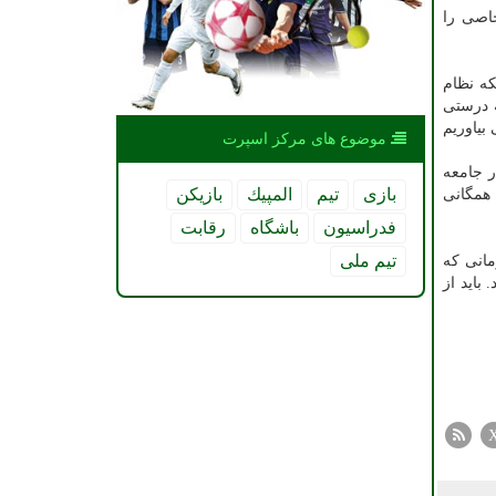
خاصی را
که نظام
 درستی
بیاوریم
موضوع های مركز اسپرت
 جامعه
بازی
تیم
المپیك
بازیكن
 همگانی
فدراسیون
باشگاه
رقابت
تیم ملی
مانی که
باید از