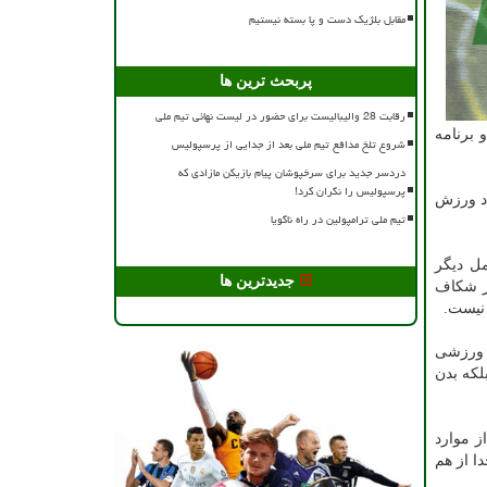
مقابل بلژیک دست و پا بسته نیستیم
پربحث ترین ها
رقابت 28 والیبالیست برای حضور در لیست نهائی تیم ملی
 برنامه
شروع تلخ مدافع تیم ملی بعد از جدایی از پرسپولیس
دردسر جدید برای سرخپوشان پیام بازیکن مازادی که
پرسپولیس را نگران کرد!
د ورزش
تیم ملی ترامپولین در راه ناگویا
ل دیگر
جدیدترین ها
ز شکاف
 نیست.
 ورزشی
لکه بدن
ز موارد
ا از هم