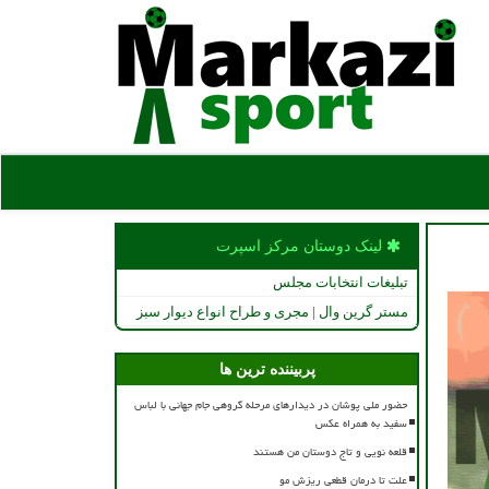
لینک دوستان مركز اسپرت
تبلیغات انتخابات مجلس
مستر گرین وال | مجری و طراح انواع دیوار سبز
پربیننده ترین ها
حضور ملی پوشان در دیدارهای مرحله گروهی جام جهانی با لباس
سفید به همراه عکس
قلعه نویی و تاج دوستان من هستند
علت تا درمان قطعی ریزش مو