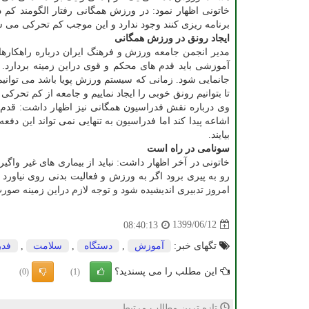
خاتونی اظهار نمود: در ورزش همگانی رفتار الگومند کم 
برنامه ریزی کنند وجود ندارد و این موجب کم تحرکی می ش
ایجاد رونق در ورزش همگانی
مدیر انجمن جامعه ورزش و فرهنگ ایران درباره راهکاره
آموزشی باید قدم های محکم و قوی دراین زمینه بردار
جانمایی شود. زمانی که سیستم ورزش پویا باشد می توانی
تا بتوانیم رونق خوبی را ایجاد نماییم و جامعه از کم تحرکی ر
وی درباره نقش فدراسیون همگانی نیز اظهار داشت: قدم
اشاعه پیدا کند اما فدراسیون به تنهایی نمی تواند این 
بیایند.
سونامی در راه است
خاتونی در آخر اظهار داشت: نباید از بیماری های غیر واگ
رو به پیری برود اگر به ورزش و فعالیت بدنی روی نیاورد م
امروز تدبیری اندیشیده شود و توجه لازم دراین زمینه صورت
1399/06/12
08:40:13
تگهای خبر:
آموزش
,
دستگاه
,
سلامت
,
فدر
این مطلب را می پسندید؟
(0)
(1)
تازه ترین مطالب مرتبط