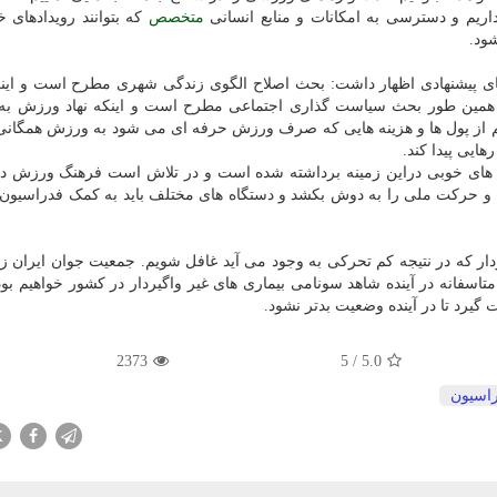
داریم و دسترسی به امکانات و منابع انسانی
متخصص
که بتوانند رویدادهای 
ود.
ای پیشنهادی اظهار داشت: بحث اصلاح الگوی زندگی شهری مطرح است و این
د. همین طور بحث سیاست گذاری اجتماعی مطرح است و اینکه نهاد ورزش به
م از پول ها و هزینه هایی که صرف ورزش حرفه ای می شود به ورزش همگانی 
هایی پیدا کند.
 های خوبی دراین زمینه برداشته شده است و در تلاش است فرهنگ ورزش در
دفعه و حرکت ملی را به دوش بکشد و دستگاه های مختلف باید به کمک فدراسیون
یردار که در نتیجه کم تحرکی به وجود می آید غافل شویم. جمعیت جوان ایران ز
تاسفانه در آینده شاهد سونامی بیماری های غیر واگیردار در کشور خواهیم بود. 
 گیرد تا در آینده وضعیت بدتر نشود.
2373
5
/
5.0
اسیون
X