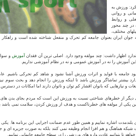
کرد: ورزش به
انی و روانی
لی و روابط
در چند محور
یلهای مختلف،
 جوان ایران بعنوان جامعه کم تحرک و منفعل شناخته شده است و راهکار و
 ندارد اظهار داشت: چند مولفه وجود دارد. اصلی ترین آن فقدان
آموزش
و سوا
این آموزش را نه در آموزش عمومی و نه در نظام آموزشی نداریم.
 جامعه با فواید و اثرات ورزش آشنا نشود و شاهد کم تحرکی باشیم. عام
 بیشتر تماشاگر ورزش باشد تا اینکه ورزش را انجام دهد و بحث سوم نی
 و نیازهایی که بانوان اقشار کم توان و ناتوان دارند اما امکانات در دسترس
ی دیگر از خطرهای شناختی نسبت به ورزش این است که مردم بجای بدن های
ه این یکی از مولفه های خطرناکست و هدف از ورزش کردن، سلامت نمی باشد ب
ی بلندمدت اشاره نماییم و همین طور عدم ضمانت اجرایی این برنامه ها. یکی ا
 شبکه هماهنگ و هم افزا انجام وظیفه نمی کنند بلکه به صورت جزیره ای و جد
هد تا بتوانیم عادت واره های ورزشی را در سطح جامعه جانمایی نماییم.