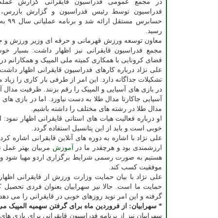
فدراسیون توسط رئیس فدراسیون و گزارش بازرس، خ
حسابرس مست
رسید.
معاون توسعه ورزش قهرمانی و حرفه ای وزیر ورزش و جو
مجمع فدراسیون قایقرانی نیز اظهار داشت: بسیار خوش
فضای کرونایی با همکاری کمیته ملی المپیک و همکارانم در 
علی نژاد درباره کارهای فدراسیون قایقرانی اظهار داشت:
تشکیلات جداگانه دارد. این امر از طرفی بار کاری را زیاد 
در بازی های آسیایی و المپیک را رقم بزنند. ظرفیت مدال 
مدال طلا در رشته های مختلف را داشته باشیم.
خوبی است و باید از این پتانسیل استفاده گردد.
علی نژاد با اشاره به دوره های آنلاین قایقرانی اشاره کر
ارزشمندی بود و هرچقدر ما در
آموزش
مربیان بهتر عمل نم
هستیم به صورت رسمی شرایط برگزاری اردو مهیا شود و بتو
موفقیت کسب کند.
علی نژاد با بیان حمایت وزارت ورزش از قایقرانی اظهار 
حمایت ما است. حالا نیز سهرابیان بعنوان فردی تحصیل ک
گرفته و این امر نوید روزهای خوبی در قایقرانی را می دهد
* سهرابیان: از فروردین ماه برای گرفتن سهمیه المپیک می
سهرابیان نیز از برنامه فدراسیون قایقرانی برای بازی های