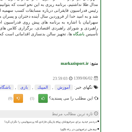
مدال طلا نداشتیم، برنامه ریزی به این نحو است که بتوانیم 
رئیس فدراسیون قایقرانی درباره مسابقات کسب سهمیه اظها
شد و به امید خدا از فروردین سال آینده دختران و پسران
سهرابیان با اشاره به برنامه های پیش روی فدراسیون ا
راهبردی و شورای راهبردی اقتصادی، برگزاری کلاس های آ
تأسیس
باشگاه
ها، تجهیز سالن بدنسازی اقداماتی است که در سال ۹۹ انجام شده و یا در حال 
منبع:
markazisport.ir
1399/06/02
23:59:03
تگهای خبر:
آموزش
,
المپیك
,
بازی
,
باشگاه
این مطلب را می پسندید؟
(0)
(1)
تازه ترین مطالب مرتبط
دردسر جدید برای سرخپوشان پیام بازیکن مازادی که پرسپولیس را نگران کرد!
تیم ملی ترامپولین در راه ناگویا