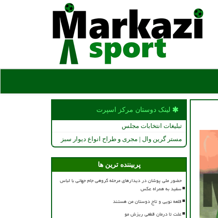
لینک دوستان مركز اسپرت
تبلیغات انتخابات مجلس
مستر گرین وال | مجری و طراح انواع دیوار سبز
پربیننده ترین ها
حضور ملی پوشان در دیدارهای مرحله گروهی جام جهانی با لباس
سفید به همراه عکس
قلعه نویی و تاج دوستان من هستند
علت تا درمان قطعی ریزش مو