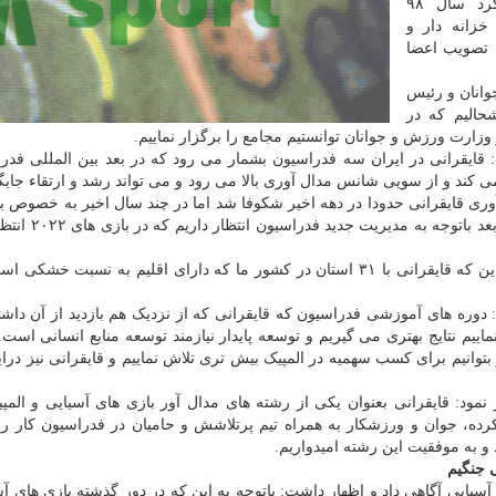
در مجمع عمومی فدراسیون قایقرانی گزارش عملکرد سال ۹۸
زانه دار و
قل ارائه شد و برنامه عملیاتی سال ۹۹ به تصویب اعضا
انان و رئیس
حالیم که در
وزارت ورزش و جوانان توانستیم مجامع را برگزار نماییم.
 قایقرانی در ایران سه فدراسیون بشمار می رود که در بعد بین المللی فدر
می کند و از سویی شانس مدال آوری بالا می رود و می تواند رشد و ارتقاء جایگا
آوری قایقرانی حدودا در دهه اخیر شکوفا شد اما در چند سال اخیر به خصوص ب
آسیایی جاکارتا مدال طلا به دست نیاورد. اما در باز
او درباره فعالیت هیات های استانی قایقرانی اظهار نمود: این که قایقرانی با ۳۱ استان در کشور ما که دارای اقلیم به نسب
د: دوره های آموزشی فدراسیون که قایقرانی که از نزدیک هم بازدید از آن داشت
اییم نتایج بهتری می گیریم و توسعه پایدار نیازمند توسعه منابع انسانی است. 
انیم برای کسب سهمیه در المپیک بیش تری تلاش نماییم و قایقرانی نیز درای
نمود: قایقرانی بعنوان یکی از رشته های مدال آور بازی های آسیایی و المپ
رده، جوان و ورزشکار به همراه تیم پرتلاشش و حامیان در فدراسیون کار را
 و به موفقیت این رشته امیدواریم.
 جنگیم
 آسیایی آگاهی داد و اظهار داشت: باتوجه به این که در دور گذشته بازی های آس