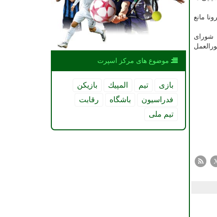
نا مانع
، شورای
ورالعمل
موضوع های مركز اسپرت
بازی
تیم
المپیك
بازیكن
فدراسیون
باشگاه
رقابت
تیم ملی