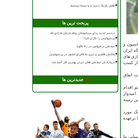
مقابل بلژیک دست و پا بسته نیستیم
پربحث ترین ها
دردسر جدید برای سرخپوشان پیام بازیکن مازادی که
پرسپولیس را نگران کرد!
اسیون و
تیم ملی ترامپولین در راه ناگویا
ه ایران
واکنش طاهری و ایری به ماجرای حضور در پرسپولیس
ازی های
دروازه بان تیم ملی هاکی ایران بهترین گلر آسیا شد
ی های بعد باتوجه به مدیریت جدید فدراسیون انتظار داریم که در بازی های ۲۰۲۲ انتظار کسب
ت خشکی است اتفاق
جدیدترین ها
م اقدام
امیدوار
ن زمینه
یک مورد
 برعهده
یایی ما