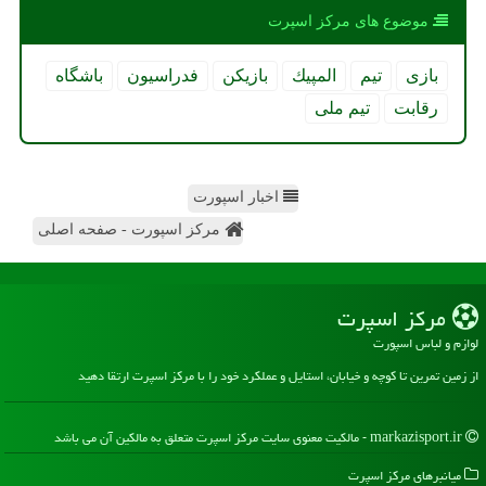
موضوع های مركز اسپرت
بازی
تیم
المپیك
بازیكن
فدراسیون
باشگاه
رقابت
تیم ملی
اخبار اسپورت
مرکز اسپورت - صفحه اصلی
مركز اسپرت
لوازم و لباس اسپورت
از زمین تمرین تا کوچه و خیابان، استایل و عملکرد خود را با مرکز اسپرت ارتقا دهید
markazisport.ir - مالکیت معنوی سایت مركز اسپرت متعلق به مالکین آن می باشد
میانبرهای مركز اسپرت