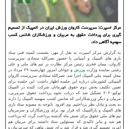
مركز اسپرت: سرپرست كاروان ورزش ایران در المپیك از تصمیم
گیری برای پرداخت حقوق به مربیان و ورزشكاران شانس كسب
سهمیه آگاهی داد.
به گزارش مرکز اسپرت به نقل از مهر، نشست کمیته فنی ستاد
بازی های المپیک و آسیایی با حضور نصرالله سجادی سرپرست
کاروان، پیمان فخری رئیس مرکز نظارت بر تیم های ملی و علی
رغبتی نماینده وزارت
ورزش
و جوانان امروز چهارشنبه ۲۹ مرداد در
محل کمیته ملی المپیک اجرا شد. نصرالله سجادی سرپرست کاروان
المپیکی کشورمان درباره این جلسه اظهار داشت: این جلسه برای
تعیین تکلیف بخش دوم حقوق قهرمانان شرکت کننده در المپیک
توکیو۲۰۲۰ تشکیل شد که درباب نحوه پرداخت حقوق سرمربی،
مربیان و دیگر ورزشکارانی که شانس کسب سهمیه المپیک را دارند
به بحث و تبادل نظر پرداختیم. وی افزود: باتوجه به مصوبه ستاد بازی
های المپیک و پارالمپیک که قرار بود برای ورزشکاران و سرمربیان
تیم های ملی حقوق برای شش ماه گذشته پرداخت گردد که پرداخت
هم شد و بنابر تاکیدی که مسئولین ستاد داشتند برای مربیان هم
امروز تصمیم گیری شد و قرار شد برای شش ماهی که سرمربیان و