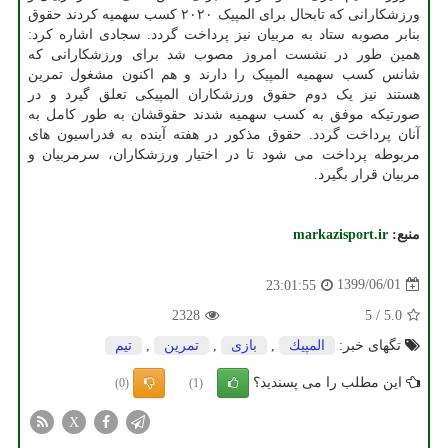
ورزشکارانی که تابحال برای المپیک ۲۰۲۰ کسب سهمیه کردند حقوق
بنابر مصوبه ستاد به مربیان نیز پرداخت گردد. سجادی اشاره کرد:
همین طور در نشست امروز مصوب شد برای ورزشکارانی که
شانس کسب سهمیه المپیک را دارند و هم اکنون مشغول تمرین
هستند نیز یک دوم حقوق ورزشکاران المپیکی تعلق گیرد و در
صورتیکه موفق به کسب سهمیه شدند حقوقشان به طور کامل به
آنان پرداخت گردد. حقوق مذکور در هفته آینده به فدراسیون های
مربوطه پرداخت می شود تا در اختیار ورزشکاران، سرمربیان و
مربیان قرار بگیرد.
منبع:
markazisport.ir
1399/06/01
23:01:55
2328
5
/
5.0
تگهای خبر:
المپیك
,
بازی
,
تمرین
,
تیم
این مطلب را می پسندید؟
(0)
(1)
X