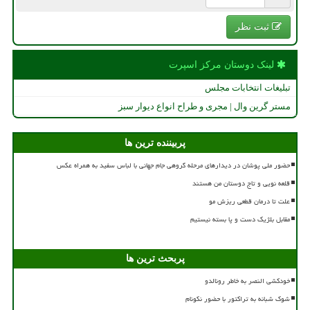
ثبت نظر
لینک دوستان مركز اسپرت
تبلیغات انتخابات مجلس
مستر گرین وال | مجری و طراح انواع دیوار سبز
پربیننده ترین ها
حضور ملی پوشان در دیدارهای مرحله گروهی جام جهانی با لباس سفید به همراه عکس
قلعه نویی و تاج دوستان من هستند
علت تا درمان قطعی ریزش مو
مقابل بلژیک دست و پا بسته نیستیم
پربحث ترین ها
خودکشی النصر به خاطر رونالدو
شوک شبانه به تراکتور با حضور نکونام