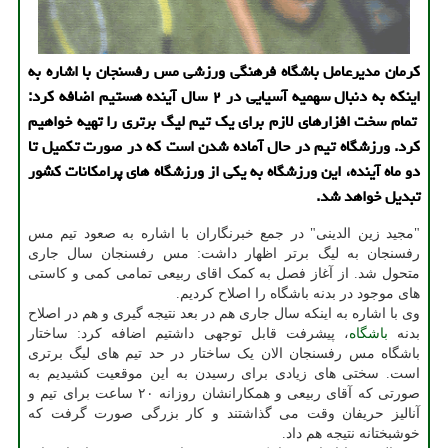
كرمان مدیرعامل باشگاه فرهنگی ورزشی مس رفسنجان با اشاره به
اینكه به دنبال سهمیه آسیایی در ۲ سال آینده هستیم اضافه كرد:
تمام سخت افزارهای لازم برای یك تیم لیگ برتری را تهیه خواهیم
كرد. ورزشگاه تیم در حال آماده شدن است كه در صورت تكمیل تا
دو ماه آینده، این ورزشگاه به یكی از ورزشگاه های پرامكانات كشور
تبدیل خواهد شد.
"مجید زین الدینی" در جمع خبرنگاران با اشاره به صعود تیم مس
رفسنجان به لیگ برتر اظهار داشت: مس رفسنجان سال جاری
متحول شد. از آغاز فصل به کمک اقای ربیعی تمامی کمی و کاستی
های موجود در بدنه باشگاه را اصلاح کردیم.
وی با اشاره به اینکه سال جاری هم در بعد نتیجه گیری و هم در اصلاح
بدنه
باشگاه
، پیشرفت قابل توجهی داشتیم اضافه کرد: ساختار
باشگاه مس رفسنجان الان یک ساختار در حد تیم های لیگ برتری
است. سختی های زیادی برای رسیدن به این موقعیت کشیدیم به
صورتی که آقای ربیعی و همکارانشان روزانه ۲۰ ساعت برای تیم و
آنالیز حریفان وقت می گذاشتند و کار بزرگی صورت گرفت که
خوشبختانه نتیجه هم داد.