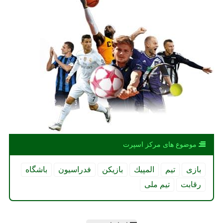
موضوع های مركز اسپرت
بازی
تیم
المپیك
بازیكن
فدراسیون
باشگاه
رقابت
تیم ملی