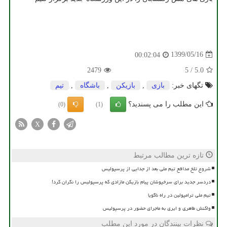
1399/05/16
00:02:04
2479
5
/
5.0
تگهای خبر:
بازی
,
بازیكن
,
باشگاه
,
تیم
این مطلب را می پسندید؟
(0)
(1)
X
تازه ترین مطالب مرتبط
شروع تلخ مدافع تیم ملی بعد از جدایی از پرسپولیس
دردسر جدید برای سرخپوشان پیام بازیکن مازادی که پرسپولیس را نگران کرد!
تیم ملی ترامپولین در راه ناگویا
واکنش طاهری و ایری به ماجرای حضور در پرسپولیس
نظرات بینندگان در مورد این مطلب