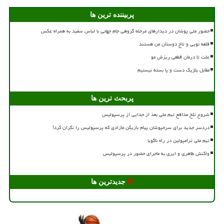
پربیننده ترین ها
حضور ملی پوشان در دیدارهای مرحله گروهی جام جهانی با لباس سفید به همراه عکس
قلعه نویی و تاج دوستان من هستند
علت تا درمان قطعی ریزش مو
مقابل بلژیک دست و پا بسته نیستیم
پربحث ترین ها
شروع تلخ مدافع تیم ملی بعد از جدایی از پرسپولیس
دردسر جدید برای سرخپوشان پیام بازیکن مازادی که پرسپولیس را نگران کرد!
تیم ملی ترامپولین در راه ناگویا
واکنش طاهری و ایری به ماجرای حضور در پرسپولیس
جدیدترین ها