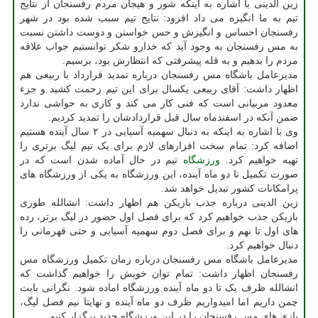
زین الدینی با اشاره به اینکه شور و هیجان مردم رفسنجان از نتایج
تیم به ما انگیزه می داد افزود: نتایج تیم سبب شده بود در شهر
رفسنجان احساس و انگیزش و حس خواستن و دوست داشتن نسبت
به مس رفسنجان به وجود آید که خدارو شکر توانستیم جواب علاقه
مردم را بدهیم و به قله پیشرفتی که انتظارش بود، برسیم.
مدیرعامل باشگاه مس رفسنجان درباره تمدید قرارداد با ربیعی هم
اظهار داشت: آقای ربیعی یکسال برای این تیم زحمت کشید و جزء
معدود مربیانی است که فنی کار می کند و کاری به حواشی ندارد
ضمن آنکه در اسفندماه سال قبل قراردادشان را تمدید کردیم.
وی با اشاره به اینکه به دنبال سهمیه آسیایی در ۲ سال آینده هستیم
اضافه کرد: تمام سخت افزارهای لازم برای یک تیم لیگ برتری را
تهیه خواهیم کرد.
ورزشگاه
تیم در حال آماده شدن است که در
صورت تکمیل تا دو ماه آینده، این ورزشگاه به یکی از ورزشگاه های
پرامکانات کشور تبدیل خواهد شد.
زین الدینی درباره جذب بازیکن هم اظهار داشت: انشالله طوری
بازیکن جذب خواهیم کرد که برای فصل اول حضور در لیگ برتر، رده
های اول تا نهم و برای فصل دوم سهمیه آسیایی و حتی قهرمانی را
دنبال خواهیم کرد.
مدیرعامل باشگاه مس رفسنجان درباره زمان تکمیل ورزشگاه مس
رفسنجان اظهار داشت: تمام توان خویش را خواهیم گذاشت که
انشالله ظرف یک تا دو ماه آینده ورزشگاه اماده شود. نگرانی بابت
چمن داریم اما امیدواریم ظرف دو ماه آینده و نهایتا نیم فصل لیگ،
بازی های مس رفسنجان را در این ورزشگاه جدید برگزار کنیم