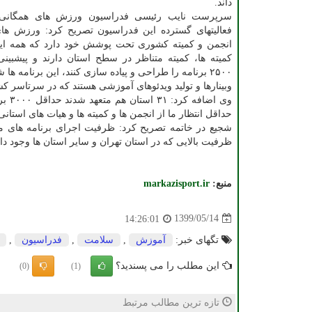
داند.
سرپرست نایب رئیسی فدراسیون ورزش های همگانی ب
انجمن و کمیته کشوری تحت پوشش خود دارد که همه این
کمیته ها، کمیته متناظر در سطح استان دارند و پیشبین
۲۵۰۰ برنامه را طراحی و پیاده سازی کنند، این برنامه ه
وبینارها و تولید ویدئوهای آموزشی هستند که در سرتاسر
وی ا
حداقل انتظار ما از انجمن ها و کمیته ها و هیات های استانی ۵۰۰۰ برنامه هست
شجیع در خاتمه تصریح کرد: ظرفیت اجرای برنامه های 
ظرفیت بالایی که در استان تهران و سایر استان ها وجود 
منبع:
markazisport.ir
1399/05/14
14:26:01
تگهای خبر:
آموزش
,
سلامت
,
فدراسیون
,
این مطلب را می پسندید؟
(0)
(1)
تازه ترین مطالب مرتبط