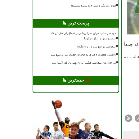
مقابل بلژیک دست و پا بسته نیستیم
پربحث ترین ها
دردسر جدید برای سرخپوشان پیام بازیکن مازادی که
پرسپولیس را نگران کرد!
ود که جمعاً
تیم ملی ترامپولین در راه ناگویا
واکنش طاهری و ایری به ماجرای حضور در پرسپولیس
ایت به
دروازه بان تیم ملی هاکی ایران بهترین گلر آسیا شد
جدیدترین ها