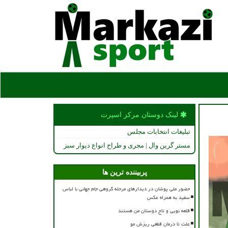
لینک دوستان مركز اسپرت
تبلیغات انتخابات مجلس
مستر گرین وال | مجری و طراح انواع دیوار سبز
پربیننده ترین ها
حضور ملی پوشان در دیدارهای مرحله گروهی جام جهانی با لباس
سفید به همراه عکس
قلعه نویی و تاج دوستان من هستند
علت تا درمان قطعی ریزش مو