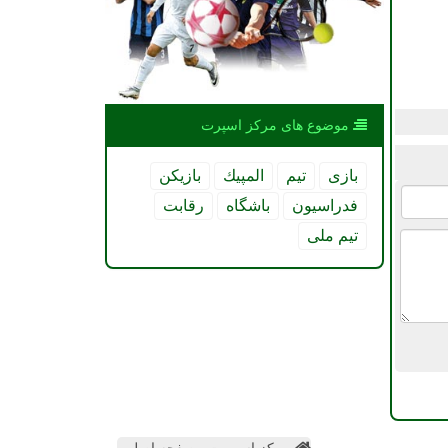
موضوع های مركز اسپرت
بازی
تیم
المپیك
بازیكن
فدراسیون
باشگاه
رقابت
تیم ملی