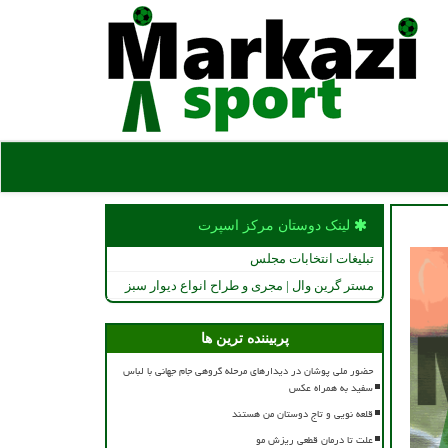
لینک دوستان مركز اسپرت
تبلیغات انتخابات مجلس
مستر گرین وال | مجری و طراح انواع دیوار سبز
پربیننده ترین ها
حضور ملی پوشان در دیدارهای مرحله گروهی جام جهانی با لباس
سفید به همراه عکس
قلعه نویی و تاج دوستان من هستند
علت تا درمان قطعی ریزش مو