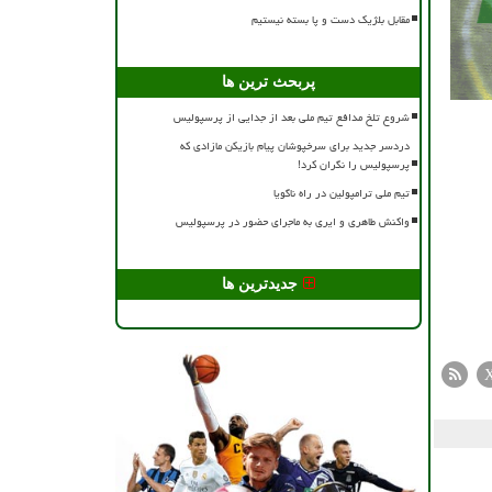
مقابل بلژیک دست و پا بسته نیستیم
پربحث ترین ها
شروع تلخ مدافع تیم ملی بعد از جدایی از پرسپولیس
دردسر جدید برای سرخپوشان پیام بازیکن مازادی که
پرسپولیس را نگران کرد!
تیم ملی ترامپولین در راه ناگویا
واکنش طاهری و ایری به ماجرای حضور در پرسپولیس
جدیدترین ها