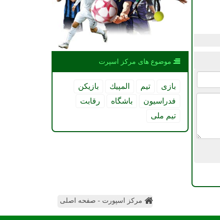
موضوع های مركز اسپرت
بازی
تیم
المپیك
بازیكن
فدراسیون
باشگاه
رقابت
تیم ملی
مرکز اسپورت - صفحه اصلی