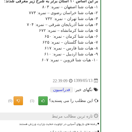
بر این اساس ۱۰ استان برتر به شرح زیر معرفی شدند:
۱- هیات شنا اصفهان – نمره: ۸۰۳
۲- هیات شنا خراسان رضوی – نمره: ۷۷۳
۳- هیات شنا تهران – نمره: ۷۳۲
۴- هیات شنا آذربایجان شرقی – نمره: ۷۰۴
۵- هیات شنا کرمانشاه – نمره: ۶۷۲
۶- هیات شنا کرمان - نمره: ۶۵۰
۷- هیات شنا گلستان – نمره: ۶۲۵
۸- هیات شنا فارس – نمره: ۶۱۷
۹- هیات شنا اردبیل – نمره: ۶۱۰
۱۰- هیات شنا قزوین – نمره: ۶۰۷
1399/05/13
22:39:09
تگهای خبر:
فدراسیون
این مطلب را می پسندید؟
(0)
(1)
تازه ترین مطالب مرتبط
رشته های بازیهای آسیایی در اولویت حمایت وزارت ورزش هستند
وزیر ورزش از ۵ فدراسیون بازدید کرد