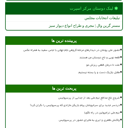
لینک دوستان مركز اسپرت
تبلیغات انتخابات مجلس
مستر گرین وال | مجری و طراح انواع دیوار سبز
پربیننده ترین ها
حضور ملی پوشان در دیدارهای مرحله گروهی جام جهانی با لباس سفید به همراه عکس
قلعه نویی و تاج دوستان من هستند
علت تا درمان قطعی ریزش مو
مقابل بلژیک دست و پا بسته نیستیم
پربحث ترین ها
شروع تلخ مدافع تیم ملی بعد از جدایی از پرسپولیس
دردسر جدید برای سرخپوشان پیام بازیکن مازادی که پرسپولیس را نگران کرد!
تیم ملی ترامپولین در راه ناگویا
واکنش طاهری و ایری به ماجرای حضور در پرسپولیس