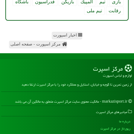
بازی
تیم
المپیك
بازیكن
فدراسیون
باشگاه
رقابت
تیم ملی
اخبار اسپورت
مرکز اسپورت - صفحه اصلی
مركز اسپرت
لوازم و لباس اسپورت
از زمین تمرین تا کوچه و خیابان، استایل و عملکرد خود را با مرکز اسپرت ارتقا دهید
markazisport.ir - مالکیت معنوی سایت مركز اسپرت متعلق به مالکین آن می باشد
میانبرهای مركز اسپرت
درباره ما
رپورتاژ در مركز اسپرت