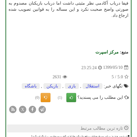
فیفا درباب آکادمی نظر مثبتی داشت اما درباب بازیکنان مصدوم به
صورتی واضح صحبت نکرد و این مساله را به قوانین تصویب شده
ارجاع داد.
منبع:
مركز اسپرت
1399/05/10
23:25:24
2631
5
/
5.0
تگهای خبر:
استقلال
,
بازی
,
بازیكن
,
باشگاه
این مطلب را می پسندید؟
(0)
(1)
X
تازه ترین مطالب مرتبط
دردسر جدید برای سرخپوشان پیام بازیکن مازادی که پرسپولیس را نگران کرد!