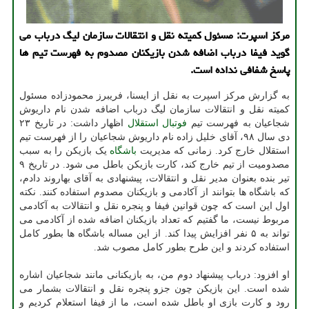
مركز اسپرت: مسئول كمیته نقل و انتقالات سازمان لیگ درباب می
گوید فیفا درباب اضافه شدن بازیكنان مصدوم به فهرست تیم ها
پاسخ شفافی نداده است.
به گزارش مرکز اسپرت به نقل از ایسنا، فریبرز محمودزاده مسئول
کمیته نقل و انتقالات سازمان لیگ درباب اضافه شدن نام داریوش
شجاعیان به فهرست تیم
فوتبال
استقلال
اظهار داشت: در تاریخ ۲۳
دی سال ۹۸، آقای خلیل زاده نام داریوش شجاعیان را از فهرست تیم
استقلال خارج کرد. زمانی که مدیریت
باشگاه
یک بازیکن را به سبب
مصدومیت از تیم خارج کند، کارت بازیکن باطل می شود. در تاریخ ۹
تیر بنده بعنوان مدیر نقل و انتقالات، پیشنهادی به آقای بهاروند دادم،
که باشگاه ها بتوانند از آکادمی و بازیکنان مصدوم استفاده کنند. نکته
اول این است که چون قوانین فیفا و پنجره نقل و انتقالات به آکادمی
مربوط نیست، ما گفتیم که تعداد بازیکنان اضافه شده از آکادمی می
تواند به ۵ نفر افزایش پیدا کند. از این مساله باشگاه ها بطور کامل
استفاده کردند و این طرح بطور کامل مصوب شد.
او افزود: درباب پیشنهاد دوم من، به بازیکنانی مانند شجاعیان اشاره
شده است. این بازیکن چون جزو پنجره نقل و انتقالات بشمار می
رود و کارت بازی او باطل شده است، ما از فیفا استعلام کردیم و