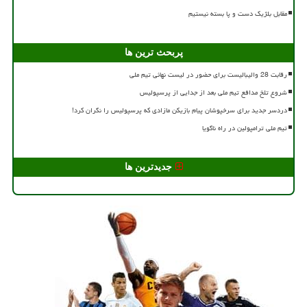
مقابل بلژیک دست و پا بسته نیستیم
پربحث ترین ها
رقابت 28 والیبالیست برای حضور در لیست نهائی تیم ملی
شروع تلخ مدافع تیم ملی بعد از جدایی از پرسپولیس
دردسر جدید برای سرخپوشان پیام بازیکن مازادی که پرسپولیس را نگران کرد!
تیم ملی ترامپولین در راه ناگویا
جدیدترین ها