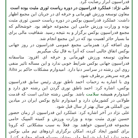
فدراسیون ابراز رضایت کرد.
علی نژاد: عملکرد فدراسیون در دوره ریاست ثوری مثبت بوده است
معاون توسعه ورزش قهرمانی و حرفه ای در جریان این مجمع اظهار
داشت: عملکرد فدراسیون بوکس در دوره ریاست حسین ثوری مثبت
بوده و وزارت ورزش حامی این مجموعه خواهد بود. خوشحالم که
مجمع فدراسیون بوکس برگزار و به نتیجه رسید. شفافیت مالی برای
ما بسیار حائز اهمیت بود که در این مجمع انجام شد.
وی اضافه کرد: همزمانی مجمع عمومی فدراسیون در روز جهانی
بوکس اتفاق جالبی است که آنرا به فال نیک میگیریم.
معاون توسعه ورزش قهرمانی و حرفه ای افزود: متاسفانه
فدراسیون جهانی بوکس شرایط خوبی ندارد و این مساله تاثیر منفی
روی این رشته در سراسر دنیا دارد. امیدوارم مشکلات حاکم بر Aiba
هرچه سریعتر برطرف شود.
وی با اشاره به زحمات احمد ناطق نوری رئیس سابق فدراسیون
بوکس، اشاره کرد: احمد ناطق نوری گردن این رشته حق دارد و
امیدوارم همیشه
سلامت
باشد. بوکس رشته جذابی است که قدمت
طولانی در کشورمان دارد و امیدوارم نتایج بوکس ایران در میادین
بین المللی هر سال بهتر از سال قبل شود.
علی نژاد در آخر اشاره کرد: عملکرد این فدراسیون از زمان حضور
حسین ثوری مثبت بوده و وزارت ورزش و کمیته المپیک حامی
مجموعه فدراسیون خواهند بود. فعلاً به سبب مشکلاتی که کرونا
برای کشور ایجاد کرده، امکان برگزاری اردوهای تیم ملی بوکس
وجود ندارد اما باید شرایط ملی پوشان بوسیله فضای مجازی کنترل