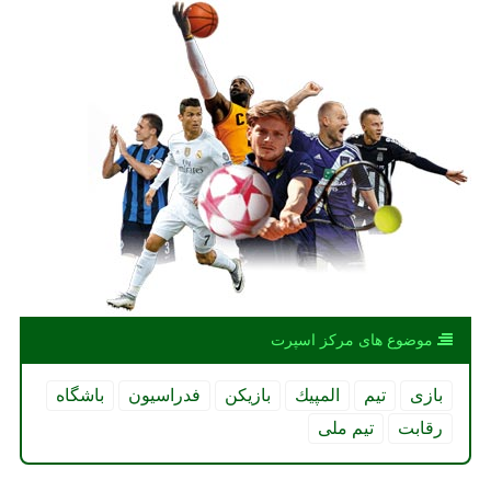
موضوع های مركز اسپرت
بازی
تیم
المپیك
بازیكن
فدراسیون
باشگاه
رقابت
تیم ملی