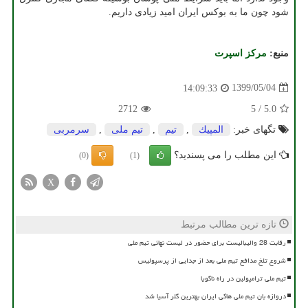
شود چون ما به بوکس ایران امید زیادی داریم.
منبع:
مركز اسپرت
1399/05/04
14:09:33
2712
5
/
5.0
تگهای خبر:
المپیك
,
تیم
,
تیم ملی
,
سرمربی
این مطلب را می پسندید؟
(0)
(1)
X
تازه ترین مطالب مرتبط
رقابت 28 والیبالیست برای حضور در لیست نهائی تیم ملی
شروع تلخ مدافع تیم ملی بعد از جدایی از پرسپولیس
تیم ملی ترامپولین در راه ناگویا
دروازه بان تیم ملی هاکی ایران بهترین گلر آسیا شد