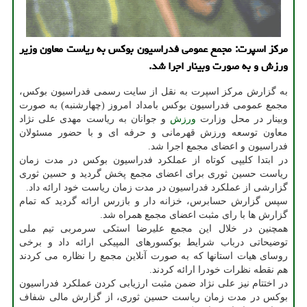
مركز اسپرت: مجمع عمومی فدراسیون بوكس به ریاست معاون وزیر
ورزش و به صورت وبینار اجرا شد.
به گزارش مرکز اسپرت به نقل از سایت رسمی فدراسیون بوکس،
مجمع عمومی فدراسیون بوکس بامداد امروز (چهارشنبه) به صورت
وبینار در محل وزارت
ورزش
و جوانان به ریاست مهدی علی نژاد
معاون توسعه ورزش قهرمانی و حرفه ای و با حضور مسئولان
فدراسیون و اعضای مجمع اجرا شد.
در ابتدا کلیپی کوتاه از عملکرد فدراسیون بوکس در مدت زمان
ریاست حسین ثوری برای اعضای مجمع پخش گردید و حسین ثوری
گزارشی از عملکرد فدراسیون در مدت زمان ریاست خود ارائه داد.
سپس گزارش حسابرس، خزانه دار و بازرس ارائه گردید که تمام
گزارش ها با رای مثبت اعضای مجمع همراه شد.
همچنین در خلال این مجمع علیرضا استکی سرمربی تیم ملی
توضیحاتی درباب شرایط بوکسورهای المپیکی ارائه داد و برخی
روسای هیات استانها که به صورت آنلاین مجمع را نظاره می کردند
هم نقطه نظرات خودرا ارائه کردند.
در اختتام نیز علی نژاد ضمن مثبت ارزیابی کردن عملکرد فدراسیون
بوکس در مدت زمان ریاست حسین ثوری، از گزارش مالی شفاف