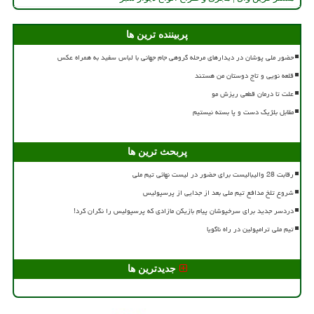
پربیننده ترین ها
حضور ملی پوشان در دیدارهای مرحله گروهی جام جهانی با لباس سفید به همراه عکس
قلعه نویی و تاج دوستان من هستند
علت تا درمان قطعی ریزش مو
مقابل بلژیک دست و پا بسته نیستیم
پربحث ترین ها
رقابت 28 والیبالیست برای حضور در لیست نهائی تیم ملی
شروع تلخ مدافع تیم ملی بعد از جدایی از پرسپولیس
دردسر جدید برای سرخپوشان پیام بازیکن مازادی که پرسپولیس را نگران کرد!
تیم ملی ترامپولین در راه ناگویا
جدیدترین ها