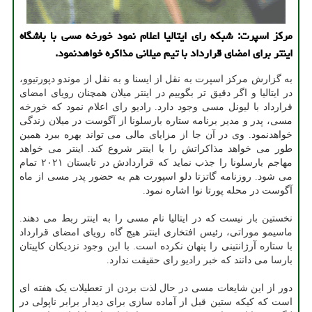
مركز اسپرت: شبكه رای ایتالیا اعلام نمود خورخه مسی با باشگاه
اینتر برای امضای قرارداد با تیم میلانی مذاكره خواهدنمود.
به گزارش مرکز اسپرت به نقل از ایسنا و به نقل از موندو دپورتیوو،
در ایتالیا و اگر دقیق تر بگوییم در اینتر میلان همچنان رویای امضای
قرارداد با لیونل مسی وجود دارد. رادیو رای اعلام نمود که خورخه
مسی، پدر و مدیر برنامه ستاره بارسلونا از آگوست در میلان زندگی
خواهدنمود. وی در آن جا از مزایای مالی می تواند بهره ببرد همین
طور می خواهد مذاکراتش را با اینتر شروع کند. اینتر می خواهد
مهاجم بارسلونا را جذب نماید که قراردادش در تابستان ۲۰۲۱ تمام
می شود. روزنامه گاتزتا دلو اسپورت هم به حضور پدر مسی از ماه
آگوست در محله پورتا نوا اشاره نمود.
نخستین بار نیست که در ایتالیا نام مسی را به اینتر ربط می دهند.
ماسیمو موراتی، رئیس افتخاری اینتر هیچ گاه رویای امضای قرارداد
با ستاره آرژانتینی را پنهان نکرده است. با این وجود نزدیکان کاپیتان
بارسا می دانند که خبر رادیو رای حقیقت ندارد.
دور از این شایعات مسی در حال لذت بردن از تعطیلات یک هفته ای
است که کیکه ستین قبل از آماده سازی برای دیدار برابر ناپولی در