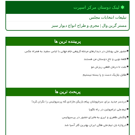
لینک دوستان مركز اسپرت
تبلیغات انتخابات مجلس
مستر گرین وال | مجری و طراح انواع دیوار سبز
پربیننده ترین ها
حضور ملی پوشان در دیدارهای مرحله گروهی جام جهانی با لباس سفید به همراه عکس
قلعه نویی و تاج دوستان من هستند
علت تا درمان قطعی ریزش مو
مقابل بلژیک دست و پا بسته نیستیم
پربحث ترین ها
دردسر جدید برای سرخپوشان پیام بازیکن مازادی که پرسپولیس را نگران کرد!
تیم ملی ترامپولین در راه ناگویا
واکنش طاهری و ایری به ماجرای حضور در پرسپولیس
دروازه بان تیم ملی هاکی ایران بهترین گلر آسیا شد