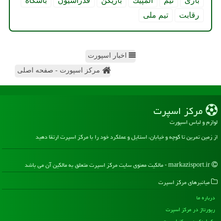
بازی
تیم
المپیك
بازیكن
فدراسیون
باشگاه
رقابت
تیم ملی
اخبار اسپورت
مرکز اسپورت - صفحه اصلی
مركز اسپرت
لوازم و لباس اسپورت
از زمین تمرین تا کوچه و خیابان، استایل و عملکرد خود را با مرکز اسپرت ارتقا دهید
markazisport.ir - مالکیت معنوی سایت مركز اسپرت متعلق به مالکین آن می باشد
میانبرهای مركز اسپرت
درباره ما
رپورتاژ در مركز اسپرت