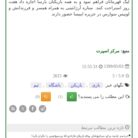
لیگ قهرمانان فراهم نمود و به همه بازیکنان بارسا اجازه داد هفت
روز استراحت کنند. ستاره آرژانتینی به همراه همسر و فرزندانش و
لوییس سوارس در جزیره ایبیسا حضور دارند.
منبع:
مركز اسپرت
1399/05/03
15:55:33
2615
5
/
5.0
تگهای خبر:
بازی
,
بازیكن
,
باشگاه
,
تیم
این مطلب را می پسندید؟
(0)
(1)
X
تازه ترین مطالب مرتبط
دردسر جدید برای سرخپوشان پیام بازیکن مازادی که پرسپولیس را نگران کرد!