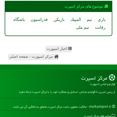
موضوع های مركز اسپرت
بازی
تیم
المپیك
بازیكن
فدراسیون
باشگاه
رقابت
تیم ملی
اخبار اسپورت
مرکز اسپورت - صفحه اصلی
مركز اسپرت
لوازم و لباس اسپورت
از زمین تمرین تا کوچه و خیابان، استایل و عملکرد خود را با مرکز اسپرت ارتقا دهید
markazisport.ir - مالکیت معنوی سایت مركز اسپرت متعلق به مالکین آن می باشد
میانبرهای مركز اسپرت