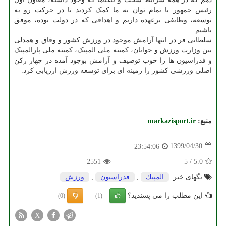
رئیس جمهور با تمام توان به ما کمک کردند تا در حرکت رو به
توسعه، وظایفی برعهده داریم و اهدافی که در دولت بوده، موفق
باشیم.
سلطانی فر در انتها آرامش موجود در ورزش کشور و وفاق و همدلی
بین وزارت ورزش و جوانان، کمیته ملی المپیک، کمیته ملی پارالمپیک
و فدراسیون ها را خوب توصیف و آرامش بوجود آمده در چهار رکن
اصلی ورزشی کشور را زمینه ای برای توسعه ورزش ارزیابی کرد.
منبع:
markazisport.ir
1399/04/30
23:54:06
2551
5
/
5.0
تگهای خبر:
المپیك
,
فدراسیون
,
ورزش
این مطلب را می پسندید؟
(0)
(1)
X