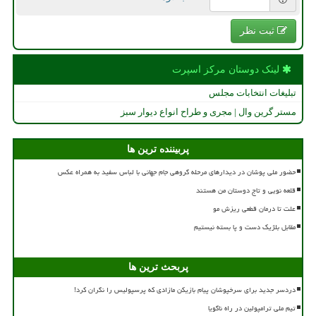
ثبت نظر
لینک دوستان مركز اسپرت
تبلیغات انتخابات مجلس
مستر گرین وال | مجری و طراح انواع دیوار سبز
پربیننده ترین ها
حضور ملی پوشان در دیدارهای مرحله گروهی جام جهانی با لباس سفید به همراه عکس
قلعه نویی و تاج دوستان من هستند
علت تا درمان قطعی ریزش مو
مقابل بلژیک دست و پا بسته نیستیم
پربحث ترین ها
دردسر جدید برای سرخپوشان پیام بازیکن مازادی که پرسپولیس را نگران کرد!
تیم ملی ترامپولین در راه ناگویا