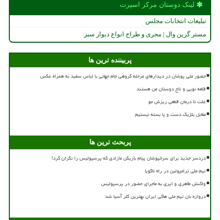
لینک دوستان مركز اسپرت
تبلیغات انتخابات مجلس
مستر گرین وال | مجری و طراح انواع دیوار سبز
پربیننده ترین ها
حضور ملی پوشان در دیدارهای مرحله گروهی جام جهانی با لباس سفید به همراه عکس
قلعه نویی و تاج دوستان من هستند
علت تا درمان قطعی ریزش مو
مقابل بلژیک دست و پا بسته نیستیم
پربحث ترین ها
دردسر جدید برای سرخپوشان پیام بازیکن مازادی که پرسپولیس را نگران کرد!
تیم ملی ترامپولین در راه ناگویا
واکنش طاهری و ایری به ماجرای حضور در پرسپولیس
دروازه بان تیم ملی هاکی ایران بهترین گلر آسیا شد