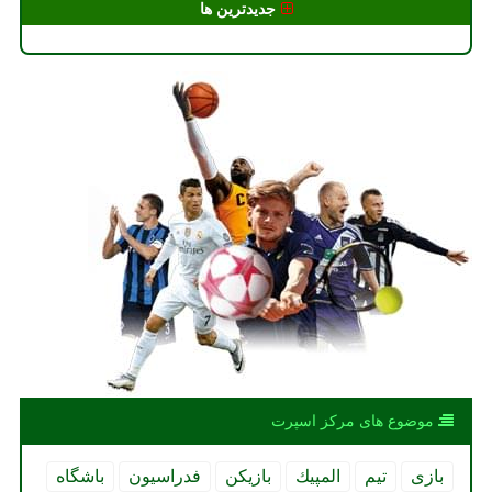
جدیدترین ها
موضوع های مركز اسپرت
بازی
تیم
المپیك
بازیكن
فدراسیون
باشگاه