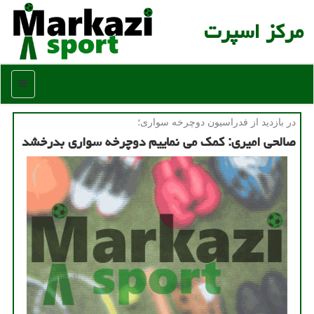
مركز اسپرت
منو
در بازدید از فدراسیون دوچرخه سواری؛
صالحی امیری: كمك می نماییم دوچرخه سواری بدرخشد