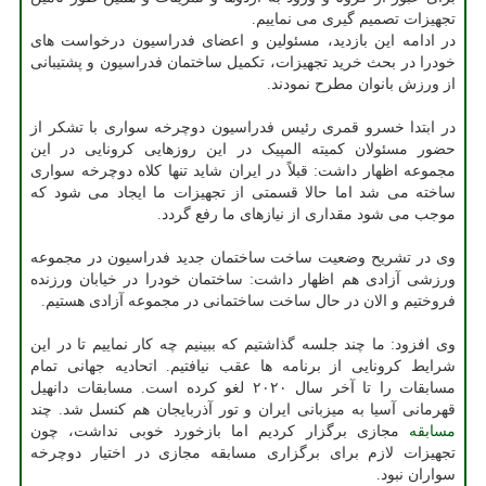
تجهیزات تصمیم گیری می نماییم.
در ادامه این بازدید، مسئولین و اعضای فدراسیون درخواست های
خودرا در بحث خرید تجهیزات، تکمیل ساختمان فدراسیون و پشتیبانی
از ورزش بانوان مطرح نمودند.
در ابتدا خسرو قمری رئیس فدراسیون دوچرخه سواری با تشکر از
حضور مسئولان کمیته المپیک در این روزهایی کرونایی در این
مجموعه اظهار داشت: قبلاً در ایران شاید تنها کلاه دوچرخه سواری
ساخته می شد اما حالا قسمتی از تجهیزات ما ایجاد می شود که
موجب می شود مقداری از نیازهای ما رفع گردد.
وی در تشریح وضعیت ساخت ساختمان جدید فدراسیون در مجموعه
ورزشی آزادی هم اظهار داشت: ساختمان خودرا در خیابان ورزنده
فروختیم و الان در حال ساخت ساختمانی در مجموعه آزادی هستیم.
وی افزود: ما چند جلسه گذاشتیم که ببینیم چه کار نماییم تا در این
شرایط کرونایی از برنامه ها عقب نیافتیم. اتحادیه جهانی تمام
مسابقات را تا آخر سال ۲۰۲۰ لغو کرده است. مسابقات دانهیل
قهرمانی آسیا به میزبانی ایران و تور آذربایجان هم کنسل شد. چند
مسابقه
مجازی برگزار کردیم اما بازخورد خوبی نداشت، چون
تجهیزات لازم برای برگزاری مسابقه مجازی در اختیار دوچرخه
سواران نبود.