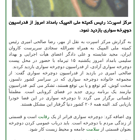
مركز اسپرت: رئیس كمیته ملی المپیك بامداد امروز از فدراسیون
دوچرخه سواری بازدید نمود.
به گزارش مرکز اسپرت به نقل از مهر، رضا صالحی امیری رئیس
کمیته ملی المپیک به همراه نصرالله سجادی سرپرست کاروان
ایران، مجید شایسته و علی دادگر اعضای هیأت اجرایی و بهداد
سلیمی بامداد امروز یکشنبه ۱۵ تیرماه با حضور در محل پیست
دوچرخه سواری آزادی، از فدراسیون دوچرخه سواری بازدید کردند.
صالحی امیری در بازدید از فدراسیون دوچرخه سواری گفت: از
مجموعه خانواده دوچرخه سواری که در سراسر کشور دلسوز،
سخت کوش، کم توقع و یا بی توقع هستند، تشکر می کنم. فدراسیون
نیازمند یک برنامه ریزی جدید در فضای کرونایی است. مطمئناً
جلساتی برگزار می گردد تا دوچرخه سواری در این فضا خودرا
بازیابی کند. البته همه ۲۰۶ کشور دنیا گرفتار این مشکل هستند.
وی اضافه کرد: دوچرخه سواری فراتر از یک
رقابت
است و قسمتی
از زندگی مردم با دوچرخه است. باید درباب عمومی کردن دوچرخه
بعنوان قسمتی از
سلامت
جامعه و محیط زیست کار شود.