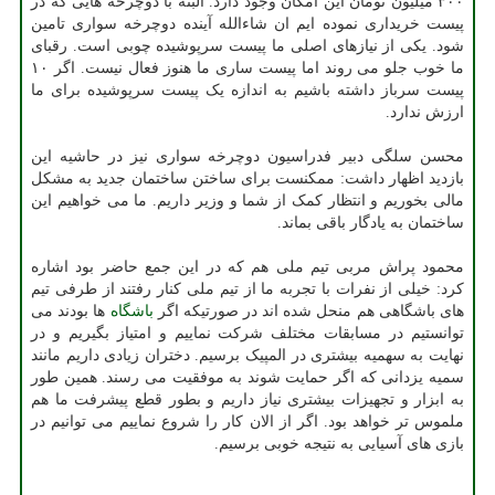
۳۰۰ میلیون تومان این امکان وجود دارد. البته با دوچرخه هایی که در
پیست خریداری نموده ایم ان شاءالله آینده دوچرخه سواری تامین
شود. یکی از نیازهای اصلی ما پیست سرپوشیده چوبی است. رقبای
ما خوب جلو می روند اما پیست ساری ما هنوز فعال نیست. اگر ۱۰
پیست سرباز داشته باشیم به اندازه یک پیست سرپوشیده برای ما
ارزش ندارد.
محسن سلگی دبیر فدراسیون دوچرخه سواری نیز در حاشیه این
بازدید اظهار داشت: ممکنست برای ساختن ساختمان جدید به مشکل
مالی بخوریم و انتظار کمک از شما و وزیر داریم. ما می خواهیم این
ساختمان به یادگار باقی بماند.
محمود پراش مربی تیم ملی هم که در این جمع حاضر بود اشاره
کرد: خیلی از نفرات با تجربه ما از تیم ملی کنار رفتند از طرفی تیم
های باشگاهی هم منحل شده اند در صورتیکه اگر
باشگاه
ها بودند می
توانستیم در مسابقات مختلف شرکت نماییم و امتیاز بگیریم و در
نهایت به سهمیه بیشتری در المپیک برسیم. دختران زیادی داریم مانند
سمیه یزدانی که اگر حمایت شوند به موفقیت می رسند. همین طور
به ابزار و تجهیزات بیشتری نیاز داریم و بطور قطع پیشرفت ما هم
ملموس تر خواهد بود. اگر از الان کار را شروع نماییم می توانیم در
بازی های آسیایی به نتیجه خوبی برسیم.