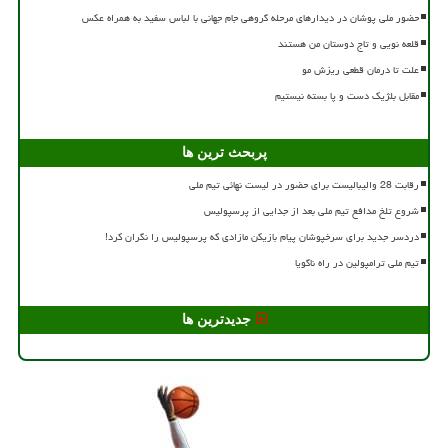
حضور ملی پوشان در دیدارهای مرحله گروهی جام جهانی با لباس سفید به همراه عکس
قلعه نویی و تاج دوستان من هستند
علت تا درمان قطعی ریزش مو
مقابل بلژیک دست و پا بسته نیستیم
پربحث ترین ها
رقابت 28 والیبالیست برای حضور در لیست نهائی تیم ملی
شروع تلخ مدافع تیم ملی بعد از جدایی از پرسپولیس
دردسر جدید برای سرخپوشان پیام بازیکن مازادی که پرسپولیس را نگران کرد!
تیم ملی ترامپولین در راه ناگویا
جدیدترین ها