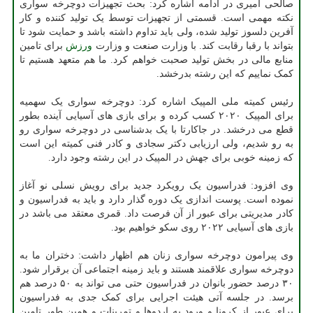
صالحی امیری در ادامه اشاره کرد: بحث تجهیزات دوچرخه سواری
نکته مهمی است. قسمتی از تجهیزات توسط یک تولید کننده و کار
آفرین دلسوز تولید شده، ولی باید تداوم داشته باشد و حمایت شود تا
بتواند با رقبا رقابت کند. با وزارت صنعت و وزارت
ورزش
برای تامین
منابع مالی در بخش تولید صحبت خواهم کرد. ما هم متعهد هستیم تا
کمک نماییم که این رشته بدرخشد.
رئیس کمیته ملی المپیک اشاره کرد: دوچرخه سواری یک سهمیه
برای المپیک ۲۰۲۰ کسب کرده و برای بازی های آسیایی آینده بطور
قطع می درخشد. در جاکارتا با یک بدشناسی در دوچرخه سواری رو
به رو شدیم، ولی ارزیابی دکتر سجادی و کادر فنی کمیته این است
که زمینه خوبی برای جهش در المپیک در این رشته وجود دارد.
وی افزود: فدراسیون یک رویکرد جدید برای رویش نسلی نو آغاز
نموده است. پوست اندازی یک دوره گذار دارد و باید به فدراسیون و
کادر مدیریتی برای عبور از آن فرصت داد. قمری معتقد می باشد در
بازی های آسیایی ۲۰۲۲ روی سکو خواهیم بود.
وی پیرامون دوچرخه سواری زنان هم اظهار داشت: دختران ما به
دوچرخه سواری علاقمند هستند و باید زمینه اجتماعی آن برقرار شود.
۳۰ درصد حضور بانوان در فدراسیون حتی می تواند به ۵۰ درصد هم
برسد. در جلسه آتی هیئت اجرایی برای کمک جدی به فدراسیون
برای عبور از کرونا و ورود به اردوها و تمرینات و همین طور تامین