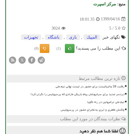
منبع:
مركز اسپرت
1399/04/16
18:01:35
3024
5
/
5.0
تگهای خبر:
المپیك
,
بازی
,
باشگاه
,
تجهیزات
این مطلب را می پسندید؟
(0)
(1)
X
تازه ترین مطالب مرتبط
رقابت 28 والیبالیست برای حضور در لیست نهائی تیم ملی
دردسر جدید برای سرخپوشان پیام بازیکن مازادی که پرسپولیس را نگران کرد!
تیم ملی ترامپولین در راه ناگویا
واکنش طاهری و ایری به ماجرای حضور در پرسپولیس
نظرات بینندگان در مورد این مطلب
لطفا شما هم
نظر دهید