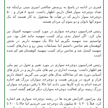
قمری در ادامه در پاسخ به پرسش صالحی امیری مبنی براینکه چه
تعداد دوچرخه سوار فعال داریم، اظهار داشت: حدود ۸ هزار و ۵۰۰
دوچرخه سوار داریم که در هیأت ها مشغول به کار هستند که یک
سوم آنها بانوان و دو سوم آن مردان هستند.
رئیس فدراسیون دوچرخه سواری در مورد کسب سهمیه المپیک نیز
بیان کرد: اگر امتیاز بندی برای کسب سهمیه مانند قبل بود، می
توانستیم سه سهمیه بگیریم اما حالا یک سهمیه داریم. در بخش
کوهستان هم شانس داشتیم اما مسابقات پیش رو و دیدارهای کسب
سهمیه کنسل شد و شانس برای کسب سهمیه کوهستان هم کم شده
است.
رئیس فدراسیون دوچرخه سواری در مورد تغییر و تحول در تیم ملی
هم اظهار داشت: پوست اندازی در تیم های ملی داریم و در بازی های
آسیایی دوره بعد ان شاءالله مدال های خوبی می گیریم. اعتقاد داریم
فراز و فرود در ورزش هست و دوچرخه سواران بزرگ هم اجازه
عرضه اندام به تازه کارها نمی دادند اما حالا با رفتن دوچرخه سواران
بزرگ زمینه برای فعالیت دوچرخه سواران دیگر فراهم گشته است.
وی پیرامون افزایش هزینه ها در رشته دوچرخه سواری هم اشاره
کرد: قبلاً با ۳۰ تا ۵۰ میلیون یک دوچرخه می خریدیم اما حالا با ۲۰۰ تا