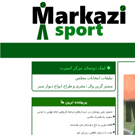
لینک دوستان مركز اسپرت
تبلیغات انتخابات مجلس
مستر گرین وال | مجری و طراح انواع دیوار سبز
پربیننده ترین ها
حضور ملی پوشان در دیدارهای مرحله گروهی جام جهانی با لباس
سفید به همراه عکس
قلعه نویی و تاج دوستان من هستند
علت تا درمان قطعی ریزش مو