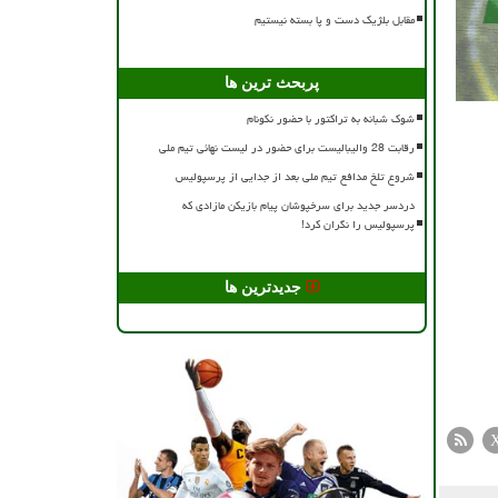
مقابل بلژیک دست و پا بسته نیستیم
پربحث ترین ها
شوک شبانه به تراکتور با حضور نکونام
رقابت 28 والیبالیست برای حضور در لیست نهائی تیم ملی
شروع تلخ مدافع تیم ملی بعد از جدایی از پرسپولیس
دردسر جدید برای سرخپوشان پیام بازیکن مازادی که
پرسپولیس را نگران کرد!
جدیدترین ها