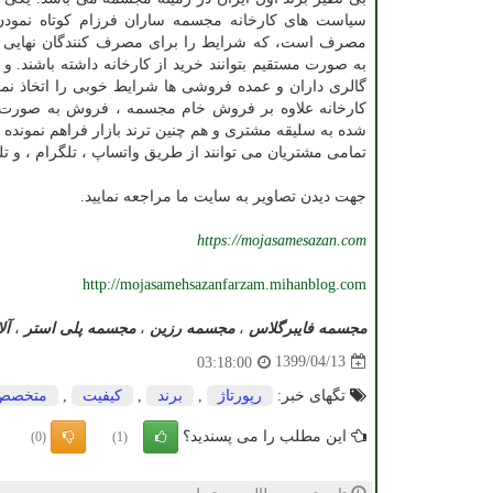
سیاست های کارخانه مجسمه ساران فرزام کوتاه نمودن 
مصرف است، که شرایط را برای مصرف کنندگان نهایی آما
به صورت مستقیم بتوانند خرید از کارخانه داشته باشند. و 
گالری داران و عمده فروشی ها شرایط خوبی را اتخاذ نم
کارخانه علاوه بر فروش خام مجسمه ، فروش به صور
شده به سلیقه مشتری و هم چنین ترند بازار فراهم نمونده
تمامی مشتریان می توانند از طریق واتساپ ، تلگرام ، و ت
جهت دیدن تصاویر به سایت ما مراجعه نمایید.
https://mojasamesazan.com
http://mojasamehsazanfarzam.mihanblog.com
مجسمه فایبرگلاس
،
مجسمه رزین
،
مجسمه پلی استر
،
آل
1399/04/13
03:18:00
تگهای خبر:
رپورتاژ
,
برند
,
كیفیت
,
متخصص
این مطلب را می پسندید؟
(0)
(1)