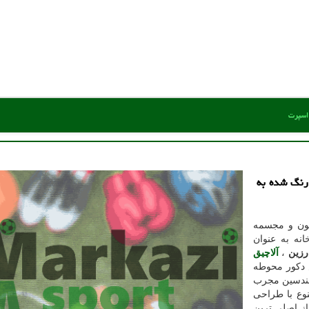
 اسپرت
رنگ شده به
یون و مجسمه
نه به عنوان
زین
،
آلاچیق
دکور محوطه
مهندسین مجرب
وع با طراحی
از اصلی ترین