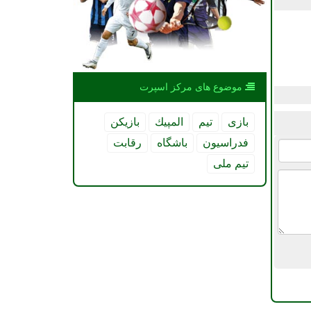
موضوع های مركز اسپرت
بازی
تیم
المپیك
بازیكن
فدراسیون
باشگاه
رقابت
تیم ملی