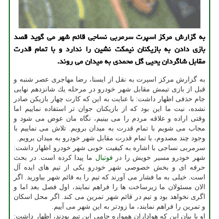
به گزارش مركز اسپرت سرمربی نساجی قائم شهر می گوید قصد
بازی دادن به بازیكنان نیمكت نشین را ندارد و با تمام قدرت
مقابل شاگردان یحیی گل محمدی به میدان می روند.
به گزارش مركز اسپرت به نقل از ایسنا، رضا مهاجری عصر شنبه و
قبل از بازی تیمش مقابل شهر خودرو در مرحله یك شانزدهم نهایی
جام حذفی اظهار داشت: با عنایت به این كه كارت چهار بازیكن صادر
نشده، نیت ما این بود كه از بازیكنان جوان تر استفاده نماییم اما
وقتی اراده و علاقه مردم را می بینیم، نگاه مان عوض می شود و
مجاب می شویم با تمام قدرت به میدان برویم. تلاش می نماییم با
وجود چند مصدوم، با تمام قدرت مقابل شهر خودرو به میدان برویم.
سرمربی نساجی با اشاره به كیفیت خوبی شهر خودرو اظهار داشت:
شهر خودرو مسیر خویش را در
فوتبال
ما پیدا كرده است. در بحث
حرفه ای و بخش خصوصی شهر خودرو یكی از تیم های ایده آل
است. خیلی به ما فشار می آورند كه تیم را به قائم شهر بیاورید. اگر
الان مسئولان ما زیرساخت ها را فراهم نمایند، اول فصل بعد اما و
اگری نخواهد بود و تیم در قائم شهر تمرین می كند. اگر محل اسكان
و تمرین را فراهم نمایند، ما زودتر به این شهر می آییم.
او با بیان این كه هواداران همواره حامی این تیم بودند، اظهار داشت: