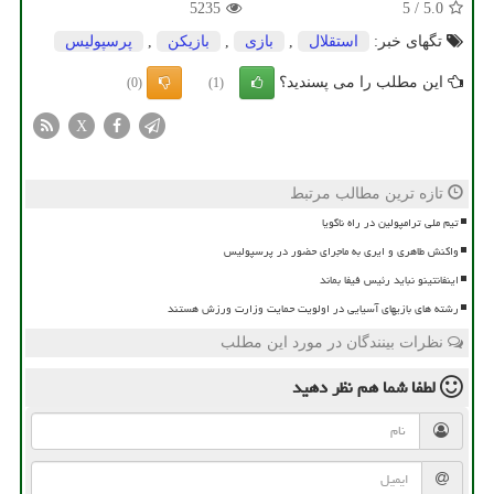
5235
5
/
5.0
تگهای خبر:
استقلال
,
بازی
,
بازیكن
,
پرسپولیس
این مطلب را می پسندید؟
(0)
(1)
X
تازه ترین مطالب مرتبط
تیم ملی ترامپولین در راه ناگویا
واکنش طاهری و ایری به ماجرای حضور در پرسپولیس
اینفانتینو نباید رئیس فیفا بماند
رشته های بازیهای آسیایی در اولویت حمایت وزارت ورزش هستند
نظرات بینندگان در مورد این مطلب
لطفا شما هم
نظر دهید