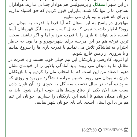
در این شهر
استقلال
و پرسپولیس هم هوادار چندانی ندارند. هواداران
نساجی ما را تنها نگذاشتند. بنابراین قبول كردیم كه حق اشتباه نداریم
و برای نام شهر و تیم بازی می نماییم.
مهاجری در پاسخ به این سؤال كه آیا فردا با قدرت به میدان می
روید؟ اظهار داشت: تیمی كه دنبال كسب سهمیه لیگ قهرمانان آسیا
است، باید بتواند ۵ بازی را با قدرت ببرد و اما و اگر نباشد. سخت
ترین قرعه هم در این مرحله برای شهرخودرو و ما بود. به خاطر
احترام به تماشاگر تلاش می نماییم با قدرت بازی ها را شروع نماییم
و با پیروزی از زمین خارج شویم.
او افزود: كادرفنی و بازیكنان این تیم خیلی خوب هستند و با قدرت در
مقابل ما به میدان می روند. باید آمادگی بالایی را از خودمان نشان
دهیم. اعتقاد من این است كه ما انتخاب مان را كردیم و با بازیكانان
جوان به میدان می رویم. حسین مرادمند شاگرد من بود و روزی كه
به پدیده آمد، در سال نخست سه گل به خودی زد. آن تاوان دادن
سبب شد الان یكی از دفاع وسط های خوب ایران شود. باید به
جوانان میدان بدهیم تا آینده این بازیكنان را بسازیم. جوانان این تیم
هم برای این استان است. باید پای جوانان شهر بمانیم.
1398/07/06
18:27:30