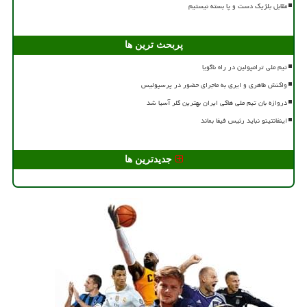
مقابل بلژیک دست و پا بسته نیستیم
پربحث ترین ها
تیم ملی ترامپولین در راه ناگویا
واکنش طاهری و ایری به ماجرای حضور در پرسپولیس
دروازه بان تیم ملی هاکی ایران بهترین گلر آسیا شد
اینفانتینو نباید رئیس فیفا بماند
جدیدترین ها