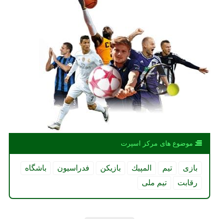
موضوع های مركز اسپرت
بازی
تیم
المپیك
بازیكن
فدراسیون
باشگاه
رقابت
تیم ملی