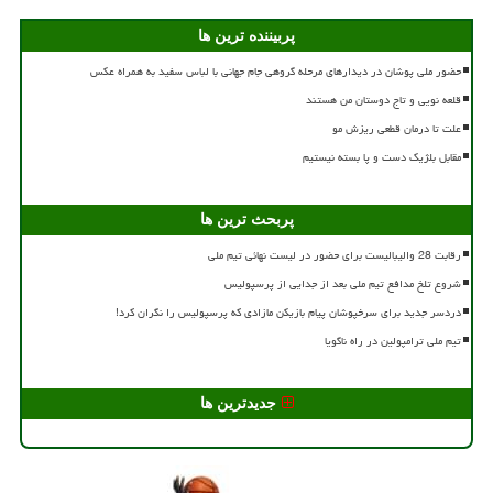
پربیننده ترین ها
حضور ملی پوشان در دیدارهای مرحله گروهی جام جهانی با لباس سفید به همراه عکس
قلعه نویی و تاج دوستان من هستند
علت تا درمان قطعی ریزش مو
مقابل بلژیک دست و پا بسته نیستیم
پربحث ترین ها
رقابت 28 والیبالیست برای حضور در لیست نهائی تیم ملی
شروع تلخ مدافع تیم ملی بعد از جدایی از پرسپولیس
دردسر جدید برای سرخپوشان پیام بازیکن مازادی که پرسپولیس را نگران کرد!
تیم ملی ترامپولین در راه ناگویا
جدیدترین ها