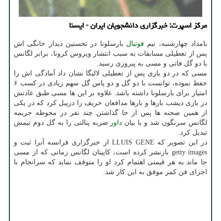
مركز اسپرت: خبرگزاری دانشجویان ایران - ایسنا
بامداد چهارشنبه، تیم
فوتبال
بارسلونا در نخستین دیدار خانگی اش
پس از تعطیلی مسابقات به سبب انتشار ویروس کرونا، برابر لگانس
با دو گل فاتی و مسی به پیروزی رسید.
مسی که در دو بازی پس از تعطیلی لالیگا نشان داد آمادگی اش را
حفظ نموده، توانست با دو گل و دو پاس گل سهم زیادی در کسب ۶
امتیاز برای بارسلونا داشته باشد. علاوه بر این ها مسی طبق عادتش
در بازی دیشب بارها و بارها مدافعان حریف را دریبل کرد که در یکی
از همین صحنه ها پس از جا گذاشتن چند نفر در محوطه جریمه
لگانس سرنگون شد و با بیان
داور
ضربه پنالتی را به گل دوم تیمش
تبدیل کرد.
در این تصویر که LLUIS GENE از خبرگزاری فرانسه آنرا ثبت و
getty images بازنشر کرده است، کاپیتان لگانس زمانی که از مسی
جا ماند به هر قیمتی اهتمام کرد او را متوقف نماید که سرانجام با
اجرای فن کمر موفق به این کار شد.