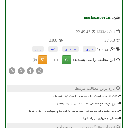
منبع:
markazisport.ir
1399/03/28
22:49:42
3100
5
/
5.0
تگهای خبر:
بازی
,
پیروزی
,
تیم
,
داور
این مطلب را می پسندید؟
(0)
(1)
X
تازه ترین مطالب مرتبط
رقابت 28 والیبالیست برای حضور در لیست نهائی تیم ملی
شروع تلخ مدافع تیم ملی بعد از جدایی از پرسپولیس
دردسر جدید برای سرخپوشان پیام بازیکن مازادی که پرسپولیس را نگران کرد!
تیم ملی ترامپولین در راه ناگویا
نظرات بینندگان در مورد این مطلب