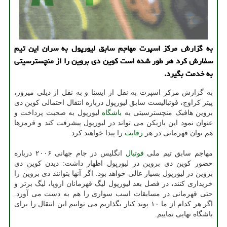
به گزارش مركز اسپرت مهاجم سابق لیورپول به سران این تیم
سفارش كرد هر طور شده است كوین دی بروین را از منچسترسیتی
به خدمت بگیرد.
به گزارش مرکز اسپرت به نقل از ایسنا و به نقل از دیلی میرور،
پیتر کراوچ، فوتبالیست سابق لیورپول درباره انتقال احتمالی کوین دی
بروین هافبک منچسترسیتی به
باشگاه
لیورپول به صحبت پرداخت و
عنوان نمود این بازیکن می تواند در لیورپول پیشرفت کند و قرمزها
هم توان قهرمانی در هر
رقابت
را پیدا خواهند کرد.
مهاجم سابق تیم ملی
فوتبال
انگلیس در جام جهانی ۲۰۰۶ درباره
حضور کوین دی بروین در لیورپول اظهار داشت: دیدن کوین دی
بروین در لیورپول بسیار عالی خواهد بود. اگر آنها بتوانند دی بروین را
خریداری کنند، در فصل بعد لیورپول لیگ قهرمانان اروپا، لیگ برتر و
حتی قهرمانی در مسابقات اسب سواری را هم به دست می آورد.
اگر هر کدام از ما ۱۰ پوند کنار بگذاریم می توانیم این انتقال را برای
باشگاه نهایی نماییم.