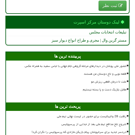
ثبت نظر
لینک دوستان مركز اسپرت
تبلیغات انتخابات مجلس
مستر گرین وال | مجری و طراح انواع دیوار سبز
پربیننده ترین ها
حضور ملی پوشان در دیدارهای مرحله گروهی جام جهانی با لباس سفید به همراه عکس
قلعه نویی و تاج دوستان من هستند
علت تا درمان قطعی ریزش مو
مقابل بلژیک دست و پا بسته نیستیم
پربحث ترین ها
رقابت 28 والیبالیست برای حضور در لیست نهائی تیم ملی
شروع تلخ مدافع تیم ملی بعد از جدایی از پرسپولیس
دردسر جدید برای سرخپوشان پیام بازیکن مازادی که پرسپولیس را نگران کرد!