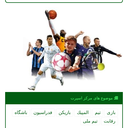
موضوع های مركز اسپرت
بازی
تیم
المپیك
بازیكن
فدراسیون
باشگاه
رقابت
تیم ملی