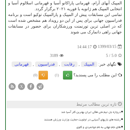
المپیک آبهای آرام، قهرمانی پاراکانو آسیا و قهرمانی اسلالوم آسیا و
انتخابی المپیک هم ژانویه یا فوریه ۲۰۲۱ برگزار گردد.
تمامی این مسابقات پیش از المپیک و پارالمپیک توکیو است و برنامه
فدراسیون جهانی برای پس از این دو رویداد هم مشخص شده است
که در اصلی ترین تورنمنت ورزشکاران برای حضور در مسابقات
جهانی راهی دانمارک می شوند
1399/03/15
14:44:17
3189
5
/
5.0
تگهای خبر:
المپیك
,
رقابت
,
فدراسیون
,
قهرمانی
این مطلب را می پسندید؟
(0)
(1)
X
تازه ترین مطالب مرتبط
دروازه بان تیم ملی هاکی ایران بهترین گلر آسیا شد
رشته های بازیهای آسیایی در اولویت حمایت وزارت ورزش هستند
طلای جام جهانی به نام جوانمردی و گلوی