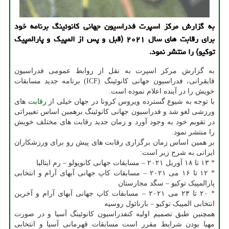
به گزارش مركز اسپرت فدراسیون جهانی كانوئینگ برنامه خود
برای رقابت های سال ۲۰۲۱ (قبل و پس از المپیك و پارالمپیك
توكیو) را منتشر نمود.
به گزارش مرکز اسپرت به نقل از روابط عمومی فدراسیون
قایقرانی، فدراسیون جهانی کانوئینگ (ICF) برنامه جدید مسابقات
خویش را در آینده اعلام نموده است.
با توجه به شیوع گسترده ویروس کرونا در جهان خیلی از
رقابت
های
ورزشی لغو شد و فدراسیون جهانی کانوئینگ برهمین اساس تغییراتی
در تقویم خود به وجود آورد و زمان جدید رقابت های مختلف خویش
را منتشر نمود.
بر همین اساس زمان برگزاری رقابت های پیش رو برای ورزشکاران
ایرانی به شرح زیر است:
* ۱۳ تا ۱۸ آوریل ۲۰۲۱ – مسابقات جهانی کانوپولو – رم ایتالیا
* ۱۲ تا ۱۶ می ۲۰۲۱ – مسابقات کاپ جهانی آبهای آرام و انتخابی
پارالمپیک توکیو – سگد مجارستان
* ۲۰ تا ۲۳ می ۲۰۲۱ – مسابقات کاپ جهانی آبهای آرام و آخرین
انتخابی المپیک توکیو – بارنائول روسیه
همچنین طبق تصمیم اولیه کنفدراسیون کانوئینگ آسیا و در صورت
مهیا بودن شرایط مقرر است مسابقات قهرمانی آسیا و انتخابی