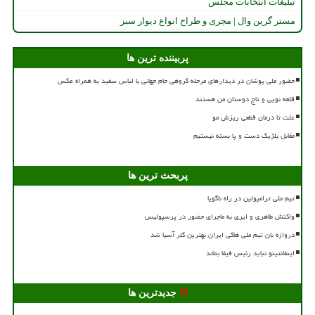
تبلیغات انتخابات مجلس
مستر گرین وال | مجری و طراح انواع دیوار سبز
پربیننده ترین ها
حضور ملی پوشان در دیدارهای مرحله گروهی جام جهانی با لباس سفید به همراه عکس
قلعه نویی و تاج دوستان من هستند
علت تا درمان قطعی ریزش مو
مقابل بلژیک دست و پا بسته نیستیم
پربحث ترین ها
تیم ملی ترامپولین در راه ناگویا
واکنش طاهری و ایری به ماجرای حضور در پرسپولیس
دروازه بان تیم ملی هاکی ایران بهترین گلر آسیا شد
اینفانتینو نباید رئیس فیفا بماند
جدیدترین ها