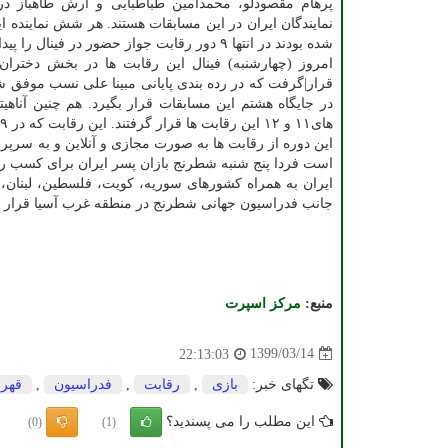
پرهام مقصودلو، محمدامین طباطبایی و آرش طاهباز در
نمایندگان ایران در این مسابقات هستند. هر شش نماینده ا
شده بودند در انتها ۹ دور رقابت جواز حضور در فینال را پیدا کنند.
امروز (چهارشنبه) فینال این رقابت ها در بخش دختران 
قرار|گرفت که در رده بندی پایانی مبینا علی نسب موفق شد 
های۱۱ و ۱۲ این رقابت ها قرار گرفتند. این رقابت که در ۹ دور مورد پیگیری قرار|گرفت با قهرمانی شطرنج بازی از چین به پایان رسید.
این دوره از رقابت ها به صورت مجازی و آنلاین و به سرپ
است فردا پنج شنبه شطرنج بازان پسر ایران برای کسب رتبه
ایران به همراه کشورهای سوریه، کویت، فلسطین، لبنان،
جانب فدراسیون جهانی شطرنج در منطقه غرب آسیا قرار گر
منبع:
مركز اسپرت
1399/03/14
22:13:03
تگهای خبر:
بازی
,
رقابت
,
فدراسیون
,
قهرم
این مطلب را می پسندید؟
(0)
(1)