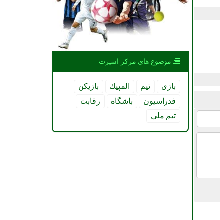
موضوع های مركز اسپرت
بازی
تیم
المپیك
بازیكن
فدراسیون
باشگاه
رقابت
تیم ملی