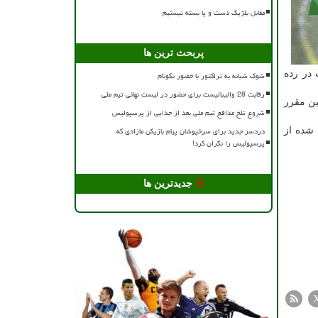
مقابل بلژیک دست و پا بسته نیستیم
پربحث ترین ها
 پوئن شکنی به ترتیب در رده
شوک شبانه به تراکتور با حضور نکونام
رقابت 28 والیبالیست برای حضور در لیست نهائی تیم ملی
ین مقرر
شروع تلخ مدافع تیم ملی بعد از جدایی از پرسپولیس
دردسر جدید برای سرخپوشان پیام بازیکن مازادی که
 شده از
پرسپولیس را نگران کرد!
جدیدترین ها