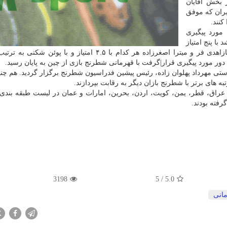
 بخش آقایان
یران که موفق
مورد پیگیری
با پنج امتیاز
در جایگاه هشتم این مسابقات قرار بگیرد. هم چنین آناهیتازاهدی فر و میترا اصغرزاده هر کدام با ۴.۵ امتیاز و با
رستی مهرداد پهلوان زاده، رئیس پیشین فدراسیون شطرنج برگزار گردید. هم چن
 های برتر با شطرنج بازان دیگر به رقابت بپردازند.
 عراق، قطر، یمن، کویت، اردن، بحرین، امارات و عمان در لیست طبقه بندی
فته بودند.
3198
5
/
5.0
انی
X