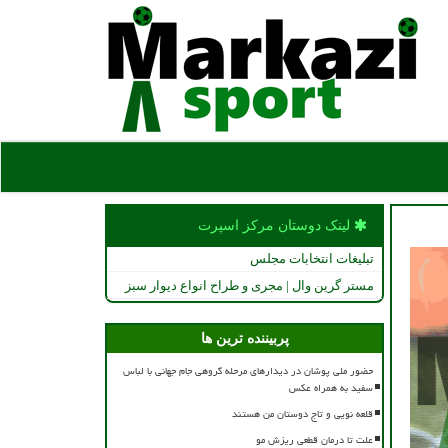
لینک دوستان مركز اسپرت
تبلیغات انتخابات مجلس
مستر گرین وال | مجری و طراح انواع دیوار سبز
پربیننده ترین ها
حضور ملی پوشان در دیدارهای مرحله گروهی جام جهانی با لباس
سفید به همراه عکس
قلعه نویی و تاج دوستان من هستند
علت تا درمان قطعی ریزش مو