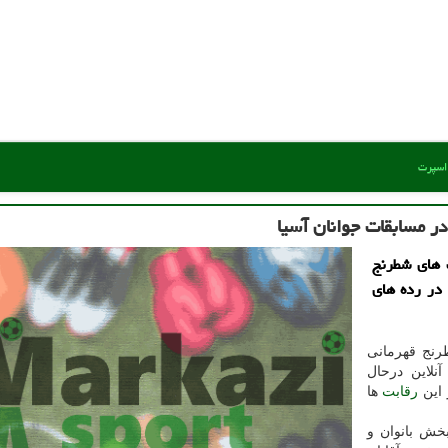
 اسپرت
ر مسابقات جوانان آسیا
ت های شطرنج
 در رده های
رنج قهرمانی
نلاین درحال
 این
رقابت
ها
بخش بانوان و