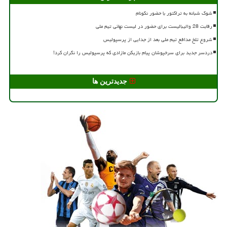
شوک شبانه به تراکتور با حضور نکونام
رقابت 28 والیبالیست برای حضور در لیست نهائی تیم ملی
شروع تلخ مدافع تیم ملی بعد از جدایی از پرسپولیس
دردسر جدید برای سرخپوشان پیام بازیکن مازادی که پرسپولیس را نگران کرد!
جدیدترین ها