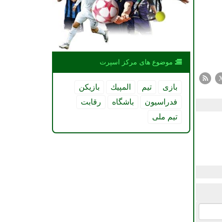
موضوع های مركز اسپرت
بازی
تیم
المپیك
بازیكن
فدراسیون
باشگاه
رقابت
تیم ملی