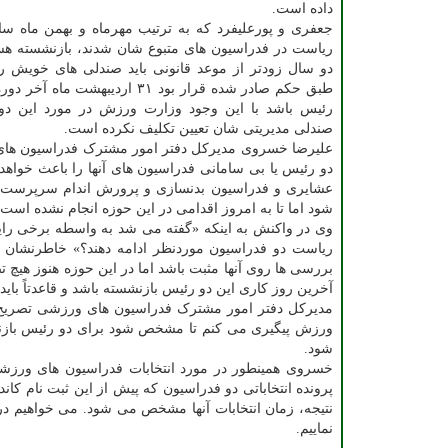
داده است.
ریاست در فدراسیون های متبوع شان شدند، بازنشسته هستن
دو سال زودتر از موعد قانونی باید صندلی های خویش را
طبق حکم صادر شده قرار بود ۳۱ اردیبهشت ما
رئیس باشد با این وجود وزارت ورزش در مورد این دو
صندلی مدیریتی شان تعیین تکلیف نکرده است.
علیرضا خسروی مدیرکل دفتر امور مشترک فدراسیون های ورز
دو رئیس یا بی سامانی فدراسیون های آنها را باعث خواهد
عشایری و فدراسیون بدنسازی و پرورش اندام سرپرست تع
شود اما تا به امروز اقدامی در این حوزه انجام نشده است.
وی در واکنش به اینکه «گفته می شد به واسطه برخی رایز
ریاست دو فدراسیون موردنظر ادامه دهند؟» خاطرنشان 
آخرین روز کاری این دو رئیس بازنشسته باشد و قاعدتاً
مدیرکل دفتر امور مشترک فدراسیون های ورزشی تصریح 
ورزش پیگیری می کنم تا مشخص شود برای دو رئیس بازنش
شود.
خسروی همینطور در مورد انتخابات فدراسیون های ورزشی
پرونده انتخاباتی دو فدراسیون که پیش از این ثبت نام ک
نتیجه، زمان انتخابات آنها مشخص می شود. می خواهیم د
نماییم.