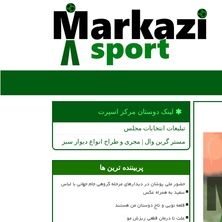
لینک دوستان مركز اسپرت
تبلیغات انتخابات مجلس
مستر گرین وال | مجری و طراح انواع دیوار سبز
پربیننده ترین ها
حضور ملی پوشان در دیدارهای مرحله گروهی جام جهانی با لباس
سفید به همراه عکس
قلعه نویی و تاج دوستان من هستند
علت تا درمان قطعی ریزش مو