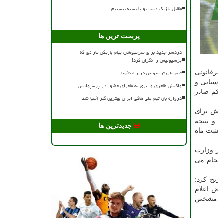
مقابل بلژیک دست و پا بسته نیستیم
پربحث ترین ها
دردسر جدید برای سرخپوشان پیام بازیکن مازادی که
پرسپولیس را نگران کرد!
تیم ملی ترامپولین در راه ناگویا
رقانونی
ستایی و
واکنش طاهری و ایری به ماجرای حضور در پرسپولیس
م صادر
دروازه بان تیم ملی هاکی ایران بهترین گلر آسیا شد
زش برای
 نتیجه
جدیدترین ها
میمی گرفته نشده است. فقط اینکه طبق حکم صادر شده قرار بود ۳۱ اردیبهشت ماه
 وزارت
نجام می
یح کرد:
ض اعلام
ها مشخص