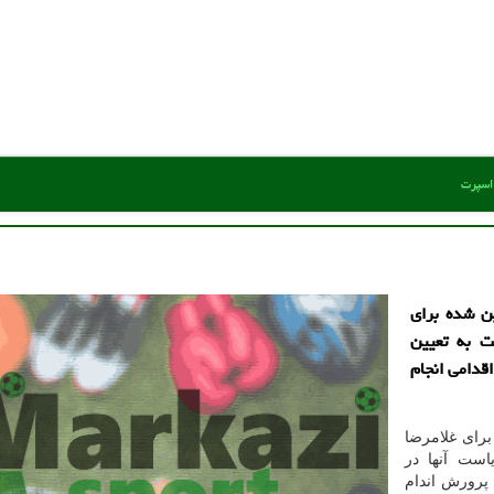
 اسپرت
ن شده برای
 به تعیین
قدامی انجام
رای غلامرضا
است آنها در
پرورش اندام