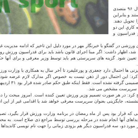
جعفری و پورعلیفرد که به ترتیب مهرماه و بهمن ماه سال ۹۶ متصدی
د و بنابراین
 تحویل دهند.
ه آخر دوره کاریِ این دو
 فدراسیون و
شی در گفتگو با خبرنگار مهر در مورد دلیل این تاخیر که ادامه مدیریت غی
 شد، اظهار داشت: اگر مبنا اجرای قانون باشد باید برای فدراسیون ورزش رو
یین شود. گزینه های سرپرستی هم باید توسط وزیر معرفی و برای آنها حک
نی ها احتمال دارد جعفری و پورعلیفرد تا آخر سال به همکاری با وزارت ور
کرد: این احتمال دور از ذهن نیست به خصوص اگر مدارک لازم عرضه شود و
بررسی ها روی آنها مثبت باشد اما در این حوزه هنوز هیچ تص
 باید سرپرست مشخص می شد.
کرد: در هر صورت تصمیم وزیر ورزش تعیین کننده است. امروز مبحث را در
سته، جایگزینی بعنوان سرپرست معرفی خواهد شد یا اقدامی غیر از این ا
 که قرار بود پس از ماه رمضان در برنامه وزارت ورزش قرار بگیرد، تصر
اندیداهای آنها انجام شده در مرحله بررسی توسط مراجع ذی صلاح است. به مح
ر مورد دو، سه فدراسیون دیگر هم بزودی زمانی را جهت نام نویسی کاندیدا