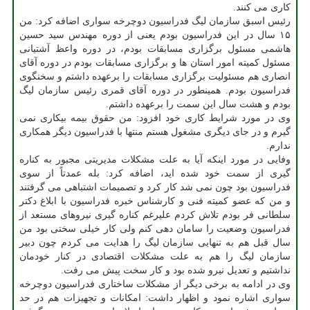
کاری می کنند.
رئیس اسبق سازمان لیگ فدراسیون دوچرخه سواری اضافه کرد: من
۱۵ سال در این فدراسیون بودم یعنی از دوره مهندس سید حسین
هاشمی مسئول برگزاری مسابقات بودم، در دوره واعظ آشتیانی
مسئول کمیته امور استان ها و برگزاری مسابقات بودم در دوره آقای
انصاری هم مسئولیت برگزاری مسابقات را برعهده داشتم و سخنگوی
فدراسیون بودم. همینطور در دوره آقای قمری رئیس سازمان لیگ
بودم و هشت سال این سمت را برعهده داشتم.
وی در مورد شرایط کاری خود افزود: من حقوق بیمه بیکاری نمی
گیرم و در جای دیگری مشغول هستم منتها با فدراسیون دیگر همکاری
ندارم.
وفایی در مورد اینکه آیا به علت مشکلات مدیریتی مجبور به کناره
گیری از سمت خود شده اید، اضافه کرد: بله عمدتاً از سوی
فدراسیون بود چون نمی شد کار کرد و تصمیمات اشتباهی می گرفتند
و من که عضو کمیته فنی و کارشناس خبره فدراسیون با ابلاغ دکتر
سلطانی فر بودم تلاش کردم علیرغم کناره گیری نیروهای مستعد از
فدراسیون وضعیت را سامان دهی کنم ولی کار خیلی سختی بود من
سال قبل هم به تنهایی سازمان لیگ را هدایت می کردم چون دبیر
سازمان لیگ را هم به علت مشکلات اقتصادی در کنار خودمان
نداشتیم و تعدیل نیرو شده بود و کار سخت پیش می رفت.
وی در ادامه به برخی دیگر از مشکلات ساختاری فدراسیون دوچرخه
سواری اشاره نمود و اظهار داشت: امکانات و تجهیزات هم در حد