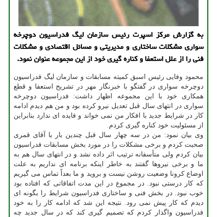
به گزارش مركز اسپرت رئیس سازمان لیگ فدراسیون دوچرخه
سواری مشكلات ساختاری و مدیریتی و مسائل اقتصادی و مشكلات
فنی را از علل استعفا و كناره گیری خود از این مجموعه عنوان نمود.
محمود وفایی رئیس اسبق کمیته مسابقات و سازمان لیگ فدراسیون
دوچرخه سواری در گفتگو با خبرنگار مهر در تشریح استعفا و قطع
همکاری خود با این مجموعه اظهار داشت: فدراسیون دوچرخه
سواری در انتهای سال قبل تعدیل نیرو کرده بود و من هم دیدم ادامه
کار در شرایط جدید با افکار من نمی خواند و فایده ای ندارد بنابراین
از مسئولیت خود کناره گیری کردم.
وی بیان نمود: من در سه چهار سال قبل چندین بار با آقای قمری
صحبت کردم و برخی مشکلات را در مورد بخش مسابقات فدراسیون
بیان کردم ولی متأسفانه ترتیب اثر داده نشد و در انتهای سال هم به
ما و برخی نیروها گفتند به خاطر اینکه برنامه ای نداریم به علت
اوضاع کرونا وضعیت روشن نیست و بروید و ما بعداً تماس می گیریم
که کار درستی نبود. در مجموع در این مدت اتفاقاتی که افتاده بود
خوب نبود. در بخش فنی و ساختاری فدراسیون شرایط را بگونه ای
دیدم که کار پیش نمی رود. نتیجه این شد که ادامه کار را به خود
فدراسیون واگذار کردم که تصمیم گیری کند که در سال جدید چه