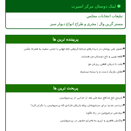
لینک دوستان مركز اسپرت
تبلیغات انتخابات مجلس
مستر گرین وال | مجری و طراح انواع دیوار سبز
پربیننده ترین ها
حضور ملی پوشان در دیدارهای مرحله گروهی جام جهانی با لباس سفید به همراه عکس
قلعه نویی و تاج دوستان من هستند
علت تا درمان قطعی ریزش مو
مقابل بلژیک دست و پا بسته نیستیم
پربحث ترین ها
شروع تلخ مدافع تیم ملی بعد از جدایی از پرسپولیس
دردسر جدید برای سرخپوشان پیام بازیکن مازادی که پرسپولیس را نگران کرد!
تیم ملی ترامپولین در راه ناگویا
واکنش طاهری و ایری به ماجرای حضور در پرسپولیس