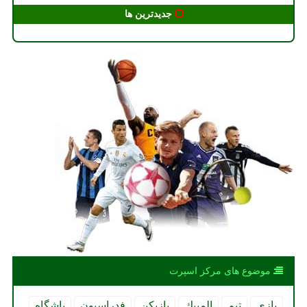
جدیدترین ها
موضوع های مركز اسپرت
بازی
تیم
المپیك
بازیكن
فدراسیون
باشگاه