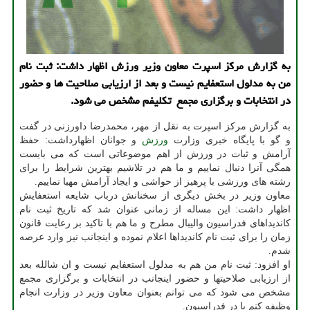
به گزارش مركز اسپرت معاون وزیر ورزش اظهار داشت: ثبت نام
من به مدلول استعفایم نیست و بعد از ارزیابی صلاحیت ها و حضور
در انتخابات و برگزاری مجمع تكلیفم مشخص می شود.
به گزارش مركز اسپرت به نقل از مهر، محمدرضا داورزنی در گفت
و گو با پایگاه خبری وزارت
ورزش
و جوانان اظهارداشت: حفظ
آرامش و ثبات در ورزش از اهم موضوعاتی است كه می بایست
همگی آنرا دنبال نماییم و ما هم در تلاشیم بهترین شرایط را برای
رشته های ورزشی با پرهیز از حواشی و ایجاد آرامش مهیا نماییم.
معاون وزیر در بخش دیگری از سخنانش درباب شایعه استعفایش
اظهار داشت: این مساله از زمانی عنوان شد كه تاریخ ثبت نام
كاندیداهای فدراسیون والیبال مطرح و ما هم با تاكید بر رعایت قانون
زمان را برای ثبت نام كاندیداها اعلام نموده و اینجانب نیز وارد عرصه
شدم.
او افزود: ثبت نام من هم به مدلول استعفایم نیست و ان شالله بعد
از ارزیابی صلاحیتها و حضور اینجانب در انتخابات و برگزاری مجمع
مشخص می شود كه می توانم بعنوان معاون وزیر در وزارت انجام
وظیفه كنم یا در فدراسیون.